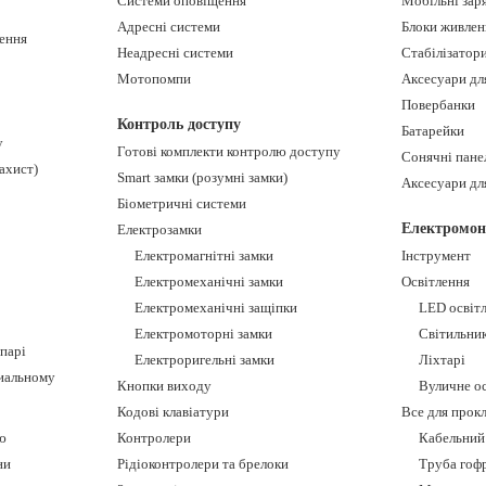
Системи оповіщення
Мобільні зар
Адресні системи
Блоки живлен
ення
Неадресні системи
Стабілізатор
Мотопомпи
Аксесуари дл
Повербанки
Контроль доступу
Батарейки
у
Готові комплекти контролю доступу
Сонячні пане
ахист)
Smart замки (розумні замки)
Аксесуари дл
Біометричні системи
Електромон
Електрозамки
Електромагнітні замки
Інструмент
Електромеханічні замки
Освітлення
Електромеханічні защіпки
LED освіт
Електромоторні замки
Світильни
 парі
Електроригельні замки
Ліхтарі
сиальному
Кнопки виходу
Вуличне о
Кодові клавіатури
Все для прокл
ю
Контролери
Кабельний 
ни
Рідіоконтролери та брелоки
Труба гофр