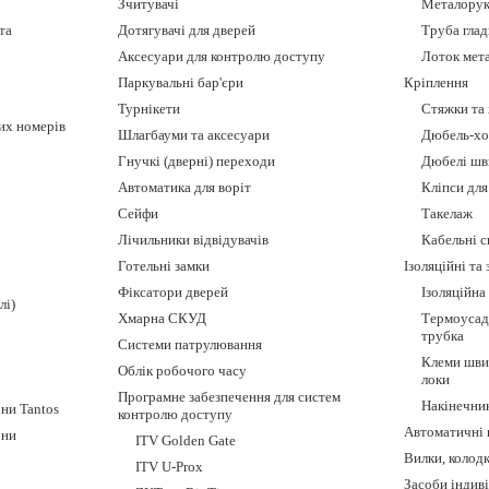
Зчитувачі
Металорук
та
Дотягувачі для дверей
Труба гла
Аксесуари для контролю доступу
Лоток мет
Паркувальні бар'єри
Кріплення
Турнікети
Стяжки та
их номерів
Шлагбауми та аксесуари
Дюбель-хо
Гнучкі (дверні) переходи
Дюбелі шв
Автоматика для воріт
Кліпси для
Сейфи
Такелаж
Лічильники відвідувачів
Кабельні с
Готельні замки
Ізоляційні та
Фіксатори дверей
Ізоляційна 
лі)
Хмарна СКУД
Термоусад
трубка
Системи патрулювання
Клеми шви
Облік робочого часу
локи
Програмне забезпечення для систем
Накінечни
ни Tantos
контролю доступу
Автоматичні 
они
ITV Golden Gate
Вилки, колод
ITV U-Prox
Засоби індив