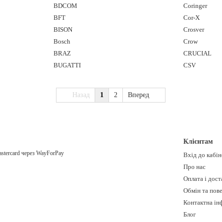
BDCOM
Coringer
BFT
Cor-X
BISON
Crosver
Bosch
Crow
BRAZ
CRUCIAL
BUGATTI
CSV
Назад
1
2
Вперед
Клієнтам
Вхід до кабі
Про нас
Оплата і дост
Обмін та пов
Контактна ін
Блог