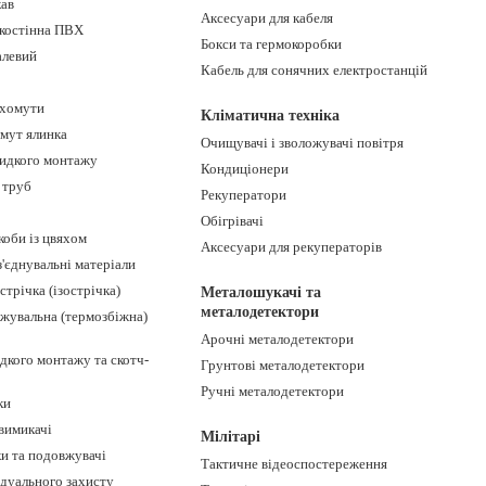
ав
Аксесуари для кабеля
дкостінна ПВХ
Бокси та гермокоробки
алевий
Кабель для сонячних електростанцій
 хомути
Кліматична техніка
мут ялинка
Очищувачі і зволожувачі повітря
идкого монтажу
Кондиціонери
 труб
Рекуператори
Обігрівачі
коби із цвяхом
Аксесуари для рекуператорів
 з'єднувальні матеріали
стрічка (ізострічка)
Металошукачі та
металодетектори
жувальна (термозбіжна)
Арочні металодетектори
дкого монтажу та скотч-
Грунтові металодетектори
Ручні металодетектори
ки
вимикачі
Мілітарі
ки та подовжувачі
Тактичне відеоспостереження
ідуального захисту