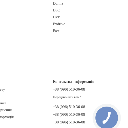
Dorma
DSC
DVP
Eхdrive
East
Контактна інформація
нету
+38 (096) 510-36-08
Передзвонити вам?
авка
+38 (096) 510-36-08
ернення
+38 (096) 510-36-08
формація
+38 (096) 510-36-08