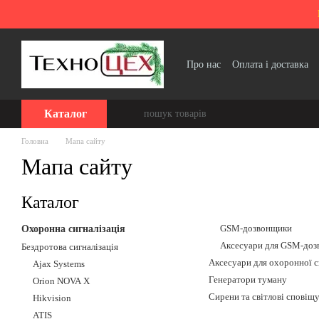
Перейти до основного контенту
Про нас
Оплата і доставка
Політика конфіденційності
Каталог
Головна
Мапа сайту
Мапа сайту
Каталог
GSM-дозвонщики
Охоронна сигналізація
Аксесуари для GSM-доз
Бездротова сигналізація
Аксесуари для охоронної с
Ajax Systems
Генератори туману
Orion NOVA X
Сирени та світлові сповіщу
Hikvision
ATIS