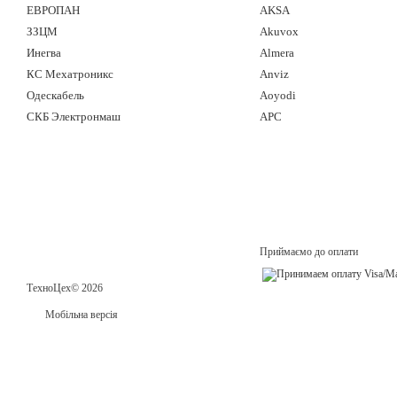
ЕВРОПАН
AKSA
ЗЗЦМ
Akuvox
Инегва
Almera
КС Мехатроникс
Anviz
Одескабель
Aoyodi
СКБ Электронмаш
APC
Приймаємо до оплати
ТехноЦех© 2026
Мобільна версія