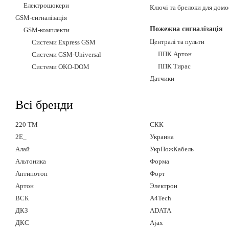
Електрошокери
Ключі та брелоки для домо
GSM-сигналізація
Пожежна сигналізація
GSM-комплекти
Централі та пульти
Системи Express GSM
ППК Артон
Системи GSM-Universal
ППК Тирас
Системи OKO-DOM
Датчики
Всі бренди
220 TM
СКК
2E_
Украина
Алай
УкрПожКабель
Альтоника
Форма
Антипотоп
Форт
Артон
Электрон
ВСК
A4Tech
ДКЗ
ADATA
ДКС
Ajax