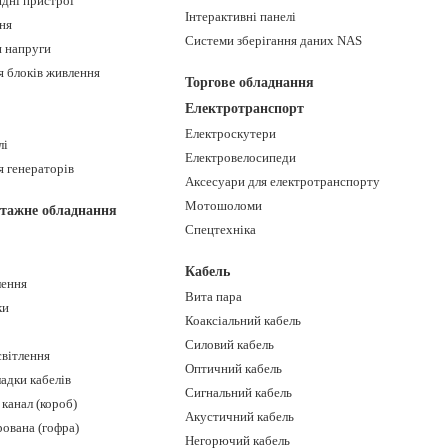
ядні пристрої
Інтерактивні панелі
ня
Системи зберігання даних NAS
и напруги
я блоків живлення
Торгове обладнання
Електротранспорт
Електроскутери
лі
Електровелосипеди
я генераторів
Аксесуари для електротранспорту
Мотошоломи
тажне обладнання
Спецтехніка
Кабель
лення
Вита пара
ки
Коаксіальний кабель
Силовий кабель
світлення
Оптичний кабель
адки кабелів
Сигнальний кабель
канал (короб)
Акустичний кабель
ована (гофра)
Негорючий кабель