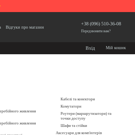
>
+38 (096) 510-36-08
а
Відгуки про магазин
Передзвонити вам?
Вхід
Мій кошик
Кабелі та конектори
Комутатори
еребійного живлення
Роутери (маршрутизатори) та
точки доступу
еребійного живлення
Шафи та стійки
Аксесуари для комп'ютерів