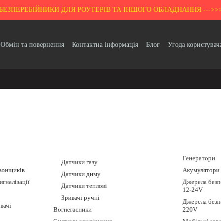
БЕЗПЕРЕБІЙНИКИ ДЛЯ РОУТЕРІВ ТА ІНШОГО ОБЛАДНАННЯ --->>
Обмін та повернення
Контактна інформація
Блог
Угода користувач
Гарантія
Генератори
Датчики газу
вонщиків
Акумулятори
Датчики диму
игналізації
Джерела безп
Датчики теплові
12-24V
Зривачі ручні
Джерела безп
вачі
Вогнегасники
220V