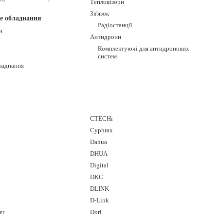
Тепловізори
Зв'язок
е обладнання
Радіостанції
и
Антидрони
Комплектуючі для антидронових
систем
ладнання
CTECHi
Cyphrax
Dahua
DHUA
Digital
DKC
DLINK
D-Link
er
Dori