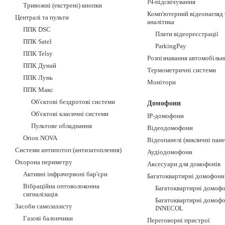
ІЧ-підсвічування
Тривожні (екстрені) кнопки
Комп'ютерний відеонагляд 
Централі та пульти
аналітика
ППК DSC
Плати відеореєстрації
ППК Satel
ParkingPay
ППК Telsy
Розпізнавання автомобільн
ППК Дунай
Термометричні системи
ППК Лунь
Монітори
ППК Макс
Об'єктові бездротові системи
Домофони
Об'єктові класичні системи
IP-домофони
Пультове обладнання
Відеодомофони
Orion NOVA
Відеопанелі (викличні пане
Системи антипотоп (антизатоплення)
Аудіодомофони
Охорона периметру
Аксесуари для домофонів
Активні інфрачервоні бар'єри
Багатоквартирні домофони
Вібраційна оптоволоконна
Багатоквартирні домофо
сигналізація
Багатоквартирні домоф
Засоби самозахисту
INNECOL
Газові балончики
Переговорні пристрої