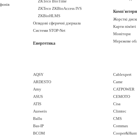
ZKTeco BioTime
фонів
ZKTeco ZKBioAccess IVS
Комп'ютерн
ZKBioHLMS
Жорсткі диск
Оглядові сферичні дзеркала
Карти пім'яті
Системи STOP-Net
Монітори
Мережеве об
Енергетика
AQSY
Cablexpert
ARDESTO
Came
Arny
CATPOWER
ASUS
CEMOTO
ATIS
Cisa
Ausweis
Climtec
Ballu
CMS
Bas-IP
Commax
BCOM
Cooper&Hunt