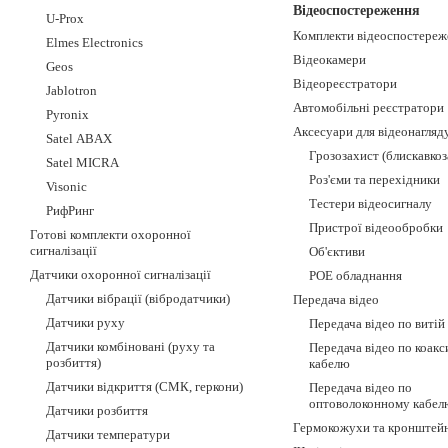
Відеоспостереження
U-Prox
Комплекти відеоспостереж
Elmes Electronics
Відеокамери
Geos
Відеореєстратори
Jablotron
Автомобільні реєстратори
Pyronix
Аксесуари для відеонагляд
Satel ABAX
Грозозахист (блискавкоз
Satel MICRA
Роз'єми та перехідники
Visonic
Тестери відеосигналу
РифРинг
Пристрої відеообробки
Готові комплекти охоронної
сигналізації
Об'єктиви
Датчики охоронної сигналізації
POE обладнання
Датчики вібрації (вібродатчики)
Передача відео
Датчики руху
Передача відео по витій
Датчики комбіновані (руху та
Передача відео по коак
розбиття)
кабелю
Датчики відкриття (СМК, геркони)
Передача відео по
оптоволоконному кабел
Датчики розбиття
Гермокожухи та кронштей
Датчики температури