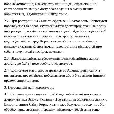
його декомпозиція, а також будь-які інші дії, спрямовані на
спотворення та зміну змісту або введення в оману інших
Користувачів, Адміністрації Сайту, тощо.
2.2. При реєстрації на Сайті та оформленні замовлень, Користувач
погоджується та зобов’язується надати достовірну, точні та повну
інформацію про себе та свої контактні дані. Адміністрація сайту/
власник/постачальник товарів (послуг/робіт) не несуть
відповідальність перед Користувачем або іншими особами у
випадку вказання Користувачем недостовірних відомостей про
себе, в тому числі внаслідок помилки.
2.3. Відповідальність за збереження ідентифікаційних даних
доступу до Сайту несе особисто Користувач.
2.4. Користувач має право звертатись до Адміністрації сайту з
питаннями, претензіями, побажаннями або з будь-якими іншими
правомірними цілями.
3. Персональні дані Користувача
3.1. Сторони при виконанні цієї Угоди зобов’язані неухильно
дотримуватись Закону України «Про захист персональних даних».
Використанням Сайту Користувач надає безумовну згоду на збір,
обробку, використання, передачу, підтримку, зберігання тощо