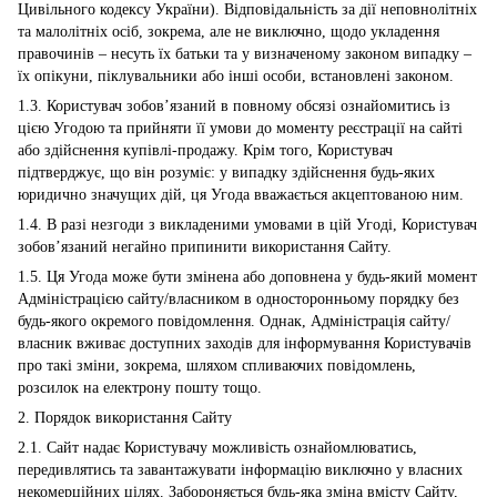
Цивільного кодексу України). Відповідальність за дії неповнолітніх
та малолітніх осіб, зокрема, але не виключно, щодо укладення
правочинів – несуть їх батьки та у визначеному законом випадку –
їх опікуни, піклувальники або інші особи, встановлені законом.
1.3. Користувач зобов’язаний в повному обсязі ознайомитись із
цією Угодою та прийняти її умови до моменту реєстрації на сайті
або здійснення купівлі-продажу. Крім того, Користувач
підтверджує, що він розуміє: у випадку здійснення будь-яких
юридично значущих дій, ця Угода вважається акцептованою ним.
1.4. В разі незгоди з викладеними умовами в цій Угоді, Користувач
зобов’язаний негайно припинити використання Сайту.
1.5. Ця Угода може бути змінена або доповнена у будь-який момент
Адміністрацією сайту/власником в односторонньому порядку без
будь-якого окремого повідомлення. Однак, Адміністрація сайту/
власник вживає доступних заходів для інформування Користувачів
про такі зміни, зокрема, шляхом спливаючих повідомлень,
розсилок на електрону пошту тощо.
2. Порядок використання Сайту
2.1. Сайт надає Користувачу можливість ознайомлюватись,
передивлятись та завантажувати інформацію виключно у власних
некомерційних цілях. Забороняється будь-яка зміна вмісту Сайту,