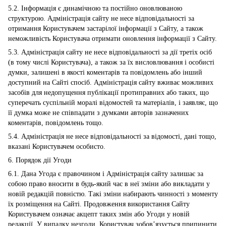
5.2. Інформація є динамічною та постійно оновлюваною
структурою. Адміністрація сайту не несе відповідальності за
отримання Користувачем застарілої інформації з Сайту, а також
неможливість Користувача отримати оновлення інформації з Сайту.
5.3. Адміністрація сайту не несе відповідальності за дії третіх осіб
(в тому числі Користувача), а також за їх висловлювання і особисті
думки, залишені в якості коментарів та повідомлень або інший
доступний на Сайті спосіб. Адміністрація сайту вживає можливих
засобів для недопущення публікації протиправних або таких, що
суперечать суспільній моралі відомостей та матеріалів, і заявляє, що
її думка може не співпадати з думками авторів зазначених
коментарів, повідомлень тощо.
5.4. Адміністрація не несе відповідальності за відомості, дані тощо,
вказані Користувачем особисто.
6. Порядок дії Угоди
6.1. Дана Угода є правочином і Адміністрація сайту залишає за
собою право вносити в будь-який час в неї зміни або викладати у
новій редакцій повністю. Такі зміни набирають чинності з моменту
їх розміщення на Сайті. Продовження використання Сайту
Користувачем означає акцепт таких змін або Угоди у новій
редакції. У випадку незгоди, Користувач зобов’язується припинити