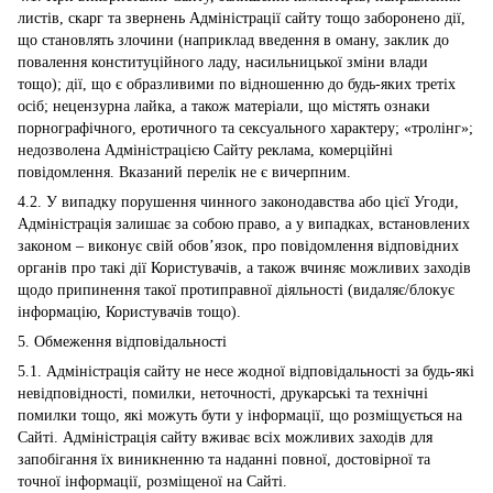
листів, скарг та звернень Адміністрації сайту тощо заборонено дії,
що становлять злочини (наприклад введення в оману, заклик до
повалення конституційного ладу, насильницької зміни влади
тощо); дії, що є образливими по відношенню до будь-яких третіх
осіб; нецензурна лайка, а також матеріали, що містять ознаки
порнографічного, еротичного та сексуального характеру; «тролінг»;
недозволена Адміністрацією Сайту реклама, комерційні
повідомлення. Вказаний перелік не є вичерпним.
4.2. У випадку порушення чинного законодавства або цієї Угоди,
Адміністрація залишає за собою право, а у випадках, встановлених
законом – виконує свій обов’язок, про повідомлення відповідних
органів про такі дії Користувачів, а також вчиняє можливих заходів
щодо припинення такої протиправної діяльності (видаляє/блокує
інформацію, Користувачів тощо).
5. Обмеження відповідальності
5.1. Адміністрація сайту не несе жодної відповідальності за будь-які
невідповідності, помилки, неточності, друкарські та технічні
помилки тощо, які можуть бути у інформації, що розміщується на
Сайті. Адміністрація сайту вживає всіх можливих заходів для
запобігання їх виникненню та наданні повної, достовірної та
точної інформації, розміщеної на Сайті.