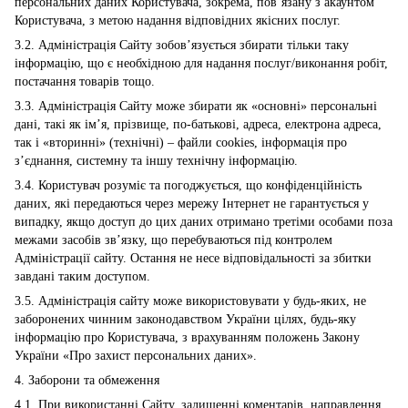
персональних даних Користувача, зокрема, пов’язану з акаунтом
Користувача, з метою надання відповідних якісних послуг.
3.2. Адміністрація Сайту зобов’язується збирати тільки таку
інформацію, що є необхідною для надання послуг/виконання робіт,
постачання товарів тощо.
3.3. Адміністрація Сайту може збирати як «основні» персональні
дані, такі як ім’я, прізвище, по-батькові, адреса, електрона адреса,
так і «вторинні» (технічні) – файли cookies, інформація про
з’єднання, системну та іншу технічну інформацію.
3.4. Користувач розуміє та погоджується, що конфіденційність
даних, які передаються через мережу Інтернет не гарантується у
випадку, якщо доступ до цих даних отримано третіми особами поза
межами засобів зв’язку, що перебуваються під контролем
Адміністрації сайту. Остання не несе відповідальності за збитки
завдані таким доступом.
3.5. Адміністрація сайту може використовувати у будь-яких, не
заборонених чинним законодавством України цілях, будь-яку
інформацію про Користувача, з врахуванням положень Закону
України «Про захист персональних даних».
4. Заборони та обмеження
4.1. При використанні Сайту, залишенні коментарів, направлення