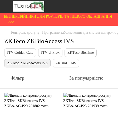
БЕЗПЕРЕБІЙНИКИ ДЛЯ РОУТЕРІВ ТА ІНШОГО ОБЛАДНАННЯ
--->>>
Контроль доступу
Програмне забезпечення для систем контролю 
ZKTeco ZKBioAccess IVS
ITV Golden Gate
ITV U-Prox
ZKTeco BioTime
ZKTeco ZKBioAccess IVS
ZKBioHLMS
Фільтр
За популярністю