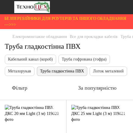
БЕЗПЕРЕБІЙНИКИ ДЛЯ РОУТЕРІВ ТА ІНШОГО ОБЛАДНАННЯ
--->>>
Електромонтажне обладнання
Все для прокладки кабелів
Труба 
Труба гладкостінна ПВХ
Кабельний канал (короб)
Труба гофрована (гофра)
Металорукав
Труба гладкостінна ПВХ
Лоток металевий
Фільтр
За популярністю