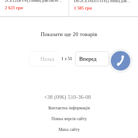
2CE12DFT-F(3.6mm) для системи
DS-2CE16D3T-ITF(2.8mm) для
відеонагляду
системи відеонагляду
2 623 грн
1 505 грн
Показати ще 20 товарів
Назад
Вперед
1
з 51
+38 (096) 510-36-08
Контактна інформація
Повна версія сайту
Мапа сайту