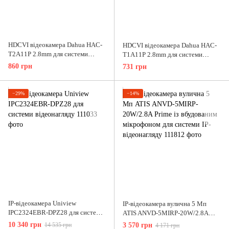
HDCVI відеокамера Dahua HAC-
HDCVI відеокамера Dahua HAC-
T2A11P 2.8mm для системи
T1A11P 2.8mm для системи
відеонагляду
відеонагляду
860 грн
731 грн
−29%
−14%
IP-відеокамера Uniview
IP-відеокамера вулична 5 Мп
IPC2324EBR-DPZ28 для системи
ATIS ANVD-5MIRP-20W/2.8A
відеонагляду
Prime із вбудованим мікрофоном
10 340 грн
14 535 грн
3 570 грн
4 171 грн