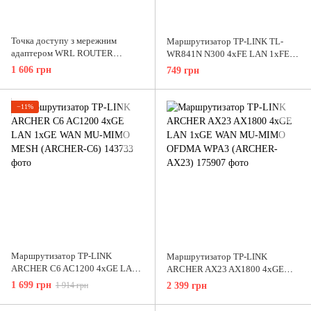
Точка доступу з мережним
Маршрутизатор TP-LINK TL-
адаптером WRL ROUTER
WR841N N300 4xFE LAN 1xFE
1200MBPS 1000M/4P DUAL
WAN (TL-WR841N)
1 606 грн
749 грн
BAND WF2780 NETIS
−11%
Маршрутизатор TP-LINK
Маршрутизатор TP-LINK
ARCHER C6 AC1200 4xGE LAN
ARCHER AX23 AX1800 4xGE
1xGE WAN MU-MIMO MESH
LAN 1xGE WAN MU-MIMO
1 699 грн
1 914 грн
2 399 грн
(ARCHER-C6)
OFDMA WPA3 (ARCHER-AX23)