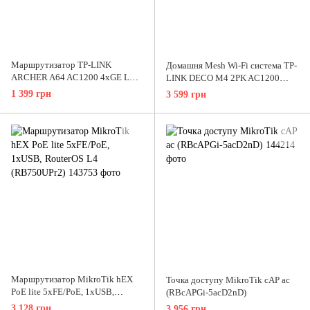
Маршрутизатор TP-LINK
Домашня Mesh Wi-Fi система TP-
ARCHER A64 AC1200 4xGE LAN
LINK DECO M4 2PK AC1200
1xGE WAN MU-MIMO
2xGE LAN/WAN MU-MIMO
1 399 грн
3 599 грн
(ARCHER-A64)
(DECO-M4-2-PACK)
Маршрутизатор MikroTik hEX
Точка доступу MikroTik cAP ac
PoE lite 5xFE/PoE, 1xUSB,
(RBcAPGi-5acD2nD)
RouterOS L4 (RB750UPr2)
3 128 грн
3 956 грн