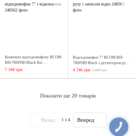
Комплект відеодомофону BCOM
Відеодомофон 7" BCOM BD-
BD-780FHD Black Kit:
780FHD Black з детектором руху
відеодомофон 7" і відеопанель
і записом відео
7 340 грн
4 746 грн
5 049 грн
Показати ще 20 товарів
Назад
Вперед
1
з 4