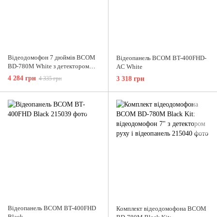
Відеодомофон 7 дюймів BCOM
Відеопанель BCOM BT-400FHD-
BD-780M White з детектором
AC White
руху і записом відео
4 284 грн
4 335 грн
3 318 грн
Відеопанель BCOM BT-400FHD
Комплект відеодомофона BCOM
Black