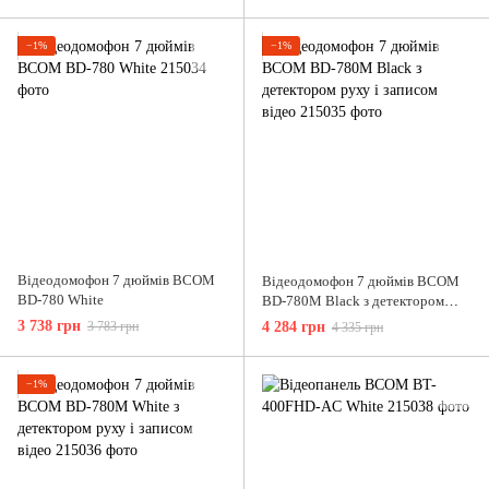
−1%
−1%
Відеодомофон 7 дюймів BCOM
Відеодомофон 7 дюймів BCOM
BD-780 White
BD-780M Black з детектором
руху і записом відео
3 738 грн
3 783 грн
4 284 грн
4 335 грн
−1%