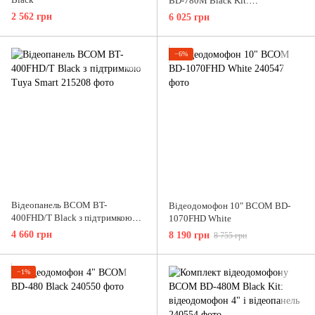
BD-780M Black Kit:
відеодомофон 7" з детектором
2 562 грн
6 025 грн
руху і відеопанель
−6%
Відеопанель BCOM BT-
Відеодомофон 10" BCOM BD-
400FHD/T Black з підтримкою
1070FHD White
Tuya Smart
4 660 грн
8 190 грн
8 755 грн
−1%