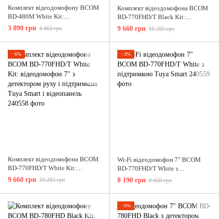
Комплект відеодомофону BCOM
Комплект відеодомофона BCOM
BD-480M White Kit:
BD-770FHD/T Black Kit:
відеодомофон 4" і відеопанель
відеодомофон 7" з детектором
3 890 грн
4 463 грн
9 660 грн
10 285 грн
руху і підтримкою Tuya Smart і
відеопанель
−6%
−3%
Комплект відеодомофона BCOM
Wi-Fi відеодомофон 7" BCOM
BD-770FHD/T White Kit:
BD-770FHD/T White з
відеодомофон 7" з детектором
підтримкою Tuya Smart
9 660 грн
10 285 грн
8 190 грн
8 458 грн
руху і підтримкою Tuya Smart і
відеопанель
−6%