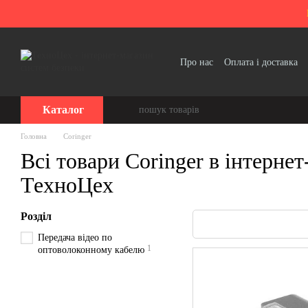
Перейти до основного контенту
Про нас
Оплата і доставка
Політика конфіденційності
Каталог
Головна
Coringer
Всі товари Coringer в інтернет
ТехноЦех
Розділ
Передача відео по
1
оптоволоконному кабелю