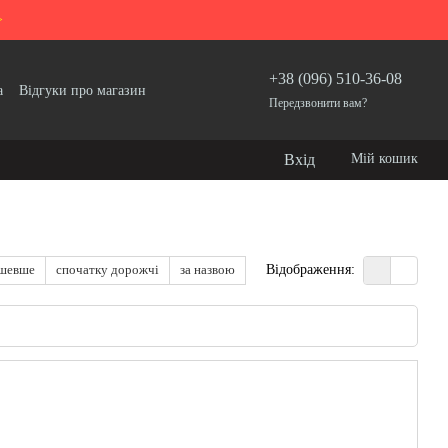
>
+38 (096) 510-36-08
а
Відгуки про магазин
Передзвонити вам?
Вхід
Мій кошик
ешевше
спочатку дорожчі
за назвою
Відображення: