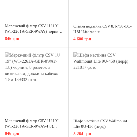
Мережевий фільтр CSV 1U 19"
Стійка подвійна CSV 8Л-750-ОС-
(WT-2261A-GER-9WAY) чорний,
Ч 8U Lite чорна
9 розеток без вимикача, довжина
846 грн
4 600 грн
кабелю 1.8м
Мережевий фільтр CSV 1U 19"
Шафа настінна CSV Wallmount
(WT-2261A-GER-8WAY-1.8)
Lite 9U-450 (перф)
чорний, 8 розеток з вимикачем,
846 грн
5 264 грн