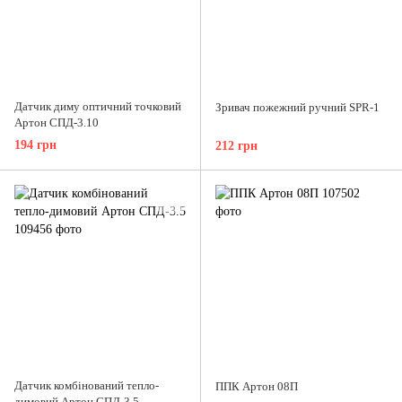
Датчик диму оптичний точковий
Зривач пожежний ручний SPR-1
Артон СПД-3.10
194 грн
212 грн
Датчик комбінований тепло-
ППК Артон 08П
димовий Артон СПД-3.5