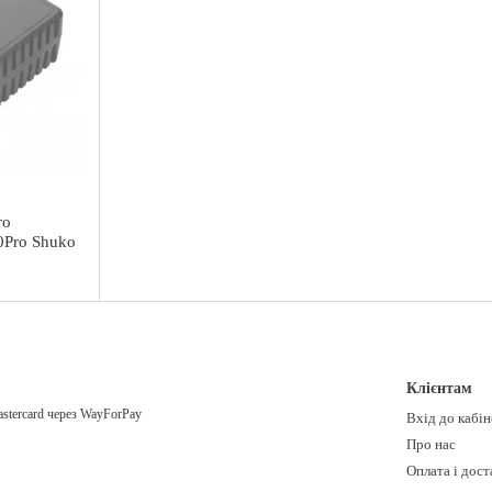
го
0Pro Shuko
Клієнтам
Вхід до кабі
Про нас
Оплата і дост