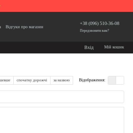
>
+38 (096) 510-36-08
а
Відгуки про магазин
Передзвонити вам?
Вхід
Мій кошик
ешевше
спочатку дорожчі
за назвою
Відображення: