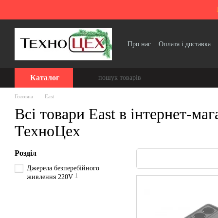
Перейти до основного контенту
Про нас
Оплата і доставка
Політика конфіденційності
Каталог
Головна
East
Всі товари East в інтернет-маг
ТехноЦех
Розділ
Джерела безперебійного
1
живлення 220V