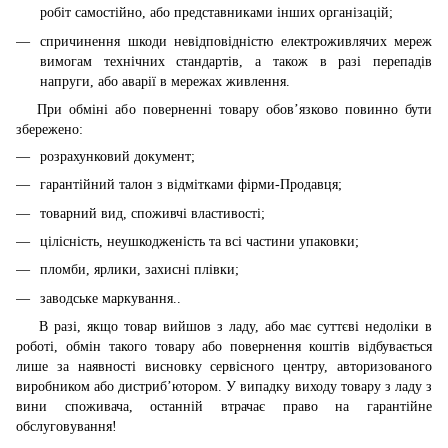
робіт самостійно, або представниками інших організацій;
спричинення шкоди невідповідністю електроживлячих мереж
вимогам технічних стандартів, а також в разі перепадів
напруги, або аварії в мережах живлення.
При обміні або поверненні товару обов’язково повинно бути
збережено:
розрахунковий документ;
гарантійний талон з відмітками фірми-Продавця;
товарний вид, споживчі властивості;
цілісність, неушкодженість та всі частини упаковки;
пломби, ярлики, захисні плівки;
заводське маркування..
В разі, якщо товар вийшов з ладу, або має суттєві недоліки в
роботі, обмін такого товару або повернення коштів відбувається
лише за наявності висновку сервісного центру, авторизованого
виробником або дистриб’ютором. У випадку виходу товару з ладу з
вини споживача, останній втрачає право на гарантійне
обслуговування!