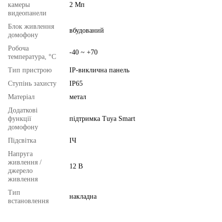
камеры
2 Мп
видеопанели
Блок живлення
вбудований
домофону
Робоча
-40 ~ +70
температура, °C
Тип пристрою
IP-виклична панель
Ступінь захисту
IP65
Матеріал
метал
Додаткові
функції
підтримка Tuya Smart
домофону
Підсвітка
ІЧ
Напруга
живлення /
12 В
джерело
живлення
Тип
накладна
встановлення