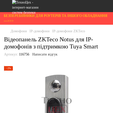
БЕЗПЕРЕБІЙНИКИ ДЛЯ РОУТЕРІВ ТА ІНШОГО ОБЛАДНАННЯ
--->>>
Домофони
IP-домофони
IP-домофони ZKTeco
Відеопанель ZKTeco Notus для IP-
домофонів з підтримкою Tuya Smart
Артикул:
116756
Написати відгук
−2%