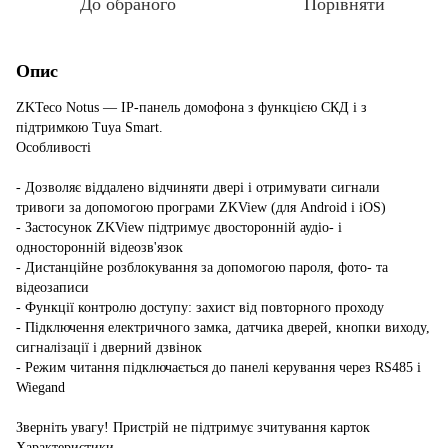
До обраного
Порівняти
Опис
ZKTeco Notus — IP-панель домофона з функцією СКД і з
підтримкою Tuya Smart.
Особливості
- Дозволяє віддалено відчиняти двері і отримувати сигнали
тривоги за допомогою програми ZKView (для Android і iOS)
- Застосунок ZKView підтримує двосторонній аудіо- і
односторонній відеозв'язок
- Дистанційне розблокування за допомогою пароля, фото- та
відеозаписи
- Функції контролю доступу: захист від повторного проходу
- Підключення електричного замка, датчика дверей, кнопки виходу,
сигналізації і дверний дзвінок
- Режим читання підключається до панелі керування через RS485 і
Wiegand
Зверніть увагу! Пристрій не підтримує зчитування карток
Характеристики