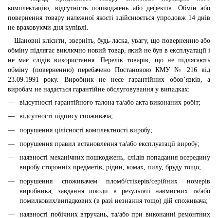
комплектацію, відсутність пошкоджень або дефектів. Обмін або
повернення товару належної якості здійснюється упродовж 14 днів
не враховуючи дня купівлі.
Шановні клієнти, зверніть, будь-ласка, увагу, що поверненню або
обміну підлягає виключно новий товар, який не був в експлуатації і
не має слідів використання. Перелік товарів, що не підлягають
обміну (поверненню) перебачено Постановою КМУ № 216 від
23.09.1991 року. Виробник не несе гарантійних обов’язків, а
виробам не надається гарантійне обслуговування у випадках:
відсутності гарантійного талона та/або акта виконаних робіт;
відсутності підпису споживача;
порушення цілісності комплектності виробу;
порушення правил встановлення та/або експлуатації виробу;
наявності механічних пошкоджень, слідів попадання всередину
виробу сторонніх предметів, рідин, комах, пилу, бруду тощо;
порушення споживачем пломб/стікерів/серійних номерів
виробника, завдання шкоди в результаті навмисних та/або
помилкових/випадкових (в разі незнання тощо) дій споживача;
наявності побічних втручань, та/або при виконанні ремонтних