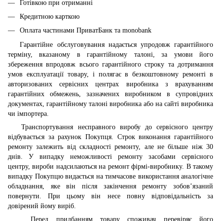
Готівкою при отриманні
Кредитною карткою
Оплата частинами ПриватБанк та monobank
Гарантійне обслуговування надається упродовж гарантійного
терміну, вказаному в гарантійному талоні, за умови його
збереження впродовж всього гарантійного строку та дотримання
умов експлуатації товару, і полягає в безкоштовному ремонті в
авторизованих сервісних центрах виробника з врахуванням
гарантійних обмежень, зазначених виробником в супровідних
документах, гарантійному талоні виробника або на сайті виробника
чи імпортера.
Транспортування несправного виробу до сервісного центру
відбувається за рахунок Покупця. Строк виконання гарантійного
ремонту залежить від складності ремонту, але не більше ніж 30
днів. У випадку неможливості ремонту засобами сервісного
центру, вироби надсилаються на ремонт фірмі-виробнику. В такому
випадку Покупцю видається на тимчасове використання аналогічне
обладнання, яке він після закінчення ремонту зобов’язаний
повернути. При цьому він несе повну відповідальність за
довірений йому виріб.
Перед придбанням товару споживач перевіряє його