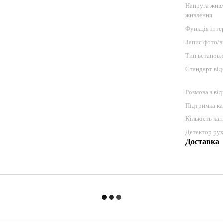
Напруга живл
живлення
Функція інте
Запис фото/в
Тип встанов
Стандарт від
Розмова з ві
Підтримка ка
Кількість ка
Детектор ру
Доставка