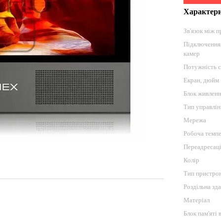
Характер
Зв'язок між 
Підключення
камер
Потужність 
Екран, дюйм
Блок живлен
Тип управлін
Мережа
Робоча темпе
Переадресаці
Колір
Тип пристро
Роздільна зда
Матеріал
Блок пам'яті