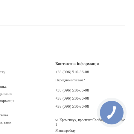
Контактна інформація
нету
+38 (096) 510-36-08
Передзвонити вам?
авка
+38 (096) 510-36-08
ернення
+38 (096) 510-36-08
формація
+38 (096) 510-36-08
увача
м. Кременчук, проспект Свободи, 138, корпус
магазин
1
Мапа проїзду