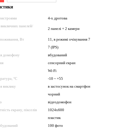
истики
пристроями
4-х дротова
 викличних панелей/
2 панелі + 2 камери
споживання, Вт
11, в режимі очікування 7
7 (IPS)
ня домофону
вбудований
ня
сенсорний екран
Wi-Fi
ратура, °C
-10 ~ +55
я виклику
в застосунок на смартфон
чорний
ю
відеодомофон
тність екрану, пікселів
1024x600
пластик
 вбудований
100 фото