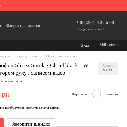
>
+38 (096) 510-36-08
а
Відгуки про магазин
Передзвонити вам?
Вхід
Мій кошик
мофони
Відеодомофони
Відеодомофони Slinex
офон Slinex Sonik 7 Cloud black з Wi-
Артикул
266231
ктором руху і записом відео
Написати відгук
грн
Порівняти
В бажання
для відображення накопичувальної знижки
Замовити швидко