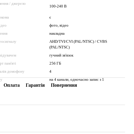
ення / джерело
100-240 В
ркома
є
ідео
фото, відео
лення
накладна
еосигналу
AHD/TVI/CVI (PAL/NTSC) / CVBS
(PAL/NTSC)
двідувачем
гучний зв'язок
рт пам'яті
256 ГБ
налів домофону
4
ху
на 4 канали, одночасно запис з 1
Оплата
Гарантія
Повернення