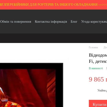
БЕЗПЕРЕБІЙНИКИ ДЛЯ РОУТЕРІВ ТА ІНШОГО ОБЛАДНАННЯ --->>
Обмін та повернення
Контактна інформація
Блог
Угода користувач
Гарантія
Головна
До
Відеодом
Fi, дете
В наявності
9 865 
Увійти
%
Купити