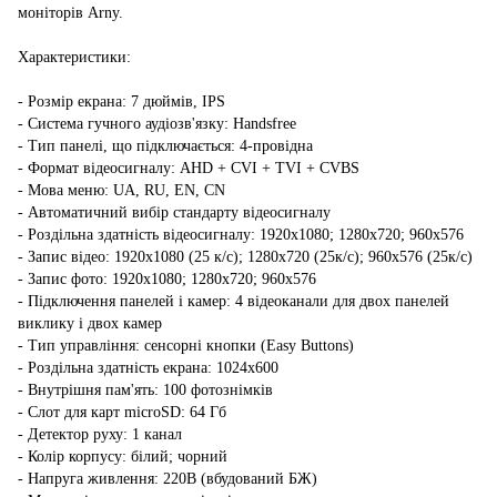
моніторів Arny.
Характеристики:
- Розмір екрана: 7 дюймів, IPS
- Система гучного аудіозв'язку: Handsfree
- Тип панелі, що підключається: 4-провідна
- Формат відеосигналу: AHD + CVI + TVI + CVBS
- Мова меню: UA, RU, EN, CN
- Автоматичний вибір стандарту відеосигналу
- Роздільна здатність відеосигналу: 1920x1080; 1280x720; 960x576
- Запис відео: 1920x1080 (25 к/с); 1280x720 (25к/с); 960x576 (25к/с)
- Запис фото: 1920x1080; 1280x720; 960x576
- Підключення панелей і камер: 4 відеоканали для двох панелей
виклику і двох камер
- Тип управління: сенсорні кнопки (Easy Buttons)
- Роздільна здатність екрана: 1024x600
- Внутрішня пам'ять: 100 фотознімків
- Слот для карт microSD: 64 Гб
- Детектор руху: 1 канал
- Колір корпусу: білий; чорний
- Напруга живлення: 220В (вбудований БЖ)