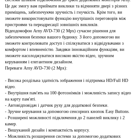
Це дає змогу вам приймати виклики та відчиняти двері з різних
приміщень, забезпечуючи зручність і гнучкість. Крім того, ви
зможете використовувати функцію внутрішніх переговорів між
пристроями та переадресації зовнішніх викликів.
Відеодомофон Arny AVD-730 (2 Mpx) сучасне рішення для
забезпечення безпеки вашого будинку. З його допомогою ви
зможете контролювати доступ і спілкуватися з відвідувачами з
комфортом і впевненістю. Завдяки інноваційним функціям, ви
зможете насолоджуватися високою якістю відео, зручним
керуванням і елегантним дизайном.
Переваги Arny AVD-730 (2 Mpx):
- Висока роздільна здатність зображення і підтримка HD/Full HD
відео.
- Внутрішня пам'ять на 100 фотознімків і можливість запису відео
на карту пам'яті.
- Автовідповідач і датчик руху для додаткової безпеки.
- Зручне керування за допомогою сенсорних кнопок Easy Buttons.
- Розширені можливості підключення до 2 панелей виклику і 2
камер.
- Вишуканий дизайн і компактність корпусу.
- Можливість розширення системи за допомогою додаткових