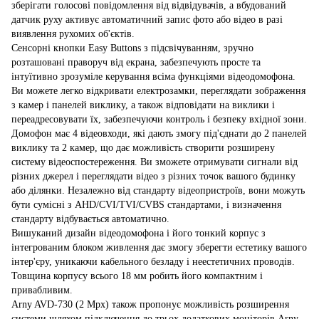
зберігати голосові повідомлення від відвідувачів, а вбудований
датчик руху активує автоматичний запис фото або відео в разі
виявлення рухомих об'єктів.
Сенсорні кнопки Easy Buttons з підсвічуванням, зручно
розташовані праворуч від екрана, забезпечують просте та
інтуїтивно зрозуміле керування всіма функціями відеодомофона.
Ви можете легко відкривати електрозамки, переглядати зображення
з камер і панелей виклику, а також відповідати на виклики і
переадресовувати їх, забезпечуючи контроль і безпеку вхідної зони.
Домофон має 4 відеовходи, які дають змогу під'єднати до 2 панелей
виклику та 2 камер, що дає можливість створити розширену
систему відеоспостереження. Ви зможете отримувати сигнали від
різних джерел і переглядати відео з різних точок вашого будинку
або ділянки. Незалежно від стандарту відеопристроїв, вони можуть
бути сумісні з AHD/CVI/TVI/CVBS стандартами, і визначення
стандарту відбувається автоматично.
Вишуканий дизайн відеодомофона і його тонкий корпус з
інтегрованим блоком живлення дає змогу зберегти естетику вашого
інтер'єру, уникаючи кабельного безладу і неестетичних проводів.
Товщина корпусу всього 18 мм робить його компактним і
привабливим.
Arny AVD-730 (2 Mpx) також пропонує можливість розширення
системи шляхом підключення до трьох додаткових моніторів Arny.