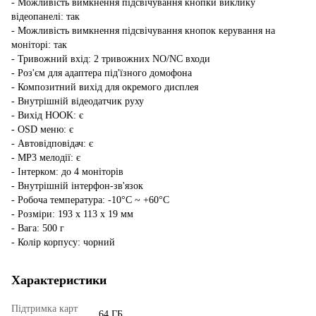
- Можливість вимкнення підсвічування кнопки виклику
відеопанелі: так
- Можливість вимкнення підсвічування кнопок керування на
моніторі: так
- Тривожний вхід: 2 тривожних NO/NC входи
- Роз'єм для адаптера під'їзного домофона
- Композитний вихід для окремого дисплея
- Внутрішній відеодатчик руху
- Вихід HOOK: є
- OSD меню: є
- Автовідповідач: є
- MP3 мелодії: є
- Інтерком: до 4 моніторів
- Внутрішній інтерфон-зв'язок
- Робоча температура: -10°C ~ +60°C
- Розміри: 193 x 113 x 19 мм
- Вага: 500 г
- Колір корпусу: чорний
Характеристики
Підтримка карт
64 ГБ