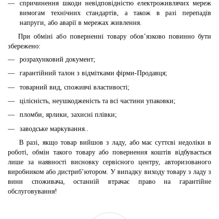
спричинення шкоди невідповідністю електроживлячих мереж
вимогам технічних стандартів, а також в разі перепадів
напруги, або аварії в мережах живлення.
При обміні або поверненні товару обов’язково повинно бути
збережено:
розрахунковий документ;
гарантійний талон з відмітками фірми-Продавця;
товарний вид, споживчі властивості;
цілісність, неушкодженість та всі частини упаковки;
пломби, ярлики, захисні плівки;
заводське маркування..
В разі, якщо товар вийшов з ладу, або має суттєві недоліки в
роботі, обмін такого товару або повернення коштів відбувається
лише за наявності висновку сервісного центру, авторизованого
виробником або дистриб’ютором. У випадку виходу товару з ладу з
вини споживача, останній втрачає право на гарантійне
обслуговування!