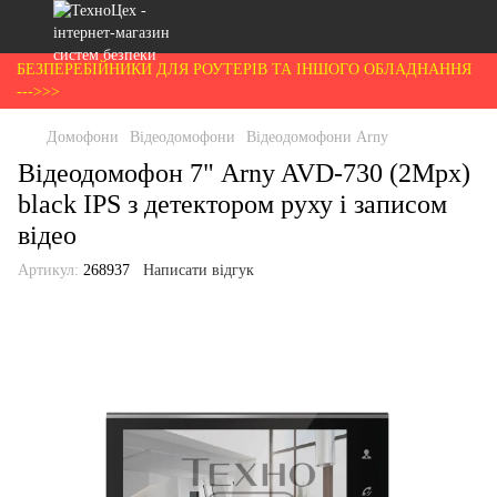
БЕЗПЕРЕБІЙНИКИ ДЛЯ РОУТЕРІВ ТА ІНШОГО ОБЛАДНАННЯ
--->>>
Домофони
Відеодомофони
Відеодомофони Arny
Відеодомофон 7" Arny AVD-730 (2Mpx)
black IPS з детектором руху і записом
відео
Артикул:
268937
Написати відгук