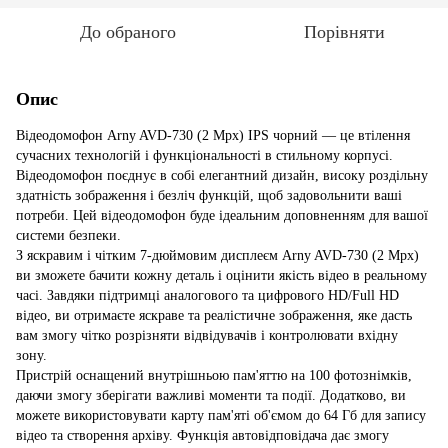
До обраного
Порівняти
Опис
Відеодомофон Arny AVD-730 (2 Mpx) IPS чорний — це втілення
сучасних технологій і функціональності в стильному корпусі.
Відеодомофон поєднує в собі елегантний дизайн, високу роздільну
здатність зображення і безліч функцій, щоб задовольнити ваші
потреби. Цей відеодомофон буде ідеальним доповненням для вашої
системи безпеки.
З яскравим і чітким 7-дюймовим дисплеєм Arny AVD-730 (2 Mpx)
ви зможете бачити кожну деталь і оцінити якість відео в реальному
часі. Завдяки підтримці аналогового та цифрового HD/Full HD
відео, ви отримаєте яскраве та реалістичне зображення, яке дасть
вам змогу чітко розрізняти відвідувачів і контролювати вхідну
зону.
Пристрій оснащений внутрішньою пам'яттю на 100 фотознімків,
даючи змогу зберігати важливі моменти та події. Додатково, ви
можете використовувати карту пам'яті об'ємом до 64 Гб для запису
відео та створення архіву. Функція автовідповідача дає змогу