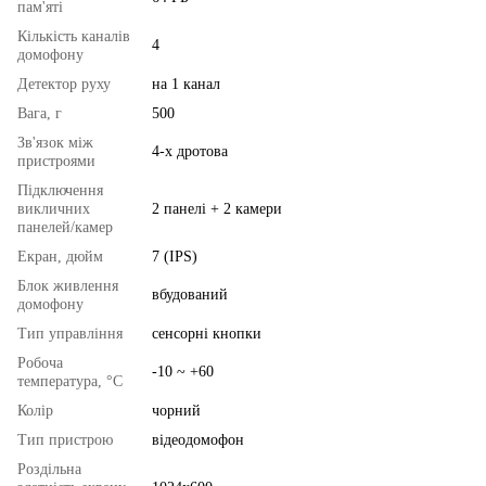
пам'яті
Кількість каналів
4
домофону
Детектор руху
на 1 канал
Вага, г
500
Зв'язок між
4-х дротова
пристроями
Підключення
викличних
2 панелі + 2 камери
панелей/камер
Екран, дюйм
7 (IPS)
Блок живлення
вбудований
домофону
Тип управління
сенсорні кнопки
Робоча
-10 ~ +60
температура, °C
Колір
чорний
Тип пристрою
відеодомофон
Роздільна