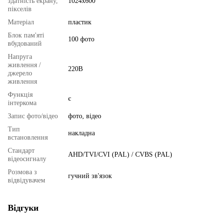
здатність екрану,
1024x600
пікселів
Матеріал
пластик
Блок пам'яті
100 фото
вбудований
Напруга
живлення /
220В
джерело
живлення
Функція
є
інтеркома
Запис фото/відео
фото, відео
Тип
накладна
встановлення
Стандарт
AHD/TVI/CVI (PAL) / CVBS (PAL)
відеосигналу
Розмова з
гучний зв'язок
відвідувачем
Відгуки