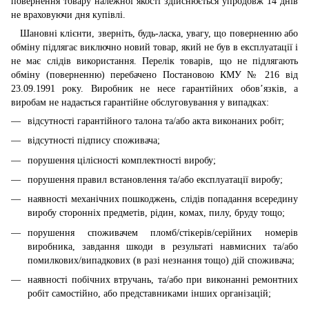
повернення товару належної якості здійснюється упродовж 14 днів
не враховуючи дня купівлі.
Шановні клієнти, зверніть, будь-ласка, увагу, що поверненню або
обміну підлягає виключно новий товар, який не був в експлуатації і
не має слідів використання. Перелік товарів, що не підлягають
обміну (поверненню) перебачено Постановою КМУ № 216 від
23.09.1991 року. Виробник не несе гарантійних обов’язків, а
виробам не надається гарантійне обслуговування у випадках:
відсутності гарантійного талона та/або акта виконаних робіт;
відсутності підпису споживача;
порушення цілісності комплектності виробу;
порушення правил встановлення та/або експлуатації виробу;
наявності механічних пошкоджень, слідів попадання всередину
виробу сторонніх предметів, рідин, комах, пилу, бруду тощо;
порушення споживачем пломб/стікерів/серійних номерів
виробника, завдання шкоди в результаті навмисних та/або
помилкових/випадкових (в разі незнання тощо) дій споживача;
наявності побічних втручань, та/або при виконанні ремонтних
робіт самостійно, або представниками інших організацій;