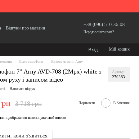
>
+38 (096) 510-36-08
а
Відгуки про магазин
Передзвонити вам?
Вхід
Мій кошик
мофони
Відеодомофони
Відеодомофони Arny
офон 7" Arny AVD-708 (2Mpx) white з
Артикул
270363
ом руху і записом відео
ості
Написати відгук
грн
3 718 грн
Порівняти
В бажання
для відображення накопичувальної знижки
ити, коли з'явиться