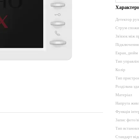
Характер
Детектор ру
Струм спожи
Зв'язок між 
Підключення
Екран, дюйм
Тип управлін
Колір
Тип пристро
Роздільна зда
Матеріал
Напруга живл
Функція інте
Запис фото/в
Тип встанов
Стандарт від