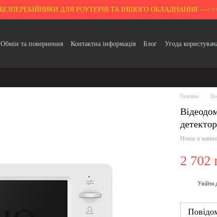
БЕЗПЕРЕБІЙНИКИ ДЛЯ РОУТЕРІВ ТА ІНШОГО ОБЛАДНАННЯ --->>
Обмін та повернення
Контактна інформація
Блог
Угода користувач
Гарантія
Головна
До
Відеодом
детектор
Немає в наявн
2 702 
Увійти
%
Повідом