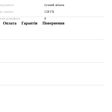
двідувачем
гучний зв'язок
рт пам'яті
128 ГБ
налів домофону
4
Оплата
Гарантія
Повернення