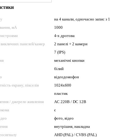
истики
ху
на 4 канали, одночасно запис з 1
вання, мА
1000
пристроями
4-х дротова
 викличних панелей/камер
2 панелі + 2 камери
7 (IPS)
ня
механічні кнопки
білий
ю
відеодомофон
тність екрану, пікселів
1024x600
пластик
ення / джерело живлення
AC 220В / DC 12В
ркома
є
ідео
фото, відео
лення
внутрішня, накладна
еосигналу
AHD (PAL) / CVBS (PAL)