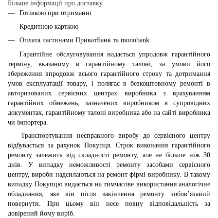
Більше інформації про доставку
Готівкою при отриманні
Кредитною карткою
Оплата частинами ПриватБанк та monobank
Гарантійне обслуговування надається упродовж гарантійного
терміну, вказаному в гарантійному талоні, за умови його
збереження впродовж всього гарантійного строку та дотримання
умов експлуатації товару, і полягає в безкоштовному ремонті в
авторизованих сервісних центрах виробника з врахуванням
гарантійних обмежень, зазначених виробником в супровідних
документах, гарантійному талоні виробника або на сайті виробника
чи імпортера.
Транспортування несправного виробу до сервісного центру
відбувається за рахунок Покупця. Строк виконання гарантійного
ремонту залежить від складності ремонту, але не більше ніж 30
днів. У випадку неможливості ремонту засобами сервісного
центру, вироби надсилаються на ремонт фірмі-виробнику. В такому
випадку Покупцю видається на тимчасове використання аналогічне
обладнання, яке він після закінчення ремонту зобов’язаний
повернути. При цьому він несе повну відповідальність за
довірений йому виріб.