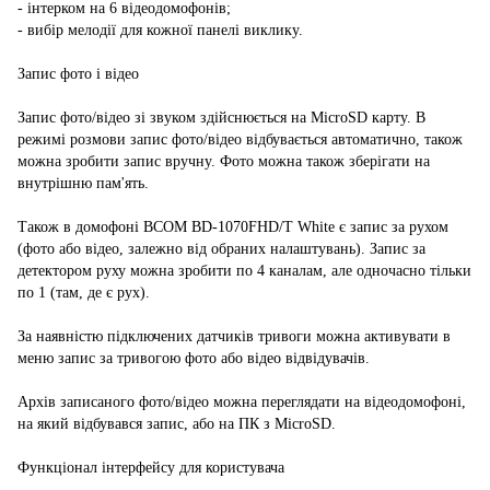
- інтерком на 6 відеодомофонів;
- вибір мелодії для кожної панелі виклику.
Запис фото і відео
Запис фото/відео зі звуком здійснюється на MicroSD карту. В
режимі розмови запис фото/відео відбувається автоматично, також
можна зробити запис вручну. Фото можна також зберігати на
внутрішню пам'ять.
Також в домофоні BCOM BD-1070FHD/T White є запис за рухом
(фото або відео, залежно від обраних налаштувань). Запис за
детектором руху можна зробити по 4 каналам, але одночасно тільки
по 1 (там, де є рух).
За наявністю підключених датчиків тривоги можна активувати в
меню запис за тривогою фото або відео відвідувачів.
Архів записаного фото/відео можна переглядати на відеодомофоні,
на який відбувався запис, або на ПК з MicroSD.
Функціонал інтерфейсу для користувача