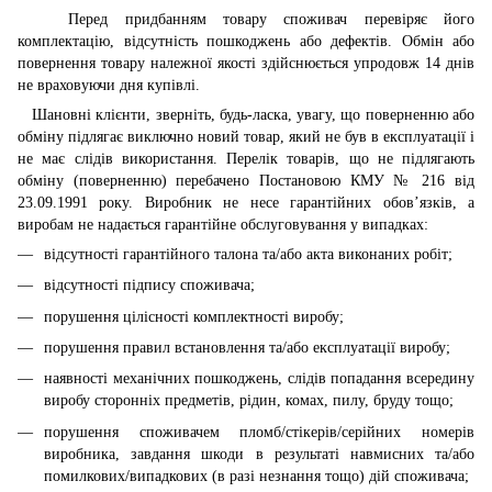
Перед придбанням товару споживач перевіряє його
комплектацію, відсутність пошкоджень або дефектів. Обмін або
повернення товару належної якості здійснюється упродовж 14 днів
не враховуючи дня купівлі.
Шановні клієнти, зверніть, будь-ласка, увагу, що поверненню або
обміну підлягає виключно новий товар, який не був в експлуатації і
не має слідів використання. Перелік товарів, що не підлягають
обміну (поверненню) перебачено Постановою КМУ № 216 від
23.09.1991 року. Виробник не несе гарантійних обов’язків, а
виробам не надається гарантійне обслуговування у випадках:
відсутності гарантійного талона та/або акта виконаних робіт;
відсутності підпису споживача;
порушення цілісності комплектності виробу;
порушення правил встановлення та/або експлуатації виробу;
наявності механічних пошкоджень, слідів попадання всередину
виробу сторонніх предметів, рідин, комах, пилу, бруду тощо;
порушення споживачем пломб/стікерів/серійних номерів
виробника, завдання шкоди в результаті навмисних та/або
помилкових/випадкових (в разі незнання тощо) дій споживача;