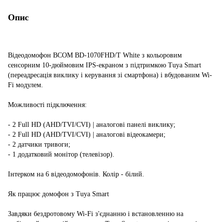
Опис
Відеодомофон BCOM BD-1070FHD/T White з кольоровим
сенсорним 10-дюймовим IPS-екраном з підтримкою Tuya Smart
(переадресація виклику і керування зі смартфона) і вбудованим Wi-
Fi модулем.
Можливості підключення:
- 2 Full HD (AHD/TVI/CVI) | аналогові панелі виклику;
- 2 Full HD (AHD/TVI/CVI) | аналогові відеокамери;
- 2 датчики тривоги;
- 1 додатковий монітор (телевізор).
Інтерком на 6 відеодомофонів. Колір - білий.
Як працює домофон з Tuya Smart
Завдяки бездротовому Wi-Fi з'єднанню і встановленню на