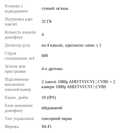
Розмова з
гучний зв'язок
відвідувачем
Підтримка карт
32 ГБ
пам'яті
Кількість каналів
4
домофону
Детектор руху
на 4 канали, одночасно запис з 1
Струм
600
споживання, мА
Зв'язок між
4-х дротова
пристроями
Підключення
2 панелі 1080p AHD/TVI/CVI | CVBS + 2
викличних
камери 1080p AHD/TVI/CVI | CVBS
панелей/камер
Екран, дюйм
10 (IPS)
Блок живлення
вбудований
домофону
Тип управління
сенсорний екран
Мережа
Wi-Fi