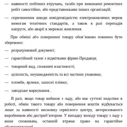
наявності побічних втручань, та/або при виконанні ремонтних
робіт самостійно, або представниками інших організацій;
спричинення шкоди невідповідністю електроживлячих мереж
вимогам технічних стандартів, а також в разі перепадів
напруги, або аварії в мережах живлення.
При обміні або поверненні товару обов’язково повинно бути
збережено:
розрахунковий документ;
гарантійний талон з відмітками фірми-Продавця;
товарний вид, споживчі властивості;
цілісність, неушкодженість та всі частини упаковки;
пломби, ярлики, захисні плівки;
заводське маркування..
В разі, якщо товар вийшов з ладу, або має суттєві недоліки в
роботі, обмін такого товару або повернення коштів відбувається
лише за наявності висновку сервісного центру, авторизованого
виробником або дистриб’ютором. У випадку виходу товару з ладу з
вини споживача, останній втрачає право на гарантійне
обслуговування!