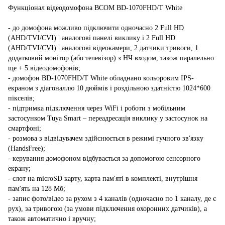
Функціонал відеодомофона BCOM BD-1070FHD/T White
- до домофона можливо підключити одночасно 2 Full HD
(AHD/TVI/CVI) | аналогові панелі виклику і 2 Full HD
(AHD/TVI/CVI) | аналогові відеокамери, 2 датчики тривоги, 1
додатковий монітор (або телевізор) з НЧ входом, також паралельно
ще + 5 відеодомофонів;
- домофон BD-1070FHD/T White обладнано кольоровим IPS-
екраном з діагоналлю 10 дюймів і роздільною здатністю 1024*600
пікселів;
- підтримка підключення через WiFi і роботи з мобільним
застосунком Tuya Smart – переадресація виклику у застосунок на
смартфоні;
- розмова з відвідувачем здійснюється в режимі гучного зв'язку
(HandsFree);
- керування домофоном відбувається за допомогою сенсорного
екрану;
- слот на microSD карту, карта пам'яті в комплекті, внутрішня
пам'ять на 128 Мб;
- запис фото/відео за рухом з 4 каналів (одночасно по 1 каналу, де є
рух), за тривогою (за умови підключення охоронних датчиків), а
також автоматично і вручну;