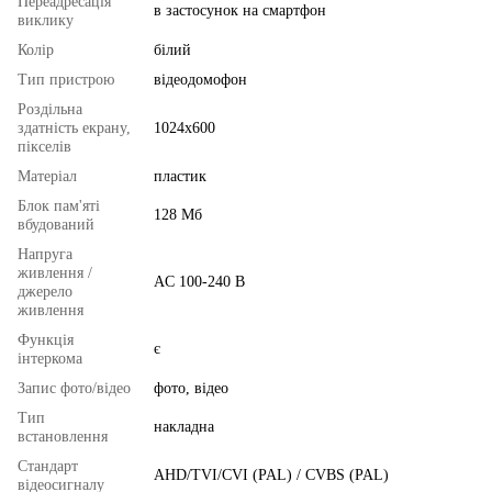
Переадресація
в застосунок на смартфон
виклику
Колір
білий
Тип пристрою
відеодомофон
Роздільна
здатність екрану,
1024x600
пікселів
Матеріал
пластик
Блок пам'яті
128 Мб
вбудований
Напруга
живлення /
AC 100-240 В
джерело
живлення
Функція
є
інтеркома
Запис фото/відео
фото, відео
Тип
накладна
встановлення
Стандарт
AHD/TVI/CVI (PAL) / CVBS (PAL)
відеосигналу