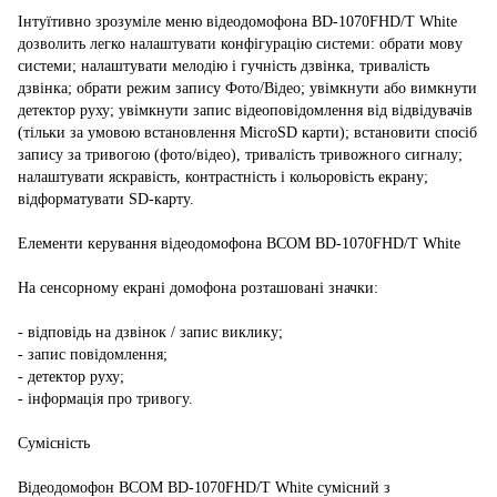
Інтуїтивно зрозуміле меню відеодомофона BD-1070FHD/T White
дозволить легко налаштувати конфігурацію системи: обрати мову
системи; налаштувати мелодію і гучність дзвінка, тривалість
дзвінка; обрати режим запису Фото/Відео; увімкнути або вимкнути
детектор руху; увімкнути запис відеоповідомлення від відвідувачів
(тільки за умовою встановлення MicroSD карти); встановити спосіб
запису за тривогою (фото/відео), тривалість тривожного сигналу;
налаштувати яскравість, контрастність і кольоровість екрану;
відформатувати SD-карту.
Елементи керування відеодомофона BCOM BD-1070FHD/T White
На сенсорному екрані домофона розташовані значки:
- відповідь на дзвінок / запис виклику;
- запис повідомлення;
- детектор руху;
- інформація про тривогу.
Сумісність
Відеодомофон BCOM BD-1070FHD/T White сумісний з