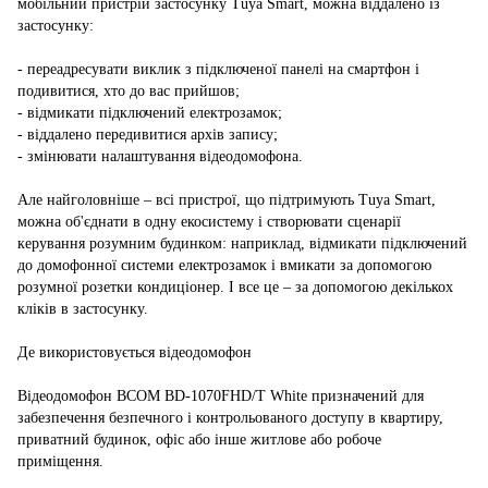
мобільний пристрій застосунку Tuya Smart, можна віддалено із
застосунку:
- переадресувати виклик з підключеної панелі на смартфон і
подивитися, хто до вас прийшов;
- відмикати підключений електрозамок;
- віддалено передивитися архів запису;
- змінювати налаштування відеодомофона.
Але найголовніше – всі пристрої, що підтримують Tuya Smart,
можна об'єднати в одну екосистему і створювати сценарії
керування розумним будинком: наприклад, відмикати підключений
до домофонної системи електрозамок і вмикати за допомогою
розумної розетки кондиціонер. І все це – за допомогою декількох
кліків в застосунку.
Де використовується відеодомофон
Відеодомофон BCOM BD-1070FHD/T White призначений для
забезпечення безпечного і контрольованого доступу в квартиру,
приватний будинок, офіс або інше житлове або робоче
приміщення.