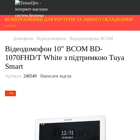
БЕЗПЕРЕБІЙНИКИ ДЛЯ РОУТЕРІВ ТА ІНШОГО ОБЛАДНАННЯ
--->>>
Домофони
Відеодомофони
Відеодомофони BCOM
Відеодомофон 10" BCOM BD-
1070FHD/T White з підтримкою Tuya
Smart
Артикул:
240549
Написати відгук
−1%