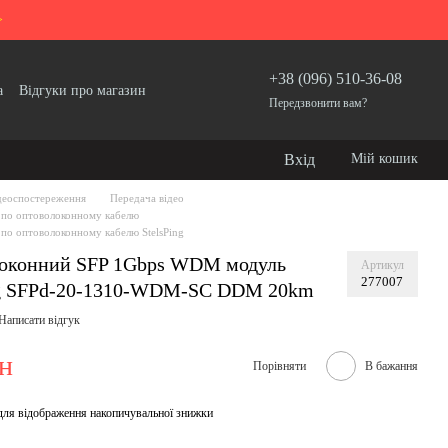
>
+38 (096) 510-36-08
а
Відгуки про магазин
Передзвонити вам?
Вхід
Мій кошик
деоспостереження
Передача відео
 по оптоволоконному кабелю
 по оптоволоконному кабелю StelsPing
оконний SFP 1Gbps WDM модуль
Артикул
277007
ng SFPd-20-1310-WDM-SC DDM 20km
Написати відгук
рн
Порівняти
В бажання
для відображення накопичувальної знижки