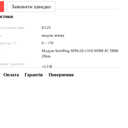
Замовити швидко
истики
е волокно, мкм
9/125
ю
модуль зв'язку
ратура, °C
0 ~ +70
я
Модуль StelsPing SFPd-20-1310-WDM-SC DDM
20km
ення / джерело
+3.3 В
Оплата
Гарантія
Повернення