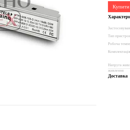
Купити
Характер
Застосовуван
Тип пристро
Робоча темпе
Комплектаці
Напруга живл
живлення
Доставка