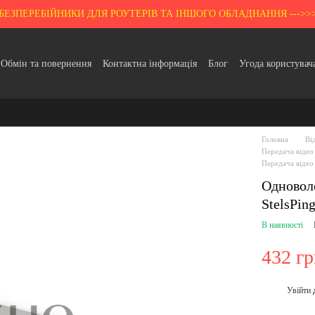
БЕЗПЕРЕБІЙНИКИ ДЛЯ РОУТЕРІВ ТА ІНШОГО ОБЛАДНАННЯ --->>
Обмін та повернення
Контактна інформація
Блог
Угода користувач
Гарантія
Головна
Ві
Передача відео
Передача відео
Одновол
StelsPi
В наявності
432 г
Увійти
%