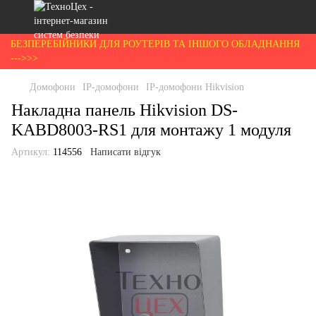
БЕЗПЕРЕБІЙНИКИ ДЛЯ РОУТЕРІВ ТА ІНШОГО ОБЛАДНАННЯ
--->>>
Домофони
IP-домофони
IP-домофони Hikvision
Накладна панель Hikvision DS-
KABD8003-RS1 для монтажу 1 модуля
Артикул:
114556
Написати відгук