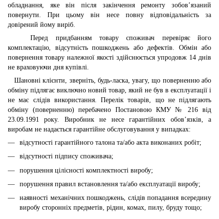
обладнання, яке він після закінчення ремонту зобов’язаний
повернути. При цьому він несе повну відповідальність за
довірений йому виріб.
Перед придбанням товару споживач перевіряє його
комплектацію, відсутність пошкоджень або дефектів. Обмін або
повернення товару належної якості здійснюється упродовж 14 днів
не враховуючи дня купівлі.
Шановні клієнти, зверніть, будь-ласка, увагу, що поверненню або
обміну підлягає виключно новий товар, який не був в експлуатації і
не має слідів використання. Перелік товарів, що не підлягають
обміну (поверненню) перебачено Постановою КМУ № 216 від
23.09.1991 року. Виробник не несе гарантійних обов’язків, а
виробам не надається гарантійне обслуговування у випадках:
відсутності гарантійного талона та/або акта виконаних робіт;
відсутності підпису споживача;
порушення цілісності комплектності виробу;
порушення правил встановлення та/або експлуатації виробу;
наявності механічних пошкоджень, слідів попадання всередину
виробу сторонніх предметів, рідин, комах, пилу, бруду тощо;