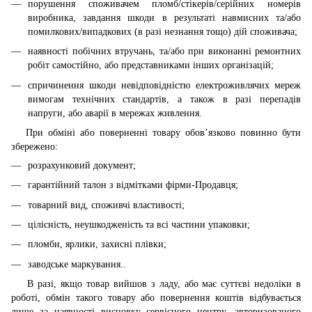
порушення споживачем пломб/стікерів/серійних номерів
виробника, завдання шкоди в результаті навмисних та/або
помилкових/випадкових (в разі незнання тощо) дій споживача;
наявності побічних втручань, та/або при виконанні ремонтних
робіт самостійно, або представниками інших організацій;
спричинення шкоди невідповідністю електроживлячих мереж
вимогам технічних стандартів, а також в разі перепадів
напруги, або аварії в мережах живлення.
При обміні або поверненні товару обов’язково повинно бути
збережено:
розрахунковий документ;
гарантійний талон з відмітками фірми-Продавця;
товарний вид, споживчі властивості;
цілісність, неушкодженість та всі частини упаковки;
пломби, ярлики, захисні плівки;
заводське маркування..
В разі, якщо товар вийшов з ладу, або має суттєві недоліки в
роботі, обмін такого товару або повернення коштів відбувається
лише за наявності висновку сервісного центру, авторизованого