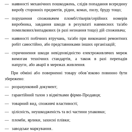
наявності механічних пошкоджень, слідів попадання всередину
виробу сторонніх предметів, рідин, комах, пилу, бруду тощо;
порушення споживачем пломб/стікерів/серійних номерів
виробника, завдання шкоди в результаті навмисних та/або
помилкових/випадкових (в разі незнання тощо) дій споживача;
наявності побічних втручань, та/або при виконанні ремонтних
робіт самостійно, або представниками інших організацій;
спричинення шкоди невідповідністю електроживлячих мереж
вимогам технічних стандартів, а також в разі перепадів
напруги, або аварії в мережах живлення.
При обміні або поверненні товару обов’язково повинно бути
збережено:
розрахунковий документ;
гарантійний талон з відмітками фірми-Продавця;
товарний вид, споживчі властивості;
цілісність, неушкодженість та всі частини упаковки;
пломби, ярлики, захисні плівки;
заводське маркування..