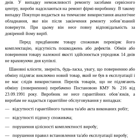
днів. У випадку неможливості ремонту засобами сервісного
центру, вироби надсилаються на ремонт фірмі-виробнику. В такому
випадку Покупцю видається на тимчасове використання аналогічне
обладнання, яке він після закінчення ремонту зобов’язаний
повернути. При цьому він несе повну відповідальність за
довірений йому виріб.
Перед придбанням товару споживач перевіряє його
комплектацію, відсутність пошкоджень або дефектів. Обмін або
повернення товару належної якості здійснюється упродовж 14 днів
не враховуючи дня купівлі.
Шановні клієнти, зверніть, будь-ласка, увагу, що поверненню або
обміну підлягає виключно новий товар, який не був в експлуатації і
не має слідів використання. Перелік товарів, що не підлягають
обміну (поверненню) перебачено Постановою КМУ № 216 від
23.09.1991 року. Виробник не несе гарантійних обов’язків, а
виробам не надається гарантійне обслуговування у випадках:
відсутності гарантійного талона та/або акта виконаних робіт;
відсутності підпису споживача;
порушення цілісності комплектності виробу;
порушення правил встановлення та/або експлуатації виробу;