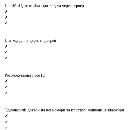
Постійні ідентифікатори видача через сервер
✗
✗
✓
Пін-код для відкриття дверей
✗
✓
✓
Розблокування Face ID
✗
✓
✓
Одночасний дозвон на всі номери та пристрої мешканців квартири
✗
✓
✓