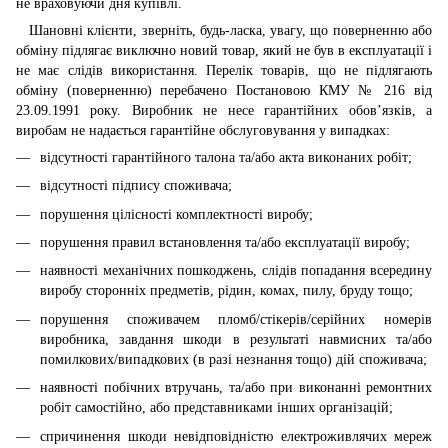
не враховуючи дня купівлі.
Шановні клієнти, зверніть, будь-ласка, увагу, що поверненню або
обміну підлягає виключно новий товар, який не був в експлуатації і
не має слідів використання. Перелік товарів, що не підлягають
обміну (поверненню) перебачено Постановою КМУ № 216 від
23.09.1991 року. Виробник не несе гарантійних обов’язків, а
виробам не надається гарантійне обслуговування у випадках:
відсутності гарантійного талона та/або акта виконаних робіт;
відсутності підпису споживача;
порушення цілісності комплектності виробу;
порушення правил встановлення та/або експлуатації виробу;
наявності механічних пошкоджень, слідів попадання всередину
виробу сторонніх предметів, рідин, комах, пилу, бруду тощо;
порушення споживачем пломб/стікерів/серійних номерів
виробника, завдання шкоди в результаті навмисних та/або
помилкових/випадкових (в разі незнання тощо) дій споживача;
наявності побічних втручань, та/або при виконанні ремонтних
робіт самостійно, або представниками інших організацій;
спричинення шкоди невідповідністю електроживлячих мереж