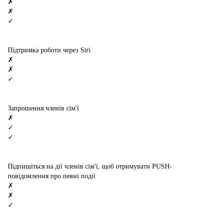
✗
✗
✓
Підтримка роботи через Siri
✗
✗
✓
Запрошення членів сім'ї
✗
✓
✓
Підпишіться на дії членів сім'ї, щоб отримувати PUSH-
повідомлення про певні події
✗
✗
✓