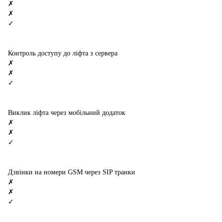
✗
✗
✓
Контроль доступу до ліфта з сервера
✗
✗
✓
Виклик ліфта через мобільний додаток
✗
✗
✓
Дзвінки на номери GSM через SIP транки
✗
✗
✓