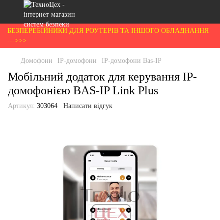
БЕЗПЕРЕБІЙНИКИ ДЛЯ РОУТЕРІВ ТА ІНШОГО ОБЛАДНАННЯ
--->>>
Домофони
IP-домофони
IP-домофони Bas-IP
Мобільний додаток для керування IP-
домофонією BAS-IP Link Plus
Артикул:
303064
Написати відгук