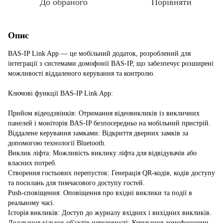
До обраного
Порівняти
Опис
BAS-IP Link App — це мобільний додаток, розроблений для
інтеграції з системами домофонії BAS-IP, що забезпечує розширені
можливості віддаленого керування та контролю.
Ключові функції BAS-IP Link App:
Прийом відеодзвінків: Отримання відеовикликів із викличних
панелей і моніторів BAS-IP безпосередньо на мобільний пристрій.
Віддалене керування замками: Відкриття дверних замків за
допомогою технології Bluetooth.
Виклик ліфта: Можливість виклику ліфта для відвідувачів або
власних потреб.
Створення гостьових перепусток: Генерація QR-кодів, кодів доступу
та посилань для тимчасового доступу гостей.
Push-сповіщення: Оповіщення про вхідні виклики та події в
реальному часі.
Історія викликів: Доступ до журналу вхідних і вихідних викликів.
Додавання кількох об'єктів нерухомості: Керування домофонними