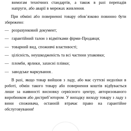
вимогам технічних стандартів, а також в разі перепадів
напруги, або аварії в мережах живлення.
При обміні або поверненні товару обов’язково повинно бути
збережено:
розрахунковий документ;
гарантійний талон з відмітками фірми-Продавця;
товарний вид, споживчі властивості;
цілісність, неушкодженість та всі частини упаковки;
пломби, ярлики, захисні плівки;
заводське маркування..
В разі, якщо товар вийшов з ладу, або має суттєві недоліки в
роботі, обмін такого товару або повернення коштів відбувається
лише за наявності висновку сервісного центру, авторизованого
виробником або дистриб’ютором. У випадку виходу товару з ладу з
вини споживача, останній втрачає право на гарантійне
обслуговування!