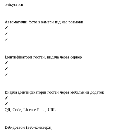
очікується
Автоматичні фото з камери під час розмови
✗
✓
✓
Ідентифікатори гостей, видача через сервер
✗
✗
✓
Видача ідентифікаторів гостей через мобільний додаток
✗
✗
QR, Code, License Plate, URL
Веб-дозвон (веб-консьєрж)