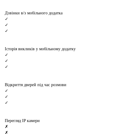
Дзвінки в/з мобільного додатка
✓
✓
✓
Історія викликів у мобільному додатку
✓
✓
✓
Відкриття дверей під час розмови
✓
✓
✓
Перегляд IP камери
✗
✗