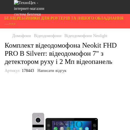
БЕЗПЕРЕБІЙНИКИ ДЛЯ РОУТЕРІВ ТА ІНШОГО ОБЛАДНАННЯ
--->>>
Домофони
Відеодомофони
Відеодомофони Neolight
Комплект відеодомофона Neokit FHD
PRO B Silverr: відеодомофон 7" з
детектором руху і 2 Мп відеопанель
Артикул:
178443
Написати відгук