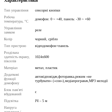
Характеристики
Тип управління
сенсорні кнопки
Робоча
домофон: 0 ~ +40, панель: -30 ~ +60
температура, °C
Управління
реле
замком
Колір
чорний, срібло
Тип пристрою
відеодомофон+панель
Роздільна
здатність екрану,
1024x600
пікселів
Матеріал
метал, пластик
Додаткові
автовідповідач,фоторамка,режим «не
функції
турбувати» («сон»),медіапрогравач,MP3 мелодії
домофону
Блок пам'яті
є
вбудований
Підсвітка
ІЧ – 5 м
Напруга
живлення /