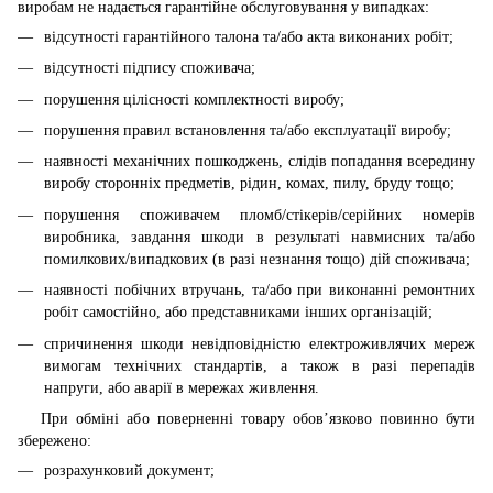
виробам не надається гарантійне обслуговування у випадках:
відсутності гарантійного талона та/або акта виконаних робіт;
відсутності підпису споживача;
порушення цілісності комплектності виробу;
порушення правил встановлення та/або експлуатації виробу;
наявності механічних пошкоджень, слідів попадання всередину
виробу сторонніх предметів, рідин, комах, пилу, бруду тощо;
порушення споживачем пломб/стікерів/серійних номерів
виробника, завдання шкоди в результаті навмисних та/або
помилкових/випадкових (в разі незнання тощо) дій споживача;
наявності побічних втручань, та/або при виконанні ремонтних
робіт самостійно, або представниками інших організацій;
спричинення шкоди невідповідністю електроживлячих мереж
вимогам технічних стандартів, а також в разі перепадів
напруги, або аварії в мережах живлення.
При обміні або поверненні товару обов’язково повинно бути
збережено:
розрахунковий документ;