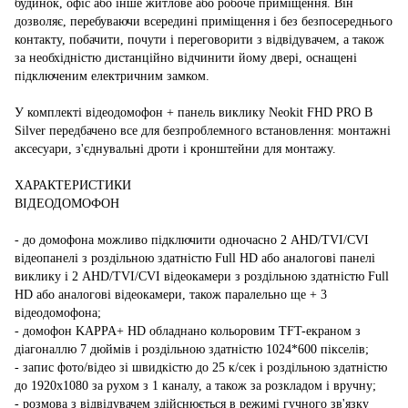
будинок, офіс або інше житлове або робоче приміщення. Він
дозволяє, перебуваючи всередині приміщення і без безпосереднього
контакту, побачити, почути і переговорити з відвідувачем, а також
за необхідністю дистанційно відчинити йому двері, оснащені
підключеним електричним замком.
У комплекті відеодомофон + панель виклику Neokit FHD PRO B
Silver передбачено все для безпроблемного встановлення: монтажні
аксесуари, з'єднувальні дроти і кронштейни для монтажу.
ХАРАКТЕРИСТИКИ
ВІДЕОДОМОФОН
- до домофона можливо підключити одночасно 2 AHD/TVI/CVI
відеопанелі з роздільною здатністю Full HD або аналогові панелі
виклику і 2 AHD/TVI/CVI відеокамери з роздільною здатністю Full
HD або аналогові відеокамери, також паралельно ще + 3
відеодомофона;
- домофон KAPPA+ HD обладнано кольоровим TFT-екраном з
діагоналлю 7 дюймів і роздільною здатністю 1024*600 пікселів;
- запис фото/відео зі швидкістю до 25 к/сек і роздільною здатністю
до 1920х1080 за рухом з 1 каналу, а також за розкладом і вручну;
- розмова з відвідувачем здійснюється в режимі гучного зв'язку