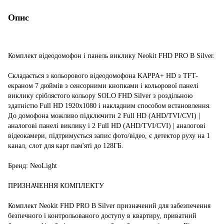
Опис
Комплект відеодомофон і панель виклику Neokit FHD PRO B Silver.
Складається з кольорового відеодомофона KAPPA+ HD з TFT-
екраном 7 дюймів з сенсорними кнопками і кольорової панелі
виклику сріблястого кольору SOLO FHD Silver з роздільною
здатністю Full HD 1920x1080 і накладним способом встановлення.
До домофона можливо підключити 2 Full HD (AHD/TVI/CVI) |
аналогові панелі виклику і 2 Full HD (AHD/TVI/CVI) | аналогові
відеокамери, підтримується запис фото/відео, є детектор руху на 1
канал, слот для карт пам'яті до 128ГБ.
Бренд: NeoLight
ПРИЗНАЧЕННЯ КОМПЛЕКТУ
Комплект Neokit FHD PRO B Silver призначений для забезпечення
безпечного і контрольованого доступу в квартиру, приватний