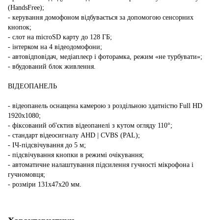
(HandsFree);
- керування домофоном відбувається за допомогою сенсорних
кнопок;
- слот на microSD карту до 128 ГБ;
- інтерком на 4 відеодомофони;
- автовідповідач, медіаплеєр і фоторамка, режим «не турбувати»;
- вбудований блок живлення.
ВІДЕОПАНЕЛЬ
- відеопанель оснащена камерою з роздільною здатністю Full HD
1920x1080;
- фіксований об'єктив відеопанелі з кутом огляду 110°;
- стандарт відеосигналу AHD | CVBS (PAL);
- ІЧ-підсвічування до 5 м;
- підсвічування кнопки в режимі очікування;
- автоматичне налаштування підсилення гучності мікрофона і
гучномовця;
- розміри 131х47х20 мм.