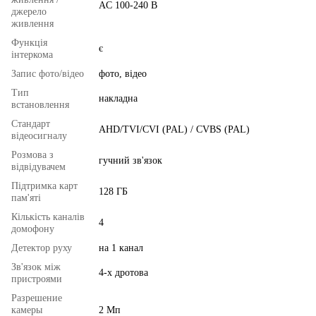
AC 100-240 В
джерело
живлення
Функція
є
інтеркома
Запис фото/відео
фото, відео
Тип
накладна
встановлення
Стандарт
AHD/TVI/CVI (PAL) / CVBS (PAL)
відеосигналу
Розмова з
гучний зв'язок
відвідувачем
Підтримка карт
128 ГБ
пам'яті
Кількість каналів
4
домофону
Детектор руху
на 1 канал
Зв'язок між
4-х дротова
пристроями
Разрешение
камеры
2 Мп