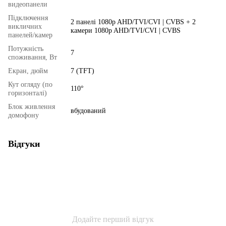
видеопанели
Підключення
2 панелі 1080p AHD/TVI/CVI | CVBS + 2
викличних
камери 1080p AHD/TVI/CVI | CVBS
панелей/камер
Потужність
7
споживання, Вт
Екран, дюйм
7 (TFT)
Кут огляду (по
110°
горизонталі)
Блок живлення
вбудований
домофону
Відгуки
Додайте перший відгук