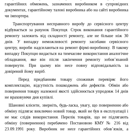
гарантійних обмежень, зазначених виробником в супровідних
документах, гарантійному талоні виробника або на сайті виробника
чи імпортера.
Транспортування несправного виробу до сервісного центру
відбувається за рахунок Покупця. Строк виконання гарантійного
ремонту залежить від складності ремонту, але не більше ніж 30
днів. У випадку неможливості ремонту засобами сервісного
центру, вироби надсилаються на ремонт фірмі-виробнику. В такому
випадку Покупцю видається на тимчасове використання аналогічне
обладнання, яке він після закінчення ремонту зобов’язаний
повернути. При цьому він несе повну відповідальність за
довірений йому виріб.
Перед придбанням товару споживач перевіряє його
комплектацію, відсутність пошкоджень або дефектів. Обмін або
повернення товару належної якості здійснюється упродовж 14 днів
не враховуючи дня купівлі.
Шановні клієнти, зверніть, будь-ласка, увагу, що поверненню або
обміну підлягає виключно новий товар, який не був в експлуатації і
не має слідів використання. Перелік товарів, що не підлягають
обміну (поверненню) перебачено Постановою КМУ № 216 від
23.09.1991 року. Виробник не несе гарантійних обов’язків, а