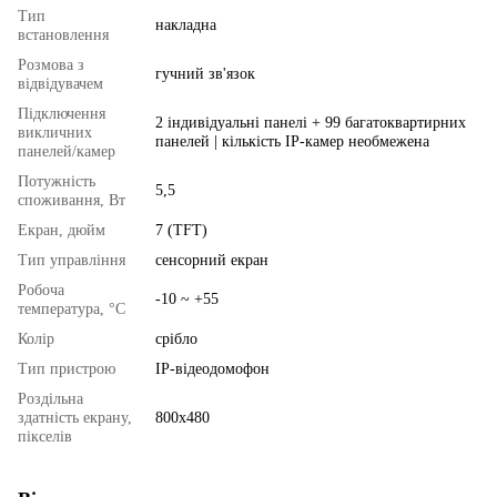
Тип
накладна
встановлення
Розмова з
гучний зв'язок
відвідувачем
Підключення
2 індивідуальні панелі + 99 багатоквартирних
викличних
панелей | кількість IP-камер необмежена
панелей/камер
Потужність
5,5
споживання, Вт
Екран, дюйм
7 (TFT)
Тип управління
сенсорний екран
Робоча
-10 ~ +55
температура, °C
Колір
срібло
Тип пристрою
IP-відеодомофон
Роздільна
здатність екрану,
800x480
пікселів