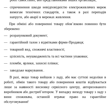
робіт самостійно, або представниками інших організацій;
спричинення шкоди невідповідністю електроживлячих мереж
вимогам технічних стандартів, а також в разі перепадів
напруги, або аварії в мережах живлення.
При обміні або поверненні товару обов’язково повинно бути
збережено:
розрахунковий документ;
гарантійний талон з відмітками фірми-Продавця;
товарний вид, споживчі властивості;
цілісність, неушкодженість та всі частини упаковки;
пломби, ярлики, захисні плівки;
заводське маркування..
В разі, якщо товар вийшов з ладу, або має суттєві недоліки в
роботі, обмін такого товару або повернення коштів відбувається
лише за наявності висновку сервісного центру, авторизованого
виробником або дистриб’ютором. У випадку виходу товару з ладу з
вини споживача, останній втрачає право на гарантійне
обслуговування!