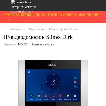
БЕЗПЕРЕБІЙНИКИ ДЛЯ РОУТЕРІВ ТА ІНШОГО ОБЛАДНАННЯ
--->>>
Домофони
IP-домофони
IP-домофони Slinex
IP-відеодомофон Slinex Dirk
Артикул:
105897
Написати відгук