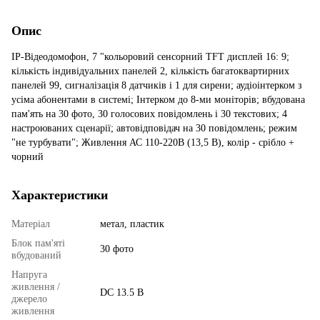
Опис
IP-Відеодомофон, 7 "кольоровий сенсорний TFT дисплей 16: 9;
кількість індивідуальних панелей 2, кількість багатоквартирних
панелей 99, сигналізація 8 датчиків і 1 для сирени; аудіоінтерком з
усіма абонентами в системі; Інтерком до 8-ми моніторів; вбудована
пам'ять на 30 фото, 30 голосових повідомлень і 30 текстових; 4
настроюваних сценарії; автовідповідач на 30 повідомлень; режим
"не турбувати"; Живлення АС 110-220В (13,5 В), колір - срібло +
чорний
Характеристики
Матеріал
метал, пластик
Блок пам'яті
30 фото
вбудований
Напруга
живлення /
DC 13.5 В
джерело
живлення