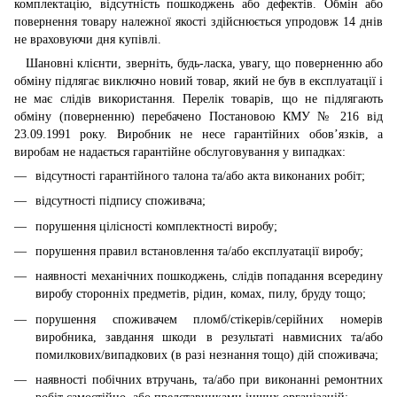
комплектацію, відсутність пошкоджень або дефектів. Обмін або
повернення товару належної якості здійснюється упродовж 14 днів
не враховуючи дня купівлі.
Шановні клієнти, зверніть, будь-ласка, увагу, що поверненню або
обміну підлягає виключно новий товар, який не був в експлуатації і
не має слідів використання. Перелік товарів, що не підлягають
обміну (поверненню) перебачено Постановою КМУ № 216 від
23.09.1991 року. Виробник не несе гарантійних обов’язків, а
виробам не надається гарантійне обслуговування у випадках:
відсутності гарантійного талона та/або акта виконаних робіт;
відсутності підпису споживача;
порушення цілісності комплектності виробу;
порушення правил встановлення та/або експлуатації виробу;
наявності механічних пошкоджень, слідів попадання всередину
виробу сторонніх предметів, рідин, комах, пилу, бруду тощо;
порушення споживачем пломб/стікерів/серійних номерів
виробника, завдання шкоди в результаті навмисних та/або
помилкових/випадкових (в разі незнання тощо) дій споживача;
наявності побічних втручань, та/або при виконанні ремонтних