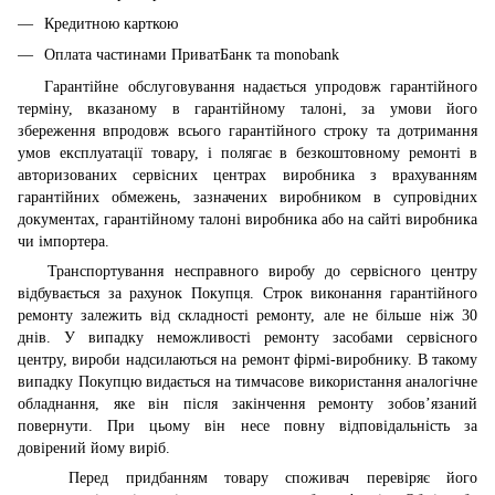
Кредитною карткою
Оплата частинами ПриватБанк та monobank
Гарантійне обслуговування надається упродовж гарантійного
терміну, вказаному в гарантійному талоні, за умови його
збереження впродовж всього гарантійного строку та дотримання
умов експлуатації товару, і полягає в безкоштовному ремонті в
авторизованих сервісних центрах виробника з врахуванням
гарантійних обмежень, зазначених виробником в супровідних
документах, гарантійному талоні виробника або на сайті виробника
чи імпортера.
Транспортування несправного виробу до сервісного центру
відбувається за рахунок Покупця. Строк виконання гарантійного
ремонту залежить від складності ремонту, але не більше ніж 30
днів. У випадку неможливості ремонту засобами сервісного
центру, вироби надсилаються на ремонт фірмі-виробнику. В такому
випадку Покупцю видається на тимчасове використання аналогічне
обладнання, яке він після закінчення ремонту зобов’язаний
повернути. При цьому він несе повну відповідальність за
довірений йому виріб.
Перед придбанням товару споживач перевіряє його