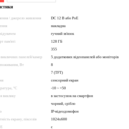
истики
ення / джерело живлення
DC 12 В або PoE
лення
накладна
двідувачем
гучний зв'язок
рт пам'яті
128 ГБ
355
 викличних панелей/камер
5 додаткових відеопанелей або моніторів
споживання, Вт
8
7 (TFT)
ня
сенсорний екран
ратура, °C
-10 ~ +50
я виклику
в застосунок на смартфон
чорний, срібло
ю
IP-відеодомофон
тність екрану, пікселів
1024x600
oE
є