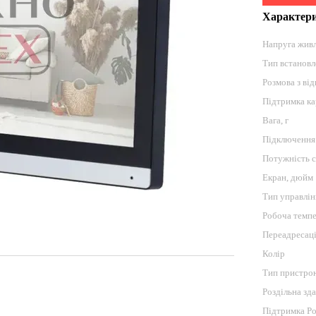
Характер
Напруга живл
Тип встанов
Розмова з ві
Підтримка ка
Вага, г
Підключення
Потужність 
Екран, дюйм
Тип управлін
Робоча темпе
Переадресаці
Колір
Тип пристро
Роздільна зда
Підтримка P