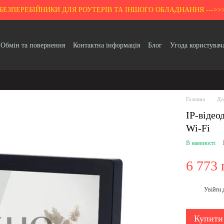
БЕЗПЕРЕБІЙНИКИ ДЛЯ РОУТЕРІВ ТА ІНШОГО ОБЛАДНАННЯ --->>
Обмін та повернення
Контактна інформація
Блог
Угода користувач
Гарантія
Головна
До
IP-віде
Wi-Fi
В наявності
6 773 
Увійти
%
Купити