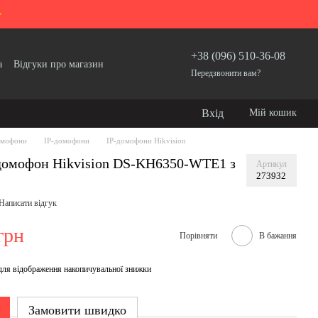
>
+38 (096) 510-36-08
а
Відгуки про магазин
Передзвонити вам?
Вхід
Мій кошик
мофони
IP-домофони
IP-домофони Hikvision
одомофон Hikvision DS-KH6350-WТE1 з
Артикул
273932
Написати відгук
грн
Порівняти
В бажання
для відображення накопичувальної знижки
Замовити швидко