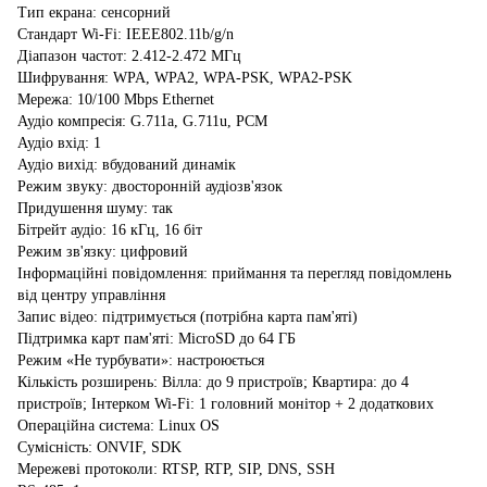
Тип екрана: сенсорний
Стандарт Wi-Fi: IEEE802.11b/g/n
Діапазон частот: 2.412-2.472 МГц
Шифрування: WPA, WPA2, WPA-PSK, WPA2-PSK
Мережа: 10/100 Mbps Ethernet
Аудіо компресія: G.711a, G.711u, PCM
Аудіо вхід: 1
Аудіо вихід: вбудований динамік
Режим звуку: двосторонній аудіозв'язок
Придушення шуму: так
Бітрейт аудіо: 16 кГц, 16 біт
Режим зв'язку: цифровий
Інформаційні повідомлення: приймання та перегляд повідомлень
від центру управління
Запис відео: підтримується (потрібна карта пам'яті)
Підтримка карт пам'яті: MicroSD до 64 ГБ
Режим «Не турбувати»: настроюється
Кількість розширень: Вілла: до 9 пристроїв; Квартира: до 4
пристроїв; Інтерком Wi-Fi: 1 головний монітор + 2 додаткових
Операційна система: Linux OS
Сумісність: ONVIF, SDK
Мережеві протоколи: RTSP, RTP, SIP, DNS, SSH