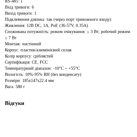
RS-485: 1
Вхід тривоги: 6
Вихід тривоги: 1
Підключення дзвінка: так (через порт тривожного входу)
Живлення: 12В DC, 1A; PoE (36-57V, 0.35A)
Споживана потужність: режим очікування: ≤ 3 Вт; робочий режим:
≤ 7 Вт
Монтаж: настінний
Корпус: пластик/алюмінієвий сплав
Колір корпусу: сріблястий
Сертифікація: CE, FCC
Температурний діапазон: -10°C ~ +55°C
Вологість: 10%-95% RH (без конденсату)
Розміри: 185x147x22.4 мм
Вага: 580 г
Відгуки