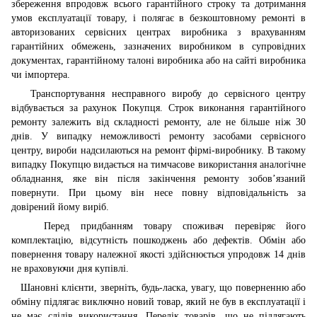
збереження впродовж всього гарантійного строку та дотримання
умов експлуатації товару, і полягає в безкоштовному ремонті в
авторизованих сервісних центрах виробника з врахуванням
гарантійних обмежень, зазначених виробником в супровідних
документах, гарантійному талоні виробника або на сайті виробника
чи імпортера.
Транспортування несправного виробу до сервісного центру
відбувається за рахунок Покупця. Строк виконання гарантійного
ремонту залежить від складності ремонту, але не більше ніж 30
днів. У випадку неможливості ремонту засобами сервісного
центру, вироби надсилаються на ремонт фірмі-виробнику. В такому
випадку Покупцю видається на тимчасове використання аналогічне
обладнання, яке він після закінчення ремонту зобов’язаний
повернути. При цьому він несе повну відповідальність за
довірений йому виріб.
Перед придбанням товару споживач перевіряє його
комплектацію, відсутність пошкоджень або дефектів. Обмін або
повернення товару належної якості здійснюється упродовж 14 днів
не враховуючи дня купівлі.
Шановні клієнти, зверніть, будь-ласка, увагу, що поверненню або
обміну підлягає виключно новий товар, який не був в експлуатації і
не має слідів використання. Перелік товарів, що не підлягають