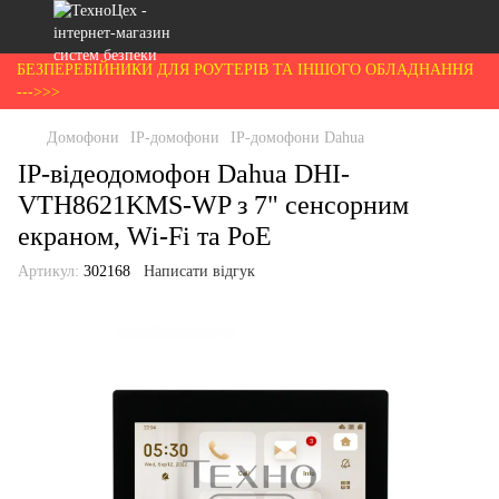
БЕЗПЕРЕБІЙНИКИ ДЛЯ РОУТЕРІВ ТА ІНШОГО ОБЛАДНАННЯ
--->>>
Домофони
IP-домофони
IP-домофони Dahua
IP-відеодомофон Dahua DHI-
VTH8621KMS-WP з 7" сенсорним
екраном, Wi-Fi та PoE
Артикул:
302168
Написати відгук