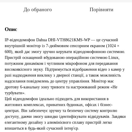
До обраного
Порівняти
Опис
IP-відеодомофон Dahua DHI-VTH8621KMS-WP — це сучасний
внутрішній монітор із 7-дюймовим сенсорним екраном (1024 ×
600), який дає змогу зручно керувати відеодомофонною системою.
Пристрій оснащений вбудованою операційною системою Linux,
потужним динаміком і чутливим мікрофоном для передавання
високоякісного звуку. Підтримується відображення відео з камер у
разі надходження виклику з дверної станції, а також можливість
надсилання повідомлень до центру управління. Монітор має
дротову 6-канальну зону тривоги та настроюваний режим «Не
турбувати».
Цей відеодомофон ідеально підходить для використання в
житлових комплексах, приватних будинках, офісах і бізнес-
центрах. Він забезпечує зручну та безпечну систему контролю
доступу, даючи змогу швидко ідентифікувати відвідувачів. Завдяки
елегантному дизайну з алюмінієвого сплаву пристрій легко
впишеться в будь-який сучасний інтер'єр.