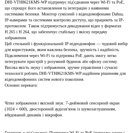
DHI-VTH8621KMS-WP підтримує під'єднання через Wi-Fi та PoE,
що спрощує його встановлення та інтеграцію з наявними
системами безпеки. Монітор сумісний з відеодомофонами Dahua,
IP-камерами та системами контролю доступу, що працюють за IP-
протоколом. Також підтримується декодування відео у форматах
H.265 і H.264, що забезпечує стабільну і якісну передачу
зображення.
Цей стильний і функціональний IP-відеодомофон — чудовий вибір
для користувачів, яким важлива безпека, зручність і надійність.
Підключення через Wi-Fi та підтримка PoE дають змогу легко
інтегрувати пристрій у розумний будинок або офісну систему.
Висока якість звуку і зображення, зручне управління і сучасні
технології роблять DHI-VTH8621KMS-WP надійним рішенням для
відеодомофонних систем нового покоління.
Основні переваги:
Чітке зображення і якісний звук: 7-дюймовий сенсорний екран
(1024 × 600), двосторонній аудіозв'язок із шумозаглушенням,
вбудований динамік і мікрофон.
Гнучкість у під'єднанні: Підтримка Wi-Fi та PoE (передача даних і