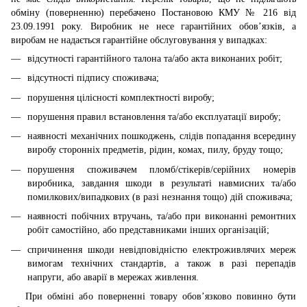
обміну (поверненню) перебачено Постановою КМУ № 216 від
23.09.1991 року. Виробник не несе гарантійних обов’язків, а
виробам не надається гарантійне обслуговування у випадках:
відсутності гарантійного талона та/або акта виконаних робіт;
відсутності підпису споживача;
порушення цілісності комплектності виробу;
порушення правил встановлення та/або експлуатації виробу;
наявності механічних пошкоджень, слідів попадання всередину
виробу сторонніх предметів, рідин, комах, пилу, бруду тощо;
порушення споживачем пломб/стікерів/серійних номерів
виробника, завдання шкоди в результаті навмисних та/або
помилкових/випадкових (в разі незнання тощо) дій споживача;
наявності побічних втручань, та/або при виконанні ремонтних
робіт самостійно, або представниками інших організацій;
спричинення шкоди невідповідністю електроживлячих мереж
вимогам технічних стандартів, а також в разі перепадів
напруги, або аварії в мережах живлення.
При обміні або поверненні товару обов’язково повинно бути