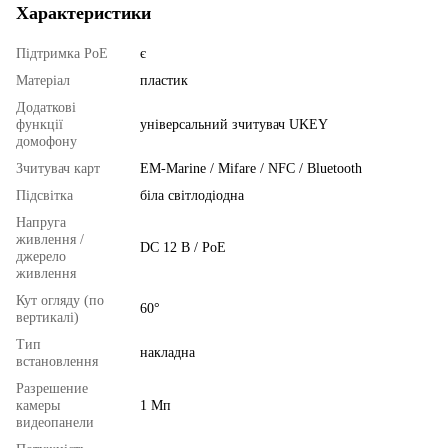
Характеристики
Підтримка PoE
є
Матеріал
пластик
Додаткові
функції
універсальний зчитувач UKEY
домофону
Зчитувач карт
EM-Marine / Mifare / NFC / Bluetooth
Підсвітка
біла світлодіодна
Напруга
живлення /
DC 12 В / PoE
джерело
живлення
Кут огляду (по
60°
вертикалі)
Тип
накладна
встановлення
Разрешение
камеры
1 Мп
видеопанели