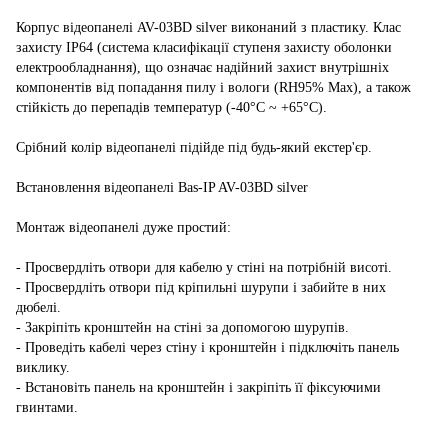
Корпус відеопанелі AV-03BD silver виконаний з пластику. Клас
захисту IP64 (система класифікації ступеня захисту оболонки
електрообладнання), що означає надійний захист внутрішніх
компонентів від попадання пилу і вологи (RH95% Max), а також
стійкість до перепадів температур (-40°C ~ +65°C).
Срібний колір відеопанелі підійде під будь-який екстер'єр.
Встановлення відеопанелі Bas-IP AV-03BD silver
Монтаж відеопанелі дуже простий:
- Просвердліть отвори для кабелю у стіні на потрібній висоті.
- Просвердліть отвори під кріпильні шурупи і забийте в них
дюбелі.
- Закріпіть кронштейн на стіні за допомогою шурупів.
- Проведіть кабелі через стіну і кронштейн і підключіть панель
виклику.
- Встановіть панель на кронштейн і закріпіть її фіксуючими
гвинтами.