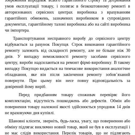
збереження впродовж всього гарантійного строку та дотримання
умов експлуатації товару, і полягає в безкоштовному ремонті в
авторизованих сервісних центрах виробника з врахуванням
гарантійних обмежень, зазначених виробником в супровідних
документах, гарантійному талоні виробника або на сайті виробника
чи імпортера.
Транспортування несправного виробу до сервісного центру
відбувається за рахунок Покупця. Строк виконання гарантійного
ремонту залежить від складності ремонту, але не більше ніж 30
днів. У випадку неможливості ремонту засобами сервісного
центру, вироби надсилаються на ремонт фірмі-виробнику. В такому
випадку Покупцю видається на тимчасове використання аналогічне
обладнання, яке він після закінчення ремонту зобов’язаний
повернути. При цьому він несе повну відповідальність за
довірений йому виріб.
Перед придбанням товару споживач перевіряє його
комплектацію, відсутність пошкоджень або дефектів. Обмін або
повернення товару належної якості здійснюється упродовж 14 днів
не враховуючи дня купівлі.
Шановні клієнти, зверніть, будь-ласка, увагу, що поверненню або
обміну підлягає виключно новий товар, який не був в експлуатації і
не має слідів використання. Перелік товарів, що не підлягають