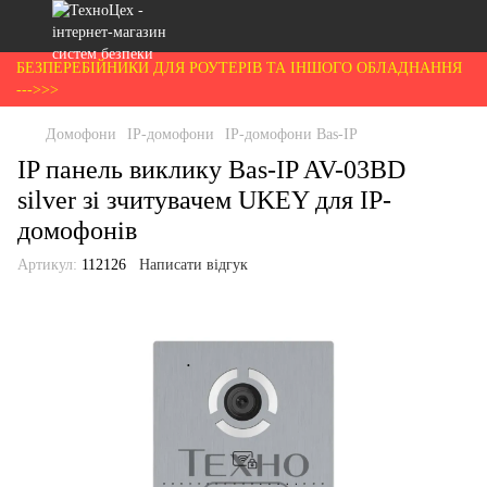
БЕЗПЕРЕБІЙНИКИ ДЛЯ РОУТЕРІВ ТА ІНШОГО ОБЛАДНАННЯ
--->>>
Домофони
IP-домофони
IP-домофони Bas-IP
IP панель виклику Bas-IP AV-03BD
silver зі зчитувачем UKEY для IP-
домофонів
Артикул:
112126
Написати відгук