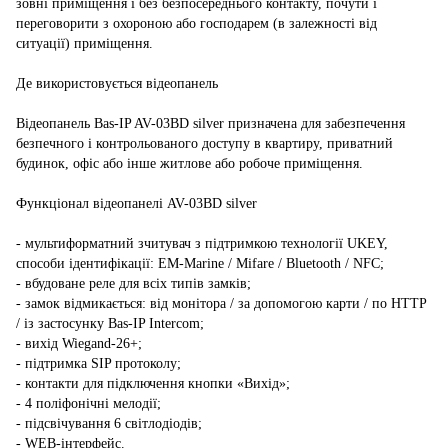
зовні приміщення і без безпосереднього контакту, почути і
переговорити з охороною або господарем (в залежності від
ситуації) приміщення.
Де використовується відеопанель
Відеопанель Bas-IP AV-03BD silver призначена для забезпечення
безпечного і контрольованого доступу в квартиру, приватний
будинок, офіс або інше житлове або робоче приміщення.
Функціонал відеопанелі AV-03BD silver
- мультиформатний зчитувач з підтримкою технології UKEY,
способи ідентифікації: EM-Marine / Mifare / Bluetooth / NFC;
- вбудоване реле для всіх типів замків;
- замок відмикається: від монітора / за допомогою карти / по HTTP
/ із застосунку Bas-IP Intercom;
- вихід Wiegand-26+;
- підтримка SIP протоколу;
- контакти для підключення кнопки «Вихід»;
- 4 поліфонічні мелодії;
- підсвічування 6 світлодіодів;
- WEB-інтерфейс.