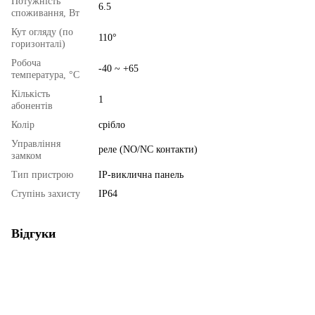
Потужність
6.5
споживання, Вт
Кут огляду (по
110°
горизонталі)
Робоча
-40 ~ +65
температура, °C
Кількість
1
абонентів
Колір
срібло
Управління
реле (NO/NC контакти)
замком
Тип пристрою
IP-виклична панель
Ступінь захисту
IP64
Відгуки