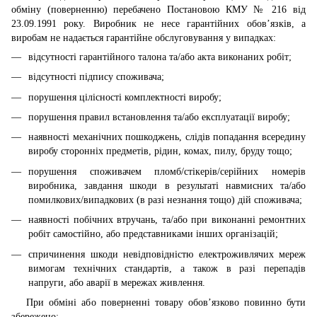
обміну (поверненню) перебачено Постановою КМУ № 216 від
23.09.1991 року. Виробник не несе гарантійних обов’язків, а
виробам не надається гарантійне обслуговування у випадках:
відсутності гарантійного талона та/або акта виконаних робіт;
відсутності підпису споживача;
порушення цілісності комплектності виробу;
порушення правил встановлення та/або експлуатації виробу;
наявності механічних пошкоджень, слідів попадання всередину
виробу сторонніх предметів, рідин, комах, пилу, бруду тощо;
порушення споживачем пломб/стікерів/серійних номерів
виробника, завдання шкоди в результаті навмисних та/або
помилкових/випадкових (в разі незнання тощо) дій споживача;
наявності побічних втручань, та/або при виконанні ремонтних
робіт самостійно, або представниками інших організацій;
спричинення шкоди невідповідністю електроживлячих мереж
вимогам технічних стандартів, а також в разі перепадів
напруги, або аварії в мережах живлення.
При обміні або поверненні товару обов’язково повинно бути
збережено: