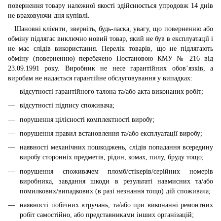
повернення товару належної якості здійснюється упродовж 14 днів
не враховуючи дня купівлі.
Шановні клієнти, зверніть, будь-ласка, увагу, що поверненню або
обміну підлягає виключно новий товар, який не був в експлуатації і
не має слідів використання. Перелік товарів, що не підлягають
обміну (поверненню) перебачено Постановою КМУ № 216 від
23.09.1991 року. Виробник не несе гарантійних обов’язків, а
виробам не надається гарантійне обслуговування у випадках:
відсутності гарантійного талона та/або акта виконаних робіт;
відсутності підпису споживача;
порушення цілісності комплектності виробу;
порушення правил встановлення та/або експлуатації виробу;
наявності механічних пошкоджень, слідів попадання всередину
виробу сторонніх предметів, рідин, комах, пилу, бруду тощо;
порушення споживачем пломб/стікерів/серійних номерів
виробника, завдання шкоди в результаті навмисних та/або
помилкових/випадкових (в разі незнання тощо) дій споживача;
наявності побічних втручань, та/або при виконанні ремонтних
робіт самостійно, або представниками інших організацій;