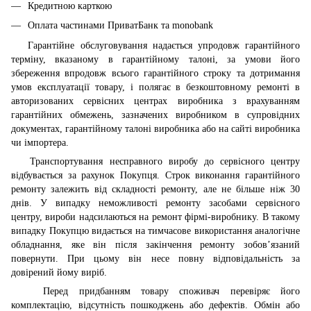
Кредитною карткою
Оплата частинами ПриватБанк та monobank
Гарантійне обслуговування надається упродовж гарантійного
терміну, вказаному в гарантійному талоні, за умови його
збереження впродовж всього гарантійного строку та дотримання
умов експлуатації товару, і полягає в безкоштовному ремонті в
авторизованих сервісних центрах виробника з врахуванням
гарантійних обмежень, зазначених виробником в супровідних
документах, гарантійному талоні виробника або на сайті виробника
чи імпортера.
Транспортування несправного виробу до сервісного центру
відбувається за рахунок Покупця. Строк виконання гарантійного
ремонту залежить від складності ремонту, але не більше ніж 30
днів. У випадку неможливості ремонту засобами сервісного
центру, вироби надсилаються на ремонт фірмі-виробнику. В такому
випадку Покупцю видається на тимчасове використання аналогічне
обладнання, яке він після закінчення ремонту зобов’язаний
повернути. При цьому він несе повну відповідальність за
довірений йому виріб.
Перед придбанням товару споживач перевіряє його
комплектацію, відсутність пошкоджень або дефектів. Обмін або