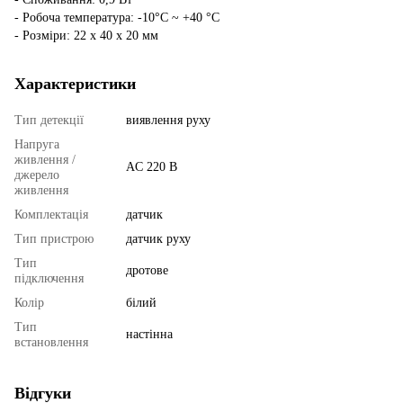
- Робоча температура: -10°C ~ +40 °C
- Розміри: 22 х 40 х 20 мм
Характеристики
Тип детекції
виявлення руху
Напруга
живлення /
AC 220 В
джерело
живлення
Комплектація
датчик
Тип пристрою
датчик руху
Тип
дротове
підключення
Колір
білий
Тип
настінна
встановлення
Відгуки