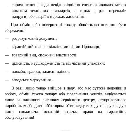
спричинення шкоди невідповідністю електроживлячих мереж
вимогам технічних стандартів, а також в разі перепадів
напруги, або аварії в мережах живлення.
При обміні або поверненні товару обов’язково повинно бути
збережено:
розрахунковий документ;
гарантійний талон з відмітками фірми-Продавця;
товарний вид, споживчі властивості;
цілісність, неушкодженість та всі частини упаковки;
пломби, ярлики, захисні плівки;
заводське маркування..
В разі, якщо товар вийшов з ладу, або має суттєві недоліки в
роботі, обмін такого товару або повернення коштів відбувається
лише за наявності висновку сервісного центру, авторизованого
виробником або дистриб’ютором. У випадку виходу товару з ладу з
вини споживача, останній втрачає право на гарантійне
обслуговування!