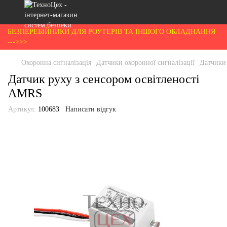
БЕЗПЕРЕБІЙНИКИ ДЛЯ РОУТЕРІВ ТА ІНШОГО ОБЛАДНАННЯ
--->>>
Охоронна сигналізація
Датчики охоронної сигналізації
Датчики
Датчик руху з сенсором освітленості
AMRS
Артикул:
100683
Написати відгук