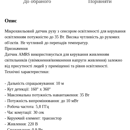
До обраного
Порівняти
Опис
Мікрохвильовий датчик руху з сенсором освітленості для керування
освітленням потужністю до 35 Вт. Висока чутливість до рухомих
об'єктів. Не чутливий до перепадів температур.
Призначення
Датчик AMRS використовується для керування живленням
світильників (увімкнення/вимкнення напруги живлення) залежно
від присутності людей у приміщенні та рівня освітленості.
Технічні характеристики:
- Дальність спрацьовування: 10 м
- Кут детекції: 160° х 360°
- Максимальна потужність навантаження: 35 Вт
- Потужність випромінювання: до 10 мВт
- Робоча частота: 5,8 ГГц
- Час комутації: 30 сек
- Керуючий елемент: транзистор
- Живлення: 220 В
- Споживання: 0,9 Вт