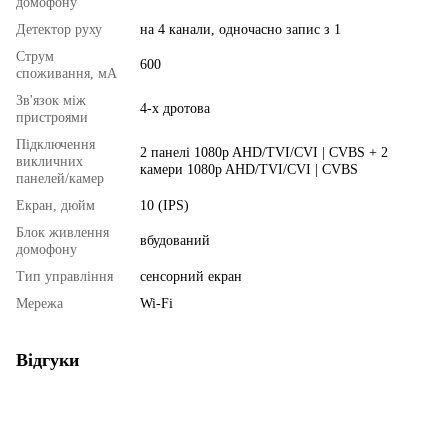
домофону
Детектор руху
на 4 канали, одночасно запис з 1
Струм
600
споживання, мА
Зв'язок між
4-х дротова
пристроями
Підключення
2 панелі 1080p AHD/TVI/CVI | CVBS + 2
викличних
камери 1080p AHD/TVI/CVI | CVBS
панелей/камер
Екран, дюйм
10 (IPS)
Блок живлення
вбудований
домофону
Тип управління
сенсорний екран
Мережа
Wi-Fi
Відгуки