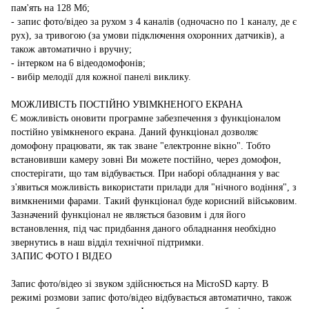
пам'ять на 128 Мб;
- запис фото/відео за рухом з 4 каналів (одночасно по 1 каналу, де є
рух), за тривогою (за умови підключення охоронних датчиків), а
також автоматично і вручну;
- інтерком на 6 відеодомофонів;
- вибір мелодії для кожної панелі виклику.
МОЖЛИВІСТЬ ПОСТІЙНО УВІМКНЕНОГО ЕКРАНА
Є можливість оновити програмне забезпечення з функціоналом
постійно увімкненого екрана. Даний функціонал дозволяє
домофону працювати, як так зване "електронне вікно". Тобто
встановивши камеру зовні Ви можете постійно, через домофон,
спостерігати, що там відбувається. При наборі обладнання у вас
з'явиться можливість використати прилади для "нічного водіння", з
вимкненими фарами. Такий функціонал буде корисний військовим.
Зазначений функціонал не являється базовим і для його
встановлення, під час придбання даного обладнання необхідно
звернутись в наш відділ технічної підтримки.
ЗАПИС ФОТО І ВІДЕО
Запис фото/відео зі звуком здійснюється на MicroSD карту. В
режимі розмови запис фото/відео відбувається автоматично, також