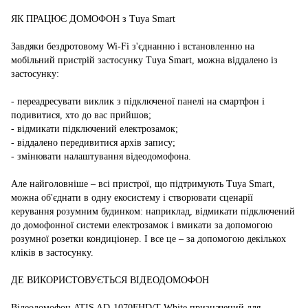
ЯК ПРАЦЮЄ ДОМОФОН з Tuya Smart
Завдяки бездротовому Wi-Fi з'єднанню і встановленню на
мобільний пристрій застосунку Tuya Smart, можна віддалено із
застосунку:
- переадресувати виклик з підключеної панелі на смартфон і
подивитися, хто до вас прийшов;
- відмикати підключений електрозамок;
- віддалено передивитися архів запису;
- змінювати налаштування відеодомофона.
Але найголовніше – всі пристрої, що підтримують Tuya Smart,
можна об'єднати в одну екосистему і створювати сценарії
керування розумним будинком: наприклад, відмикати підключений
до домофонної системи електрозамок і вмикати за допомогою
розумної розетки кондиціонер. І все це – за допомогою декількох
кліків в застосунку.
ДЕ ВИКОРИСТОВУЄТЬСЯ ВІДЕОДОМОФОН
Відеодомофон ATIS AD-1070FHD/T-White призначений для