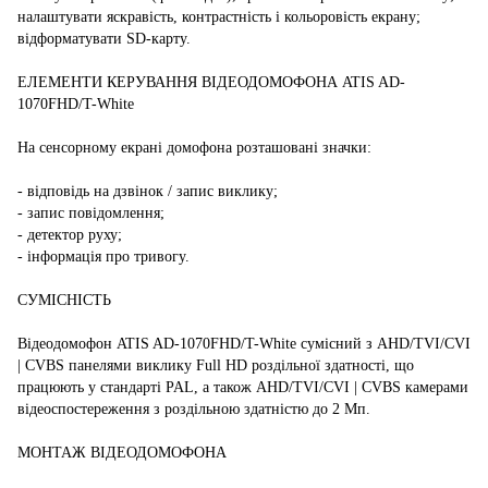
налаштувати яскравість, контрастність і кольоровість екрану;
відформатувати SD-карту.
ЕЛЕМЕНТИ КЕРУВАННЯ ВІДЕОДОМОФОНА ATIS AD-
1070FHD/T-White
На сенсорному екрані домофона розташовані значки:
- відповідь на дзвінок / запис виклику;
- запис повідомлення;
- детектор руху;
- інформація про тривогу.
СУМІСНІСТЬ
Відеодомофон ATIS AD-1070FHD/T-White сумісний з AHD/TVI/CVI
| CVBS панелями виклику Full HD роздільної здатності, що
працюють у стандарті PAL, а також AHD/TVI/CVI | CVBS камерами
відеоспостереження з роздільною здатністю до 2 Мп.
МОНТАЖ ВІДЕОДОМОФОНА