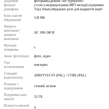
Додаткові
фоторамка,режим «не турбувати»
функції
(«сон»),медіапрогравач,MP3 мелодії,підтримка
домофону
Tuya Smart,вбудоване реле для відкриття воріт
Блок пам'яті
128 Мб
вбудований
Напруга
живлення /
AC 100-240 В
джерело
живлення
Функція
є
інтеркома
Запис фото/відео
фото, відео
Тип
накладна
встановлення
Стандарт
AHD/TVI/CVI (PAL) / CVBS (PAL)
відеосигналу
Розмова з
гучний зв'язок
відвідувачем
Підтримка карт
32 ГБ
пам'яті
Кількість каналів
4