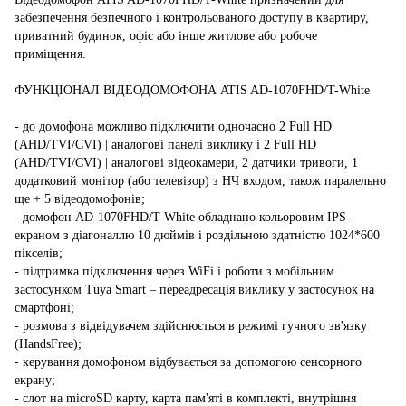
забезпечення безпечного і контрольованого доступу в квартиру,
приватний будинок, офіс або інше житлове або робоче
приміщення.
ФУНКЦІОНАЛ ВІДЕОДОМОФОНА ATIS AD-1070FHD/T-White
- до домофона можливо підключити одночасно 2 Full HD
(AHD/TVI/CVI) | аналогові панелі виклику і 2 Full HD
(AHD/TVI/CVI) | аналогові відеокамери, 2 датчики тривоги, 1
додатковий монітор (або телевізор) з НЧ входом, також паралельно
ще + 5 відеодомофонів;
- домофон AD-1070FHD/T-White обладнано кольоровим IPS-
екраном з діагоналлю 10 дюймів і роздільною здатністю 1024*600
пікселів;
- підтримка підключення через WiFi і роботи з мобільним
застосунком Tuya Smart – переадресація виклику у застосунок на
смартфоні;
- розмова з відвідувачем здійснюється в режимі гучного зв'язку
(HandsFree);
- керування домофоном відбувається за допомогою сенсорного
екрану;
- слот на microSD карту, карта пам'яті в комплекті, внутрішня