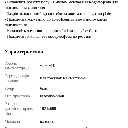
- Встановіть розетку поруч з місцем монтажу відеодомофона для
підключення живлення.
- Закріпіть настінний кронштейн за допомогою 4-х саморізів.
- Підключіть комутацію до домофона, згідно з інструкцією
підключення.
- Встановіть домофон в кронштейн і зафіксуйте його.
- Підключіть живлення відеодомофона до розетки.
Характеристики
Робоча
+5 ~ +50
температура, °C
Переадресація
в застосунок на смартфон
виклику
Колір
білий
Тип пристрою
відеодомофон
Роздільна
здатність екрану,
1024x600
пікселів
Матеріал
пластик