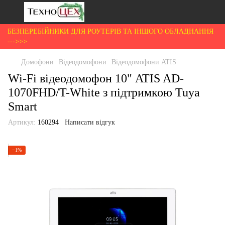
БЕЗПЕРЕБІЙНИКИ ДЛЯ РОУТЕРІВ ТА ІНШОГО ОБЛАДНАННЯ
--->>>
Домофони
Відеодомофони
Відеодомофони ATIS
Wi-Fi відеодомофон 10" ATIS AD-
1070FHD/T-White з підтримкою Tuya
Smart
Артикул:
160294
Написати відгук
−1%