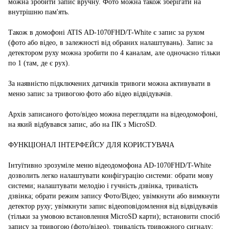
можна зробити запис вручну. Фото можна також зберігати на
внутрішню пам'ять.
Також в домофоні ATIS AD-1070FHD/T-White є запис за рухом
(фото або відео, в залежності від обраних налаштувань). Запис за
детектором руху можна зробити по 4 каналам, але одночасно тільки
по 1 (там, де є рух).
За наявністю підключених датчиків тривоги можна активувати в
меню запис за тривогою фото або відео відвідувачів.
Архів записаного фото/відео можна переглядати на відеодомофоні,
на який відбувався запис, або на ПК з MicroSD.
ФУНКЦІОНАЛ ІНТЕРФЕЙСУ ДЛЯ КОРИСТУВАЧА
Інтуїтивно зрозуміле меню відеодомофона AD-1070FHD/T-White
дозволить легко налаштувати конфігурацію системи: обрати мову
системи; налаштувати мелодію і гучність дзвінка, тривалість
дзвінка; обрати режим запису Фото/Відео; увімкнути або вимкнути
детектор руху; увімкнути запис відеоповідомлення від відвідувачів
(тільки за умовою встановлення MicroSD карти); встановити спосіб
запису за тривогою (фото/відео), тривалість тривожного сигналу;