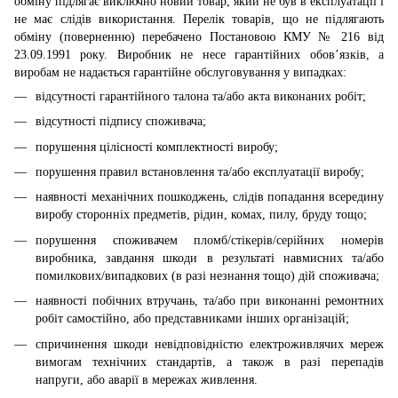
обміну підлягає виключно новий товар, який не був в експлуатації і
не має слідів використання. Перелік товарів, що не підлягають
обміну (поверненню) перебачено Постановою КМУ № 216 від
23.09.1991 року. Виробник не несе гарантійних обов’язків, а
виробам не надається гарантійне обслуговування у випадках:
відсутності гарантійного талона та/або акта виконаних робіт;
відсутності підпису споживача;
порушення цілісності комплектності виробу;
порушення правил встановлення та/або експлуатації виробу;
наявності механічних пошкоджень, слідів попадання всередину
виробу сторонніх предметів, рідин, комах, пилу, бруду тощо;
порушення споживачем пломб/стікерів/серійних номерів
виробника, завдання шкоди в результаті навмисних та/або
помилкових/випадкових (в разі незнання тощо) дій споживача;
наявності побічних втручань, та/або при виконанні ремонтних
робіт самостійно, або представниками інших організацій;
спричинення шкоди невідповідністю електроживлячих мереж
вимогам технічних стандартів, а також в разі перепадів
напруги, або аварії в мережах живлення.