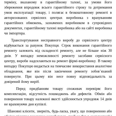
терміну, вказаному в гарантійному талоні, за умови його
збереження впродовж всього гарантійного строку та дотримання
умов експлуатації товару, і полягає в безкоштовному ремонті в
авторизованих сервісних центрах виробника з врахуванням
гарантійних обмежень, зазначених виробником в супровідних
документах, гарантійному талоні виробника або на сайті виробника
чи імпортера.
Транспортування несправного виробу до сервісного центру
відбувається за рахунок Покупця. Строк виконання гарантійного
ремонту залежить від складності ремонту, але не більше ніж 30
днів. У випадку неможливості ремонту засобами сервісного
центру, вироби надсилаються на ремонт фірмі-виробнику. В такому
випадку Покупцю видається на тимчасове використання аналогічне
обладнання, яке він після закінчення ремонту зобов’язаний
повернути. При цьому він несе повну відповідальність за
довірений йому виріб.
Перед придбанням товару споживач перевіряє його
комплектацію, відсутність пошкоджень або дефектів. Обмін або
повернення товару належної якості здійснюється упродовж 14 днів
не враховуючи дня купівлі.
Шановні клієнти, зверніть, будь-ласка, увагу, що поверненню або