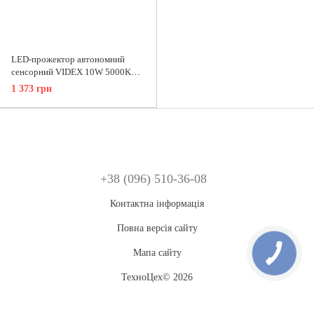
LED-прожектор автономний
сенсорний VIDEX 10W 5000K
3.2V 25742 (VL-FSO-205) з
1 373 грн
датчиком руху
+38 (096) 510-36-08
Контактна інформація
Повна версія сайту
Мапа сайту
ТехноЦех© 2026