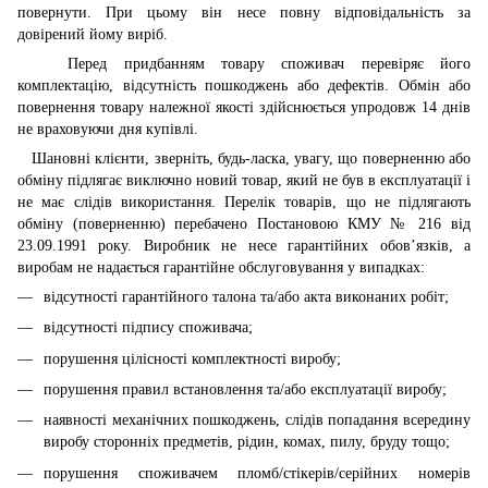
повернути. При цьому він несе повну відповідальність за
довірений йому виріб.
Перед придбанням товару споживач перевіряє його
комплектацію, відсутність пошкоджень або дефектів. Обмін або
повернення товару належної якості здійснюється упродовж 14 днів
не враховуючи дня купівлі.
Шановні клієнти, зверніть, будь-ласка, увагу, що поверненню або
обміну підлягає виключно новий товар, який не був в експлуатації і
не має слідів використання. Перелік товарів, що не підлягають
обміну (поверненню) перебачено Постановою КМУ № 216 від
23.09.1991 року. Виробник не несе гарантійних обов’язків, а
виробам не надається гарантійне обслуговування у випадках:
відсутності гарантійного талона та/або акта виконаних робіт;
відсутності підпису споживача;
порушення цілісності комплектності виробу;
порушення правил встановлення та/або експлуатації виробу;
наявності механічних пошкоджень, слідів попадання всередину
виробу сторонніх предметів, рідин, комах, пилу, бруду тощо;
порушення споживачем пломб/стікерів/серійних номерів