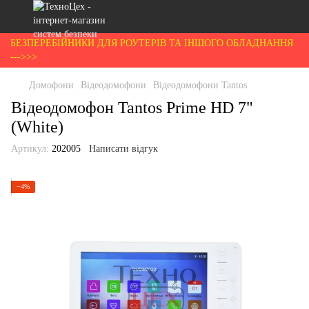
БЕЗПЕРЕБІЙНИКИ ДЛЯ РОУТЕРІВ ТА ІНШОГО ОБЛАДНАННЯ
--->>>
Домофони
Відеодомофони
Відеодомофони Tantos
Відеодомофон Tantos Prime HD 7"
(White)
Артикул:
202005
Написати відгук
−4%