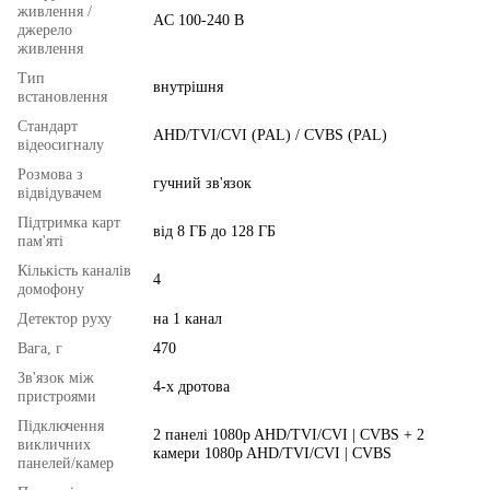
живлення /
AC 100-240 В
джерело
живлення
Тип
внутрішня
встановлення
Стандарт
AHD/TVI/CVI (PAL) / CVBS (PAL)
відеосигналу
Розмова з
гучний зв'язок
відвідувачем
Підтримка карт
від 8 ГБ до 128 ГБ
пам'яті
Кількість каналів
4
домофону
Детектор руху
на 1 канал
Вага, г
470
Зв'язок між
4-х дротова
пристроями
Підключення
2 панелі 1080p AHD/TVI/CVI | CVBS + 2
викличних
камери 1080p AHD/TVI/CVI | CVBS
панелей/камер