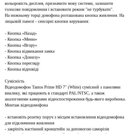
кольоровість дисплея, призначити мову системи, залишити
голосове повідомлення і встановити режим "не турбувати".
На нижньому торці домофона розташована кнопка живлення. На
лицьовій панелі - сенсорні кнопки керування:
- Кнопка «Назад»
- Кнопка «Меню»
- Кнопка «Вгору»
- Кнопка відмикання замка
- Кнопка «Донизу»
- Кнопка перегляду
- Кнопка відповіді
Сумісність
Відеодомофон Tantos Prime HD 7" (White) сумісний з панелями
виклику, які працюють в стандарті PAL/NTSC, а також
аналоговими камерами відеоспостереження будь-якого виробника.
Монтаж відеодомофона
- встановіть розетку поруч з місцем встановлення відеодомофона
для підключення живлення
- закріпіть настінний кронштейн за допомогою саморізів