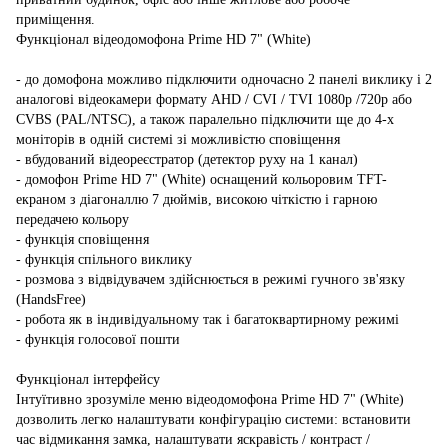
приміщення.
Функціонал відеодомофона Prime HD 7" (White)
- до домофона можливо підключити одночасно 2 панелі виклику і 2
аналогові відеокамери формату AHD / CVI / TVI 1080p /720p або
CVBS (PAL/NTSC), а також паралельно підключити ще до 4-х
моніторів в одній системі зі можливістю сповіщення
- вбудований відеореєстратор (детектор руху на 1 канал)
- домофон Prime HD 7" (White) оснащений кольоровим TFT-
екраном з діагоналлю 7 дюймів, високою чіткістю і гарною
передачею кольору
- функція сповіщення
- функція спільного виклику
- розмова з відвідувачем здійснюється в режимі гучного зв'язку
(HandsFree)
- робота як в індивідуальному так і багатоквартирному режимі
- функція голосової пошти
Функціонал інтерфейсу
Інтуїтивно зрозуміле меню відеодомофона Prime HD 7" (White)
дозволить легко налаштувати конфігурацію системи: встановити
час відмикання замка, налаштувати яскравість / контраст /