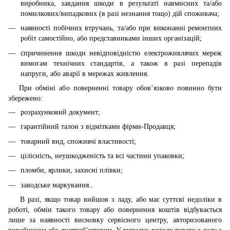
виробника, завдання шкоди в результаті навмисних та/або
помилкових/випадкових (в разі незнання тощо) дій споживача;
наявності побічних втручань, та/або при виконанні ремонтних
робіт самостійно, або представниками інших організацій;
спричинення шкоди невідповідністю електроживлячих мереж
вимогам технічних стандартів, а також в разі перепадів
напруги, або аварії в мережах живлення.
При обміні або поверненні товару обов’язково повинно бути
збережено:
розрахунковий документ;
гарантійний талон з відмітками фірми-Продавця;
товарний вид, споживчі властивості;
цілісність, неушкодженість та всі частини упаковки;
пломби, ярлики, захисні плівки;
заводське маркування..
В разі, якщо товар вийшов з ладу, або має суттєві недоліки в
роботі, обмін такого товару або повернення коштів відбувається
лише за наявності висновку сервісного центру, авторизованого