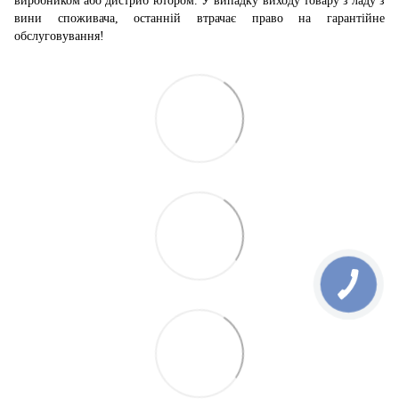
виробником або дистриб’ютором. У випадку виходу товару з ладу з
вини споживача, останній втрачає право на гарантійне
обслуговування!