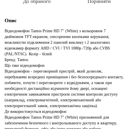
До обраного
Порівняти
Опис
Відеодомофон Tantos Prime HD 7" (White) з кольоровим 7
дюймовим TFT-екраном, сенсорними кнопками керування,
можливістю підключення 2 панелей виклику і 2 аналогових
відеокамер формату AHD / CVI / TVI 1080p /720p або CVBS
(PAL/NTSC). Колір - білий.
Бренд: Tantos.
Що таке відеодомофон
Відеодомофон - переговорний пристрій, який дозволяє,
перебуваючи всередині приміщення і без безпосереднього контакту,
побачити, почути і переговорити з відвідувачем, а також при
необхідності дистанційно відчинити йому двері, оснащені
електричним замикаючим пристроєм системи контролю доступу
(наприклад, електромагнітний, електромеханічний або
електроригельний замок, електромеханічна защіпка).
Де використовується відеодомофон
Відеодомофон Tantos Prime HD 7" (White) призначений для
забезпечення безпечного і контрольованого доступу в квартиру,
приватний будинок, офіс або інше житлове або робоче