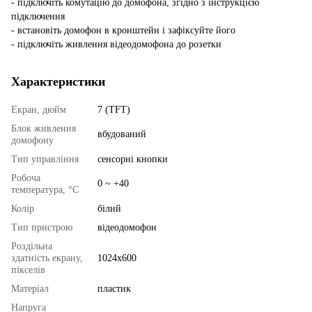
- підключіть комутацію до домофона, згідно з інструкцією
підключення
- встановіть домофон в кронштейн і зафіксуйте його
- підключіть живлення відеодомофона до розетки
Характеристики
Екран, дюйм
7 (TFT)
Блок живлення
вбудований
домофону
Тип управління
сенсорні кнопки
Робоча
0 ~ +40
температура, °C
Колір
білий
Тип пристрою
відеодомофон
Роздільна
здатність екрану,
1024x600
пікселів
Матеріал
пластик
Напруга