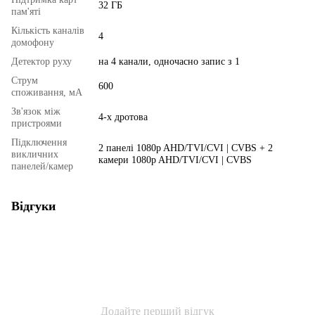
32 ГБ
пам'яті
Кількість каналів
4
домофону
Детектор руху
на 4 канали, одночасно запис з 1
Струм
600
споживання, мА
Зв'язок між
4-х дротова
пристроями
Підключення
2 панелі 1080p AHD/TVI/CVI | CVBS + 2
викличних
камери 1080p AHD/TVI/CVI | CVBS
панелей/камер
Відгуки
Додайте перший відгук