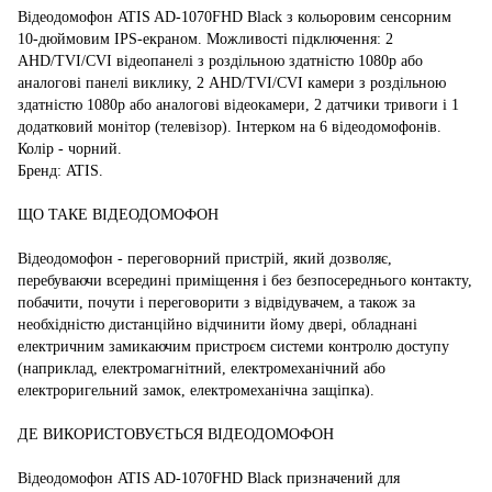
Відеодомофон ATIS AD-1070FHD Black з кольоровим сенсорним
10-дюймовим IPS-екраном. Можливості підключення: 2
AHD/TVI/CVI відеопанелі з роздільною здатністю 1080p або
аналогові панелі виклику, 2 AHD/TVI/CVI камери з роздільною
здатністю 1080p або аналогові відеокамери, 2 датчики тривоги і 1
додатковий монітор (телевізор). Інтерком на 6 відеодомофонів.
Колір - чорний.
Бренд: ATIS.
ЩО ТАКЕ ВІДЕОДОМОФОН
Відеодомофон - переговорний пристрій, який дозволяє,
перебуваючи всередині приміщення і без безпосереднього контакту,
побачити, почути і переговорити з відвідувачем, а також за
необхідністю дистанційно відчинити йому двері, обладнані
електричним замикаючим пристроєм системи контролю доступу
(наприклад, електромагнітний, електромеханічний або
електроригельний замок, електромеханічна защіпка).
ДЕ ВИКОРИСТОВУЄТЬСЯ ВІДЕОДОМОФОН
Відеодомофон ATIS AD-1070FHD Black призначений для