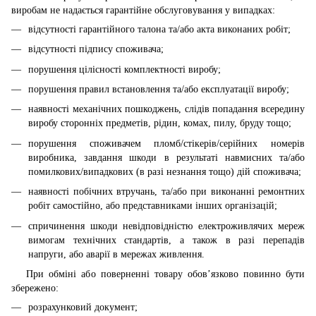
виробам не надається гарантійне обслуговування у випадках:
відсутності гарантійного талона та/або акта виконаних робіт;
відсутності підпису споживача;
порушення цілісності комплектності виробу;
порушення правил встановлення та/або експлуатації виробу;
наявності механічних пошкоджень, слідів попадання всередину
виробу сторонніх предметів, рідин, комах, пилу, бруду тощо;
порушення споживачем пломб/стікерів/серійних номерів
виробника, завдання шкоди в результаті навмисних та/або
помилкових/випадкових (в разі незнання тощо) дій споживача;
наявності побічних втручань, та/або при виконанні ремонтних
робіт самостійно, або представниками інших організацій;
спричинення шкоди невідповідністю електроживлячих мереж
вимогам технічних стандартів, а також в разі перепадів
напруги, або аварії в мережах живлення.
При обміні або поверненні товару обов’язково повинно бути
збережено:
розрахунковий документ;