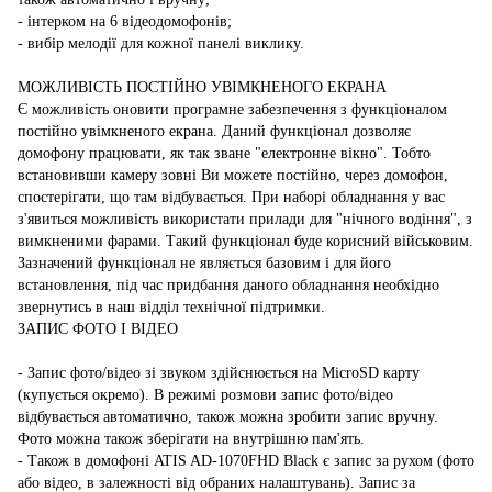
- інтерком на 6 відеодомофонів;
- вибір мелодії для кожної панелі виклику.
МОЖЛИВІСТЬ ПОСТІЙНО УВІМКНЕНОГО ЕКРАНА
Є можливість оновити програмне забезпечення з функціоналом
постійно увімкненого екрана. Даний функціонал дозволяє
домофону працювати, як так зване "електронне вікно". Тобто
встановивши камеру зовні Ви можете постійно, через домофон,
спостерігати, що там відбувається. При наборі обладнання у вас
з'явиться можливість використати прилади для "нічного водіння", з
вимкненими фарами. Такий функціонал буде корисний військовим.
Зазначений функціонал не являється базовим і для його
встановлення, під час придбання даного обладнання необхідно
звернутись в наш відділ технічної підтримки.
ЗАПИС ФОТО І ВІДЕО
- Запис фото/відео зі звуком здійснюється на MicroSD карту
(купується окремо). В режимі розмови запис фото/відео
відбувається автоматично, також можна зробити запис вручну.
Фото можна також зберігати на внутрішню пам'ять.
- Також в домофоні ATIS AD-1070FHD Black є запис за рухом (фото
або відео, в залежності від обраних налаштувань). Запис за