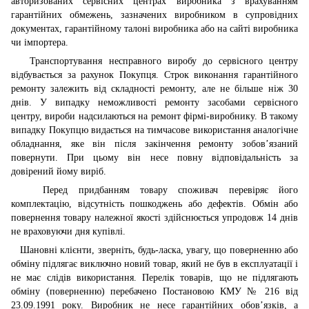
авторизованих сервісних центрах виробника з врахуванням
гарантійних обмежень, зазначених виробником в супровідних
документах, гарантійному талоні виробника або на сайті виробника
чи імпортера.
Транспортування несправного виробу до сервісного центру
відбувається за рахунок Покупця. Строк виконання гарантійного
ремонту залежить від складності ремонту, але не більше ніж 30
днів. У випадку неможливості ремонту засобами сервісного
центру, вироби надсилаються на ремонт фірмі-виробнику. В такому
випадку Покупцю видається на тимчасове використання аналогічне
обладнання, яке він після закінчення ремонту зобов’язаний
повернути. При цьому він несе повну відповідальність за
довірений йому виріб.
Перед придбанням товару споживач перевіряє його
комплектацію, відсутність пошкоджень або дефектів. Обмін або
повернення товару належної якості здійснюється упродовж 14 днів
не враховуючи дня купівлі.
Шановні клієнти, зверніть, будь-ласка, увагу, що поверненню або
обміну підлягає виключно новий товар, який не був в експлуатації і
не має слідів використання. Перелік товарів, що не підлягають
обміну (поверненню) перебачено Постановою КМУ № 216 від
23.09.1991 року. Виробник не несе гарантійних обов’язків, а