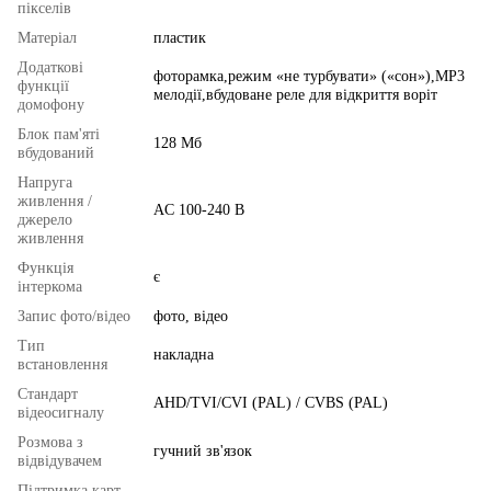
пікселів
Матеріал
пластик
Додаткові
фоторамка,режим «не турбувати» («сон»),MP3
функції
мелодії,вбудоване реле для відкриття воріт
домофону
Блок пам'яті
128 Мб
вбудований
Напруга
живлення /
AC 100-240 В
джерело
живлення
Функція
є
інтеркома
Запис фото/відео
фото, відео
Тип
накладна
встановлення
Стандарт
AHD/TVI/CVI (PAL) / CVBS (PAL)
відеосигналу
Розмова з
гучний зв'язок
відвідувачем
Підтримка карт