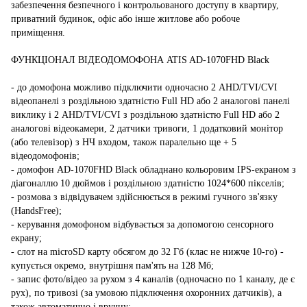
забезпечення безпечного і контрольованого доступу в квартиру,
приватний будинок, офіс або інше житлове або робоче
приміщення.
ФУНКЦІОНАЛ ВІДЕОДОМОФОНА ATIS AD-1070FHD Black
- до домофона можливо підключити одночасно 2 AHD/TVI/CVI
відеопанелі з роздільною здатністю Full HD або 2 аналогові панелі
виклику і 2 AHD/TVI/CVI з роздільною здатністю Full HD або 2
аналогові відеокамери, 2 датчики тривоги, 1 додатковий монітор
(або телевізор) з НЧ входом, також паралельно ще + 5
відеодомофонів;
- домофон AD-1070FHD Black обладнано кольоровим IPS-екраном з
діагоналлю 10 дюймов і роздільною здатністю 1024*600 пікселів;
- розмова з відвідувачем здійснюється в режимі гучного зв'язку
(HandsFree);
- керування домофоном відбувається за допомогою сенсорного
екрану;
- слот на microSD карту обсягом до 32 Гб (клас не нижче 10-го) -
купується окремо, внутрішня пам'ять на 128 Мб;
- запис фото/відео за рухом з 4 каналів (одночасно по 1 каналу, де є
рух), по тривозі (за умовою підключення охоронних датчиків), а
також автоматично і вручну;