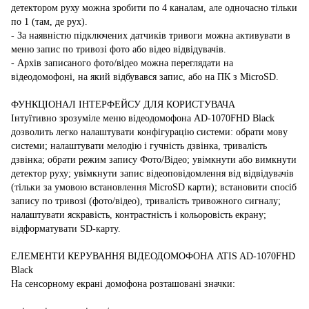
детектором руху можна зробити по 4 каналам, але одночасно тільки
по 1 (там, де рух).
- За наявністю підключених датчиків тривоги можна активувати в
меню запис по тривозі фото або відео відвідувачів.
- Архів записаного фото/відео можна переглядати на
відеодомофоні, на який відбувався запис, або на ПК з MicroSD.
ФУНКЦІОНАЛ ІНТЕРФЕЙСУ ДЛЯ КОРИСТУВАЧА
Інтуїтивно зрозуміле меню відеодомофона AD-1070FHD Black
дозволить легко налаштувати конфігурацію системи: обрати мову
системи; налаштувати мелодію і гучність дзвінка, тривалість
дзвінка; обрати режим запису Фото/Відео; увімкнути або вимкнути
детектор руху; увімкнути запис відеоповідомлення від відвідувачів
(тільки за умовою встановлення MicroSD карти); встановити спосіб
запису по тривозі (фото/відео), тривалість тривожного сигналу;
налаштувати яскравість, контрастність і кольоровість екрану;
відформатувати SD-карту.
ЕЛЕМЕНТИ КЕРУВАННЯ ВІДЕОДОМОФОНА ATIS AD-1070FHD
Black
На сенсорному екрані домофона розташовані значки: