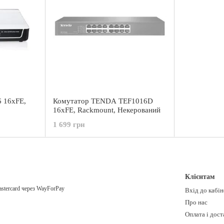
 16xFE,
Комутатор TENDA TEF1016D
16xFE, Rackmount, Некерований
1 699 грн
Клієнтам
Вхід до кабі
Про нас
Оплата і дост