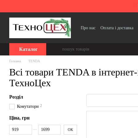
Перейти до основного контенту
Про нас
Оплата і доставка
Політика конфіденційності
Каталог
Головна
TENDA
Всі товари TENDA в інтернет-
ТехноЦех
Розділ
2
Комутатори
Ціна, грн
Від Ціна, грн
До Ціна, грн
ОК