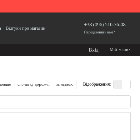
>
+38 (096) 510-36-08
а
Відгуки про магазин
Передзвонити вам?
Вхід
Мій кошик
ешевше
спочатку дорожчі
за назвою
Відображення: