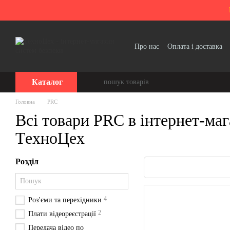
Перейти до основного контенту
Про нас
Оплата і доставка
Політика конфіденційності
Каталог
Головна
PRC
Всі товари PRC в інтернет-маг
ТехноЦех
Розділ
4
Роз'єми та перехідники
2
Плати відеореєстрації
Передача відео по