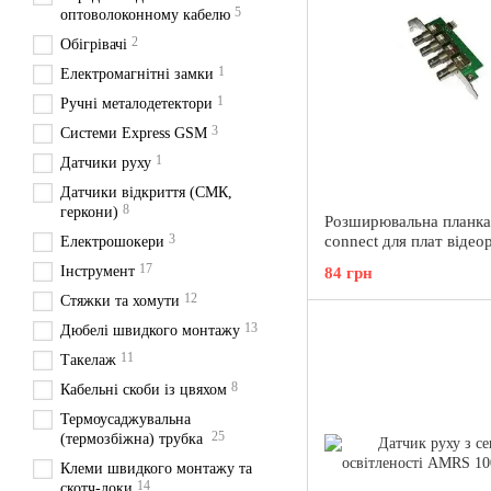
5
оптоволоконному кабелю
2
Обігрівачі
1
Електромагнітні замки
1
Ручні металодетектори
3
Системи Express GSM
1
Датчики руху
Датчики відкриття (СМК,
8
геркони)
Розширювальна планк
3
connect для плат відео
Електрошокери
17
Інструмент
84 грн
12
Стяжки та хомути
13
Дюбелі швидкого монтажу
11
Такелаж
8
Кабельні скоби із цвяхом
Термоусаджувальна
25
(термозбіжна) трубка
Клеми швидкого монтажу та
14
скотч-локи