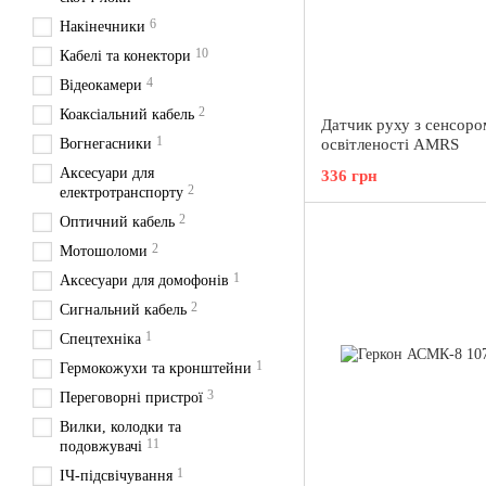
6
Накінечники
10
Кабелі та конектори
4
Відеокамери
2
Коаксіальний кабель
Датчик руху з сенсоро
1
Вогнегасники
освітленості AMRS
Аксесуари для
336 грн
2
електротранспорту
2
Оптичний кабель
2
Мотошоломи
1
Аксесуари для домофонів
2
Сигнальний кабель
1
Спецтехніка
1
Гермокожухи та кронштейни
3
Переговорні пристрої
Вилки, колодки та
11
подовжувачі
1
ІЧ-підсвічування