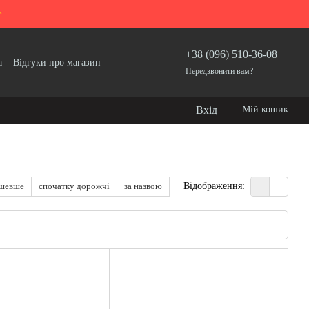
>
+38 (096) 510-36-08
а
Відгуки про магазин
Передзвонити вам?
Вхід
Мій кошик
ешевше
спочатку дорожчі
за назвою
Відображення: