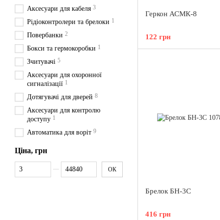
3
Аксесуари для кабеля
Геркон АСМК-8
1
Рідіоконтролери та брелоки
2
Повербанки
122 грн
1
Бокси та гермокоробки
5
Зчитувачі
Аксесуари для охоронної
1
сигналізації
8
Дотягувачі для дверей
Аксесуари для контролю
1
доступу
9
Автоматика для воріт
Ціна, грн
Від Ціна, грн
До Ціна, грн
ОК
Брелок БН-3С
416 грн