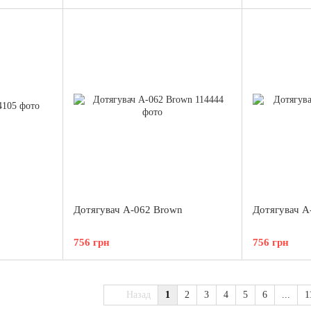
Дотягувач A-062 Brown
Дотягувач A-
756 грн
756 грн
Назад
1
2
3
4
5
6
...
1