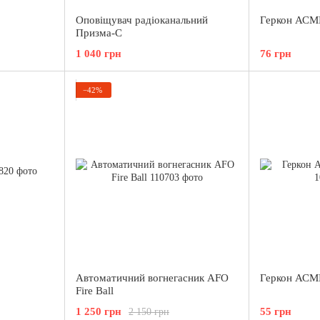
Оповіщувач радіоканальний
Геркон АСМК
Призма-С
1 040 грн
76 грн
−42%
Автоматичний вогнегасник AFO
Геркон АСМК
Fire Ball
1 250 грн
55 грн
2 150 грн