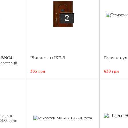
а BNC4-
ІЧ-пластина ІКП-3
Гермокожух
реєстрації
365 грн
630 грн