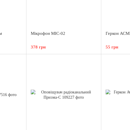
м
Мікрофон MIC-02
Геркон АСМК
378 грн
55 грн