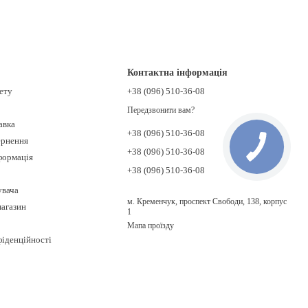
Контактна інформація
нету
+38 (096) 510-36-08
Передзвонити вам?
авка
+38 (096) 510-36-08
ернення
+38 (096) 510-36-08
формація
+38 (096) 510-36-08
увача
м. Кременчук, проспект Свободи, 138, корпус
магазин
1
Мапа проїзду
фіденційності