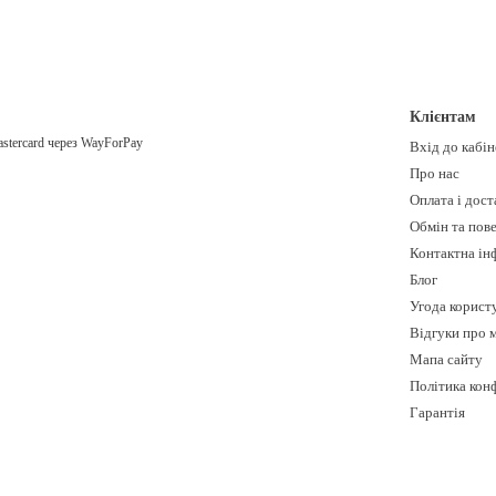
Клієнтам
Вхід до кабі
Про нас
Оплата і дост
Обмін та пов
Контактна ін
Блог
Угода корист
Відгуки про 
Мапа сайту
Політика кон
Гарантія