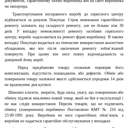
документах, гарантійному талоні виробника або на сайті виробника
чи імпортера.
Транспортування несправного виробу до сервісного центру
відбувається за рахунок Покупця. Строк виконання гарантійного
ремонту залежить від складності ремонту, але не більше ніж 30
днів. У випадку неможливості ремонту засобами сервісного
центру, вироби надсилаються на ремонт фірмі-виробнику. В такому
випадку Покупцю видається на тимчасове використання аналогічне
обладнання, яке він після закінчення ремонту зобов’язаний
повернути. При цьому він несе повну відповідальність за
довірений йому виріб.
Перед придбанням товару споживач перевіряє його
комплектацію, відсутність пошкоджень або дефектів. Обмін або
повернення товару належної якості здійснюється упродовж 14 днів
не враховуючи дня купівлі.
Шановні клієнти, зверніть, будь-ласка, увагу, що поверненню або
обміну підлягає виключно новий товар, який не був в експлуатації і
не має слідів використання. Перелік товарів, що не підлягають
обміну (поверненню) перебачено Постановою КМУ № 216 від
23.09.1991 року. Виробник не несе гарантійних обов’язків, а
виробам не надається гарантійне обслуговування у випадках: