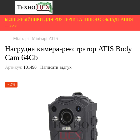
БЕЗПЕРЕБІЙНИКИ ДЛЯ РОУТЕРІВ ТА ІНШОГО ОБЛАДНАННЯ
--->>>
Мілітарі
Мілітарі ATIS
Нагрудна камера-реєстратор ATIS Body
Cam 64Gb
Артикул:
101498
Написати відгук
−17%