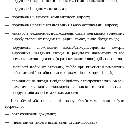
відсутності гарантійного талона та/або акта виконаних робіт;
відсутності підпису споживача;
порушення цілісності комплектності виробу;
порушення правил встановлення та/або експлуатації виробу;
наявності механічних пошкоджень, слідів попадання всередину
виробу сторонніх предметів, рідин, комах, пилу, бруду тощо;
порушення споживачем пломб/стікерів/серійних номерів
виробника, завдання шкоди в результаті навмисних та/або
помилкових/випадкових (в разі незнання тощо) дій споживача;
наявності побічних втручань, та/або при виконанні ремонтних
робіт самостійно, або представниками інших організацій;
спричинення шкоди невідповідністю електроживлячих мереж
вимогам технічних стандартів, а також в разі перепадів
напруги, або аварії в мережах живлення.
При обміні або поверненні товару обов’язково повинно бути
збережено:
розрахунковий документ;
гарантійний талон з відмітками фірми-Продавця;