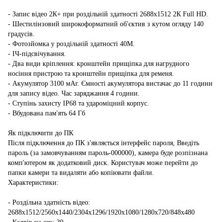
- Запис відео 2К+ при роздільній здатності 2688х1512 2К Full HD.
- Шестилінзовий широкоформатний об'єктив з кутом огляду 140
градусів.
- Фотозйомка у роздільній здатності 40М.
- ІЧ-підсвічування.
- Два види кріплення: кронштейн прищіпка для нагрудного
носіння пристрою та кронштейн прищіпка для ременя.
- Акумулятор 3100 мАг. Ємності акумулятора вистачає до 11 години
для запису відео. Час заряджання 4 години.
- Ступінь захисту IP68 та удароміцний корпус.
- Вбудована пам'ять 64 Гб
Як підключити до ПК
Після підключення до ПК з'являється інтерфейс пароля, Введіть
пароль (за замовчуванням пароль-000000), камера буде розпізнана
комп'ютером як додатковий диск. Користувач може перейти до
папки камери та видаляти або копіювати файли.
Характеристики:
- Роздільна здатність відео:
2688х1512/2560х1440/2304х1296/1920х1080/1280х720/848х480