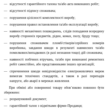
відсутності гарантійного талона та/або акта виконаних робіт;
відсутності підпису споживача;
порушення цілісності комплектності виробу;
порушення правил встановлення та/або експлуатації виробу;
наявності механічних пошкоджень, слідів попадання всередину
виробу сторонніх предметів, рідин, комах, пилу, бруду тощо;
порушення споживачем пломб/стікерів/серійних номерів
виробника, завдання шкоди в результаті навмисних та/або
помилкових/випадкових (в разі незнання тощо) дій споживача;
наявності побічних втручань, та/або при виконанні ремонтних
робіт самостійно, або представниками інших організацій;
спричинення шкоди невідповідністю електроживлячих мереж
вимогам технічних стандартів, а також в разі перепадів
напруги, або аварії в мережах живлення.
При обміні або поверненні товару обов’язково повинно бути
збережено:
розрахунковий документ;
гарантійний талон з відмітками фірми-Продавця;