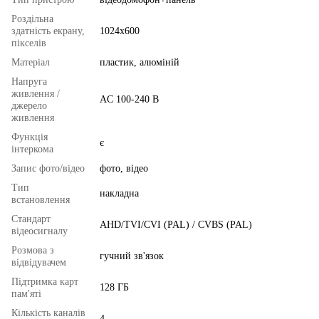
Роздільна
здатність екрану,
1024x600
пікселів
Матеріал
пластик, алюміній
Напруга
живлення /
AC 100-240 В
джерело
живлення
Функція
є
інтеркома
Запис фото/відео
фото, відео
Тип
накладна
встановлення
Стандарт
AHD/TVI/CVI (PAL) / CVBS (PAL)
відеосигналу
Розмова з
гучний зв'язок
відвідувачем
Підтримка карт
128 ГБ
пам'яті
Кількість каналів
4