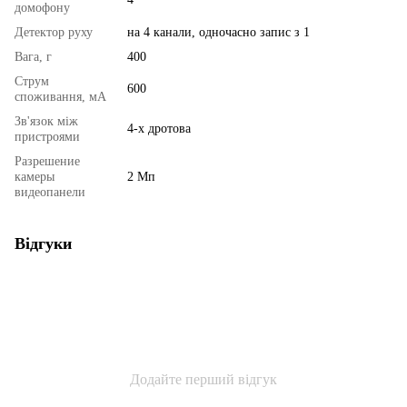
домофону
Детектор руху
на 4 канали, одночасно запис з 1
Вага, г
400
Струм
600
споживання, мА
Зв'язок між
4-х дротова
пристроями
Разрешение
камеры
2 Мп
видеопанели
Відгуки
Додайте перший відгук