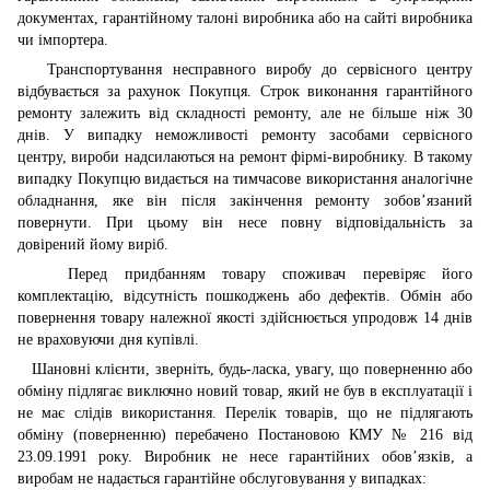
документах, гарантійному талоні виробника або на сайті виробника
чи імпортера.
Транспортування несправного виробу до сервісного центру
відбувається за рахунок Покупця. Строк виконання гарантійного
ремонту залежить від складності ремонту, але не більше ніж 30
днів. У випадку неможливості ремонту засобами сервісного
центру, вироби надсилаються на ремонт фірмі-виробнику. В такому
випадку Покупцю видається на тимчасове використання аналогічне
обладнання, яке він після закінчення ремонту зобов’язаний
повернути. При цьому він несе повну відповідальність за
довірений йому виріб.
Перед придбанням товару споживач перевіряє його
комплектацію, відсутність пошкоджень або дефектів. Обмін або
повернення товару належної якості здійснюється упродовж 14 днів
не враховуючи дня купівлі.
Шановні клієнти, зверніть, будь-ласка, увагу, що поверненню або
обміну підлягає виключно новий товар, який не був в експлуатації і
не має слідів використання. Перелік товарів, що не підлягають
обміну (поверненню) перебачено Постановою КМУ № 216 від
23.09.1991 року. Виробник не несе гарантійних обов’язків, а
виробам не надається гарантійне обслуговування у випадках: