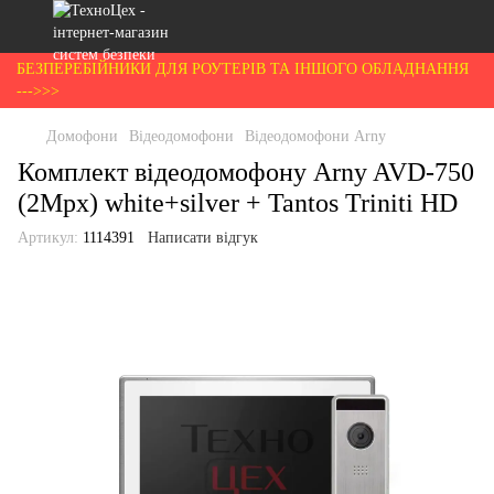
БЕЗПЕРЕБІЙНИКИ ДЛЯ РОУТЕРІВ ТА ІНШОГО ОБЛАДНАННЯ
--->>>
Домофони
Відеодомофони
Відеодомофони Arny
Комплект відеодомофону Arny AVD-750
(2Mpx) white+silver + Tantos Triniti HD
Артикул:
1114391
Написати відгук