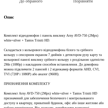
До обраного
Порівняти
Опис
Комплект відеодомофон і панель виклику Arny AVD-750 (2Mpx)
white+silver + Tantos Triniti HD.
Складається з кольорового відеодомофона білого та срібного
кольору з сенсорним екраном 7 дюймів з детектором руху карту та
кольорової панелі виклику срібного кольору з роздільною здатністю
2Мп (1080p) з накладним способом встановлення. До домофона
можна підключити 2 панелей і 2 відеокамер форматів AHD, CVI,
TVI (720P і 1080P) або аналог (960H).
ПРИЗНАЧЕННЯ КОМПЛЕКТУ
Комплект Arny AVD-750 (2Mpx) white+silver + Tantos Triniti HD
призначений для забезпечення безпечного і контрольованого
доступу в квартиру, приватний будинок, офіс або інше житлове або
робоче приміщення. Він дозволяє, перебуваючи всередині