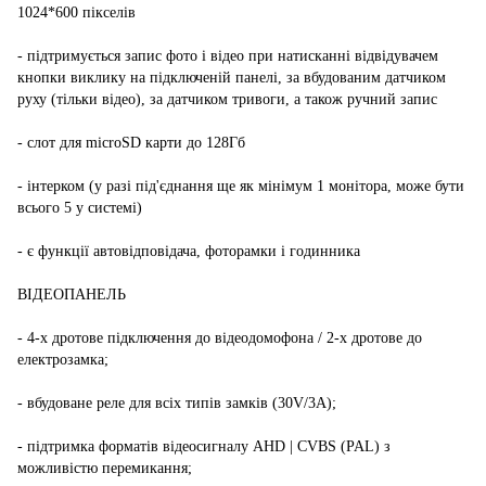
1024*600 пікселів
- підтримується запис фото і відео при натисканні відвідувачем
кнопки виклику на підключеній панелі, за вбудованим датчиком
руху (тільки відео), за датчиком тривоги, а також ручний запис
- слот для microSD карти до 128Гб
- інтерком (у разі під'єднання ще як мінімум 1 монітора, може бути
всього 5 у системі)
- є функції автовідповідача, фоторамки і годинника
ВІДЕОПАНЕЛЬ
- 4-х дротове підключення до відеодомофона / 2-х дротове до
електрозамка;
- вбудоване реле для всіх типів замків (30V/3A);
- підтримка форматів відеосигналу AHD | CVBS (PAL) з
можливістю перемикання;