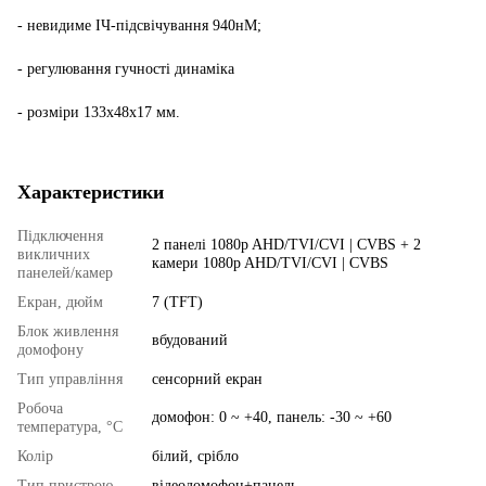
- невидиме ІЧ-підсвічування 940нМ;
- регулювання гучності динаміка
- розміри 133х48х17 мм.
Характеристики
Підключення
2 панелі 1080p AHD/TVI/CVI | CVBS + 2
викличних
камери 1080p AHD/TVI/CVI | CVBS
панелей/камер
Екран, дюйм
7 (TFT)
Блок живлення
вбудований
домофону
Тип управління
сенсорний екран
Робоча
домофон: 0 ~ +40, панель: -30 ~ +60
температура, °C
Колір
білий, срібло
Тип пристрою
відеодомофон+панель