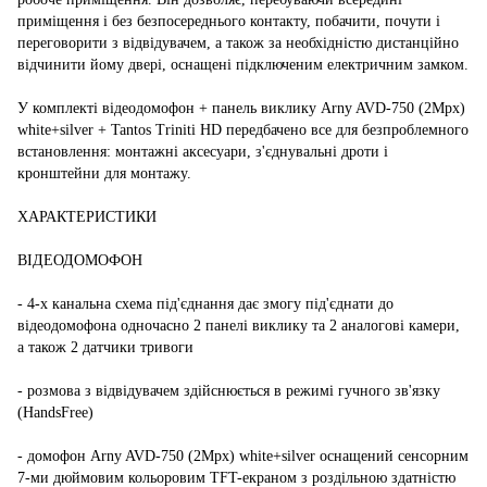
приміщення і без безпосереднього контакту, побачити, почути і
переговорити з відвідувачем, а також за необхідністю дистанційно
відчинити йому двері, оснащені підключеним електричним замком.
У комплекті відеодомофон + панель виклику Arny AVD-750 (2Mpx)
white+silver + Tantos Triniti HD передбачено все для безпроблемного
встановлення: монтажні аксесуари, з'єднувальні дроти і
кронштейни для монтажу.
ХАРАКТЕРИСТИКИ
ВІДЕОДОМОФОН
- 4-х канальна схема під'єднання дає змогу під'єднати до
відеодомофона одночасно 2 панелі виклику та 2 аналогові камери,
а також 2 датчики тривоги
- розмова з відвідувачем здійснюється в режимі гучного зв'язку
(HandsFree)
- домофон Arny AVD-750 (2Mpx) white+silver оснащений сенсорним
7-ми дюймовим кольоровим TFT-екраном з роздільною здатністю