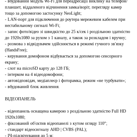
- вбудований модуль Wi-Fi для переадресації виклику на телефон/
планшет, віддаленого відчинення замка/воріт, перегляду камер
тощо за допомогою застосунку NeoLight;
- LAN-порт для підключення до роутера мережевим кабелем при
нестабильному сигналі Wi-Fi;
- запис фото/відео зі швидкістю до 25 к/сек і роздільною здатністю
до 1920х1080 за рухом з 1 каналу, а також за розкладом і вручну;
- розмова з відвідувачем здійснюється в режимі гучного зв'язку
(HandsFree);
- керування домофоном відбувається за допомогою сенсорного
екрану;
- слот на microSD карту до 128 ГБ;
- інтерком на 4 відеодомофони;
- автовідповідач, медіаплеєр і фоторамка, режим «не турбувати»;
- вбудований блок живлення.
ВІДЕОПАНЕЛЬ
- відеопанель оснащена камерою з роздільною здатністю Full HD
1920x1080;
- фіксований об'єктив відеопанелі з кутом огляду 110°;
- стандарт відеосигналу AHD | CVBS (PAL);
- ІЧ-підсвічування до 5 м;