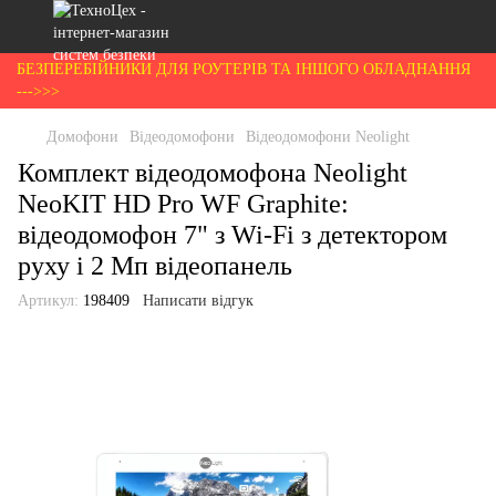
БЕЗПЕРЕБІЙНИКИ ДЛЯ РОУТЕРІВ ТА ІНШОГО ОБЛАДНАННЯ
--->>>
Домофони
Відеодомофони
Відеодомофони Neolight
Комплект відеодомофона Neolight
NeoKIT HD Pro WF Graphite:
відеодомофон 7" з Wi-Fi з детектором
руху і 2 Мп відеопанель
Артикул:
198409
Написати відгук