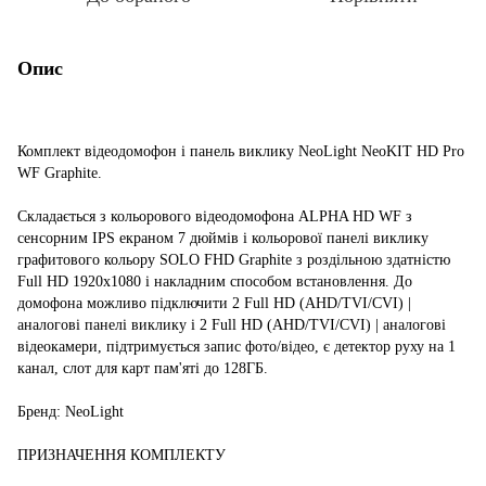
Опис
Комплект відеодомофон і панель виклику NeoLight NeoKIT HD Pro
WF Graphite.
Складається з кольорового відеодомофона ALPHA HD WF з
сенсорним IPS екраном 7 дюймів і кольорової панелі виклику
графитового кольору SOLO FHD Graphite з роздільною здатністю
Full HD 1920x1080 і накладним способом встановлення. До
домофона можливо підключити 2 Full HD (AHD/TVI/CVI) |
аналогові панелі виклику і 2 Full HD (AHD/TVI/CVI) | аналогові
відеокамери, підтримується запис фото/відео, є детектор руху на 1
канал, слот для карт пам'яті до 128ГБ.
Бренд: NeoLight
ПРИЗНАЧЕННЯ КОМПЛЕКТУ