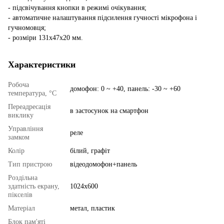
- підсвічування кнопки в режимі очікування;
- автоматичне налаштування підсилення гучності мікрофона і
гучномовця;
- розміри 131х47х20 мм.
Характеристики
Робоча
домофон: 0 ~ +40, панель: -30 ~ +60
температура, °C
Переадресація
в застосунок на смартфон
виклику
Управління
реле
замком
Колір
білий, графіт
Тип пристрою
відеодомофон+панель
Роздільна
здатність екрану,
1024x600
пікселів
Матеріал
метал, пластик
Блок пам'яті