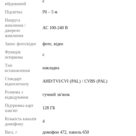
є
вбудований
Підсвітка
ІЧ – 5 м
Напруга
живлення /
AC 100-240 В
джерело
живлення
Запис фото/відео
фото, відео
Функція
є
інтеркома
Тип
накладна
встановлення
Стандарт
AHD/TVI/CVI (PAL) / CVBS (PAL)
відеосигналу
Розмова з
гучний зв'язок
відвідувачем
Підтримка карт
128 ГБ
пам'яті
Кількість каналів
4
домофону
Вага, г
домофон 472, панель 650