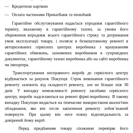
Кредитною карткою
Оплата частинами ПриватБанк та monobank
Гарантійне обслуговування надається упродовж гарантійного
терміну, вказаному в гарантійному талоні, за умови його
збереження впродовж всього гарантійного строку та дотримання
умов експлуатації товару, і полягає в безкоштовному ремонті в
авторизованих сервісних центрах виробника з врахуванням
гарантійних обмежень, зазначених виробником в супровідних
документах, гарантійному талоні виробника або на сайті виробника
чи імпортера.
Транспортування несправного виробу до сервісного центру
відбувається за рахунок Покупця. Строк виконання гарантійного
ремонту залежить від складності ремонту, але не більше ніж 30
днів. У випадку неможливості ремонту засобами сервісного
центру, вироби надсилаються на ремонт фірмі-виробнику. В такому
випадку Покупцю видається на тимчасове використання аналогічне
обладнання, яке він після закінчення ремонту зобов’язаний
повернути. При цьому він несе повну відповідальність за
довірений йому виріб.
Перед придбанням товару споживач перевіряє його