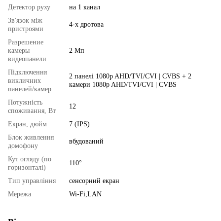
Детектор руху
на 1 канал
Зв'язок між
4-х дротова
пристроями
Разрешение
камеры
2 Мп
видеопанели
Підключення
2 панелі 1080p AHD/TVI/CVI | CVBS + 2
викличних
камери 1080p AHD/TVI/CVI | CVBS
панелей/камер
Потужність
12
споживання, Вт
Екран, дюйм
7 (IPS)
Блок живлення
вбудований
домофону
Кут огляду (по
110°
горизонталі)
Тип управління
сенсорний екран
Мережа
Wi-Fi,LAN