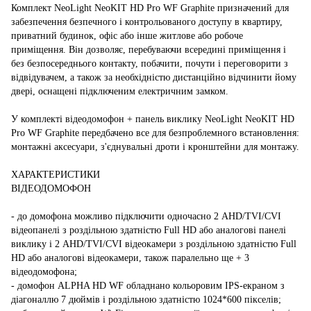
Комплект NeoLight NeoKIT HD Pro WF Graphite призначений для
забезпечення безпечного і контрольованого доступу в квартиру,
приватний будинок, офіс або інше житлове або робоче
приміщення. Він дозволяє, перебуваючи всередині приміщення і
без безпосереднього контакту, побачити, почути і переговорити з
відвідувачем, а також за необхідністю дистанційно відчинити йому
двері, оснащені підключеним електричним замком.
У комплекті відеодомофон + панель виклику NeoLight NeoKIT HD
Pro WF Graphite передбачено все для безпроблемного встановлення:
монтажні аксесуари, з'єднувальні дроти і кронштейни для монтажу.
ХАРАКТЕРИСТИКИ
ВІДЕОДОМОФОН
- до домофона можливо підключити одночасно 2 AHD/TVI/CVI
відеопанелі з роздільною здатністю Full HD або аналогові панелі
виклику і 2 AHD/TVI/CVI відеокамери з роздільною здатністю Full
HD або аналогові відеокамери, також паралельно ще + 3
відеодомофона;
- домофон ALPHA HD WF обладнано кольоровим IPS-екраном з
діагоналлю 7 дюймів і роздільною здатністю 1024*600 пікселів;