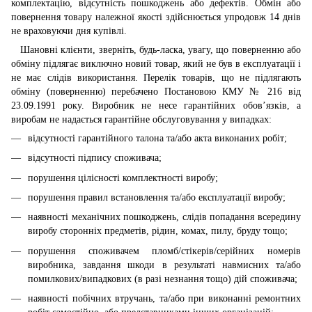
комплектацію, відсутність пошкоджень або дефектів. Обмін або
повернення товару належної якості здійснюється упродовж 14 днів
не враховуючи дня купівлі.
Шановні клієнти, зверніть, будь-ласка, увагу, що поверненню або
обміну підлягає виключно новий товар, який не був в експлуатації і
не має слідів використання. Перелік товарів, що не підлягають
обміну (поверненню) перебачено Постановою КМУ № 216 від
23.09.1991 року. Виробник не несе гарантійних обов’язків, а
виробам не надається гарантійне обслуговування у випадках:
відсутності гарантійного талона та/або акта виконаних робіт;
відсутності підпису споживача;
порушення цілісності комплектності виробу;
порушення правил встановлення та/або експлуатації виробу;
наявності механічних пошкоджень, слідів попадання всередину
виробу сторонніх предметів, рідин, комах, пилу, бруду тощо;
порушення споживачем пломб/стікерів/серійних номерів
виробника, завдання шкоди в результаті навмисних та/або
помилкових/випадкових (в разі незнання тощо) дій споживача;
наявності побічних втручань, та/або при виконанні ремонтних