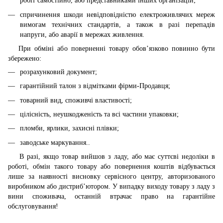
робіт самостійно, або представниками інших організацій;
спричинення шкоди невідповідністю електроживлячих мереж
вимогам технічних стандартів, а також в разі перепадів
напруги, або аварії в мережах живлення.
При обміні або поверненні товару обов’язково повинно бути
збережено:
розрахунковий документ;
гарантійний талон з відмітками фірми-Продавця;
товарний вид, споживчі властивості;
цілісність, неушкодженість та всі частини упаковки;
пломби, ярлики, захисні плівки;
заводське маркування..
В разі, якщо товар вийшов з ладу, або має суттєві недоліки в
роботі, обмін такого товару або повернення коштів відбувається
лише за наявності висновку сервісного центру, авторизованого
виробником або дистриб’ютором. У випадку виходу товару з ладу з
вини споживача, останній втрачає право на гарантійне
обслуговування!