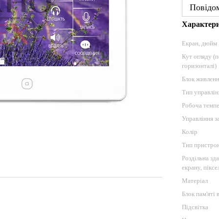
Повідом
Характер
Екран, дюйм
Кут огляду (
горизонталі)
Блок живлен
Тип управлін
Робоча темпе
Управління з
Колір
Тип пристро
Роздільна зд
екрану, піксе
Матеріал
Блок пам'яті
Підсвітка