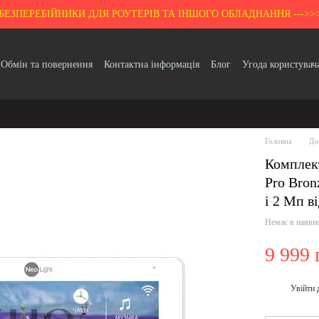
БЕЗПЕРЕБІЙНИКИ ДЛЯ РОУТЕРІВ ТА ІНШОГО ОБЛАДНАННЯ --->>
Обмін та повернення
Контактна інформація
Блог
Угода користувач
Гарантія
Головна
До
Комплек
Pro Bron
і 2 Мп в
Немає в наявн
9 999 
Увійти
%