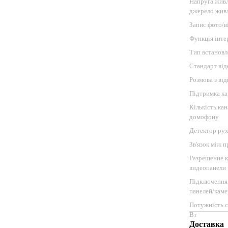
Напруга живл
джерело жив
Запис фото/в
Функція інте
Тип встанов
Стандарт від
Розмова з ві
Підтримка ка
Кількість кан
домофону
Детектор ру
Зв'язок між 
Разрешение 
видеопанели
Підключення
панелей/кам
Потужність 
Вт
Доставка