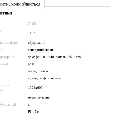
ити, коли з'явиться
истики
7 (IPS)
по
110°
ня домофону
вбудований
ня
сенсорний екран
ратура, °C
домофон: 0 ~ +40, панель: -30 ~ +60
амком
реле
білий, бронза
ю
відеодомофон+панель
атність
1024x600
лів
метал, пластик
 вбудований
є
ІЧ – 5 м