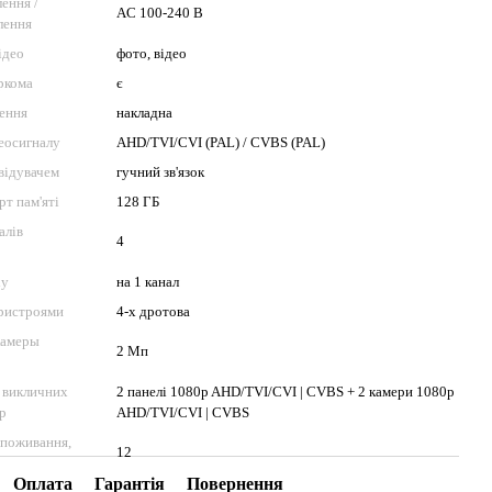
ення /
AC 100-240 В
лення
ідео
фото, відео
ркома
є
лення
накладна
еосигналу
AHD/TVI/CVI (PAL) / CVBS (PAL)
двідувачем
гучний зв'язок
рт пам'яті
128 ГБ
алів
4
ху
на 1 канал
пристроями
4-х дротова
камеры
2 Мп
 викличних
2 панелі 1080p AHD/TVI/CVI | CVBS + 2 камери 1080p
ер
AHD/TVI/CVI | CVBS
споживання,
12
Оплата
Гарантія
Повернення