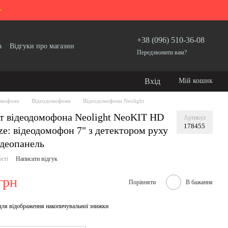
>
+38 (096) 510-36-08
а
Відгуки про магазин
Передзвонити вам?
Вхід
Мій кошик
мофони
Відеодомофони
Відеодомофони Neolight
т відеодомофона Neolight NeoKIT HD
Артикул
178455
ze: відеодомофон 7" з детектором руху
ідеопанель
ості
Написати відгук
грн
Порівняти
В бажання
для відображення накопичувальної знижки