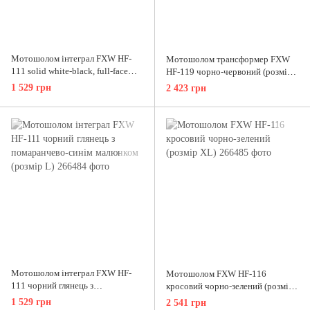
Мотошолом інтеграл FXW HF-
Мотошолом трансформер FXW
111 solid white-black, full-face
HF-119 чорно-червоний (розмір
біло-чорний
М)
1 529 грн
2 423 грн
Мотошолом інтеграл FXW HF-
Мотошолом FXW HF-116
111 чорний глянець з
кросовий чорно-зелений (розмір
помаранчево-синім малюнком
XL)
1 529 грн
2 541 грн