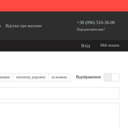
>
+38 (096) 510-36-08
а
Відгуки про магазин
Передзвонити вам?
Вхід
Мій кошик
ешевше
спочатку дорожчі
за назвою
Відображення: