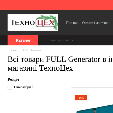
Перейти до основного контенту
Про нас
Оплата і доставка
Політика конфіденційності
Каталог
Головна
FULL Generator
Всі товари FULL Generator в і
магазині ТехноЦех
Розділ
1
Генератори
−16%