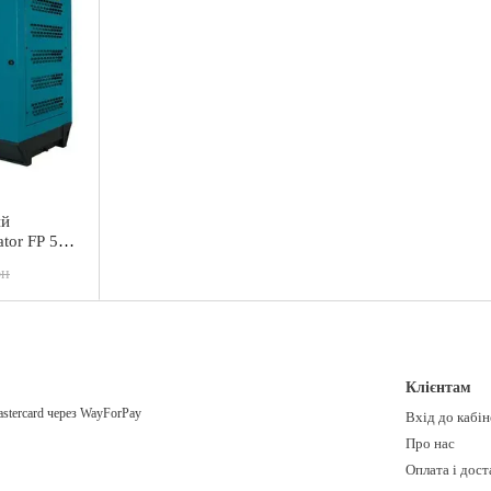
ий
tor FP 50
ть 40 кВт
рн
Клієнтам
Вхід до кабі
Про нас
Оплата і дост