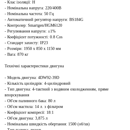
- Клас ізоляції: H
- Номінальна напруга: 220/400В
- Номінальна частота: 50 Гц
- Автоматичний регулятор напруги: BS184G
- Контролер: Smartgen/HGM6120
- Регулювання напруги: ±1%
- Коефіцієнт потужності: 0.8 Cos
- Стандарт захисту: IP23
- Розміри: 1950 x 850 x 1150 мм
- Вага: 870 кг
Технічні характеристики двигуна
- Модель двигуна: 4DW92-39D
- Кількість циліндрів: 4-циліндровий
- Тип двигуна: 4-тактний з водяним охолодженням, пряме
впорскування
- Об'єм паливного бака: 80 л
- Об'єм мастила: 14 л. з фільтром
- Коефіцієнт компресії: 18:1
- Об'єм двигуна: 3,875 л
- Номінальна швидкість обертання: 1500 (об/хв)
- Тип палива: дизель