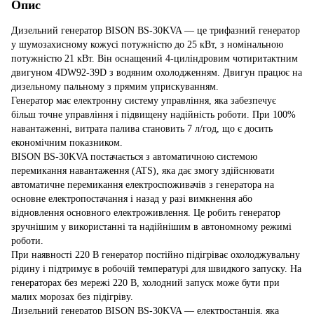
Опис
Дизельний генератор BISON BS-30KVA — це трифазний генератор
у шумозахисному кожусі потужністю до 25 кВт, з номінальною
потужністю 21 кВт. Він оснащений 4-циліндровим чотиритактним
двигуном 4DW92-39D з водяним охолодженням. Двигун працює на
дизельному пальному з прямим уприскуванням.
Генератор має електронну систему управління, яка забезпечує
більш точне управління і підвищену надійність роботи. При 100%
навантаженні, витрата палива становить 7 л/год, що є досить
економічним показником.
BISON BS-30KVA постачається з автоматичною системою
перемикання навантаження (ATS), яка дає змогу здійснювати
автоматичне перемикання електроспоживачів з генератора на
основне електропостачання і назад у разі вимкнення або
відновлення основного електроживлення. Це робить генератор
зручнішим у використанні та надійнішим в автономному режимі
роботи.
При наявності 220 В генератор постійно підігріває охолоджувальну
рідину і підтримує в робочій температурі для швидкого запуску. На
генераторах без мережі 220 В, холодний запуск може бути при
малих морозах без підігріву.
Дизельний генератор BISON BS-30KVA — електростанція, яка