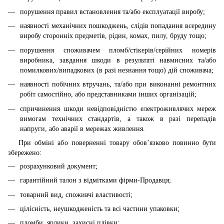
порушення правил встановлення та/або експлуатації виробу;
наявності механічних пошкоджень, слідів попадання всередину
виробу сторонніх предметів, рідин, комах, пилу, бруду тощо;
порушення споживачем пломб/стікерів/серійних номерів
виробника, завдання шкоди в результаті навмисних та/або
помилкових/випадкових (в разі незнання тощо) дій споживача;
наявності побічних втручань, та/або при виконанні ремонтних
робіт самостійно, або представниками інших організацій;
спричинення шкоди невідповідністю електроживлячих мереж
вимогам технічних стандартів, а також в разі перепадів
напруги, або аварії в мережах живлення.
При обміні або поверненні товару обов’язково повинно бути
збережено:
розрахунковий документ;
гарантійний талон з відмітками фірми-Продавця;
товарний вид, споживчі властивості;
цілісність, неушкодженість та всі частини упаковки;
пломби, ярлики, захисні плівки;