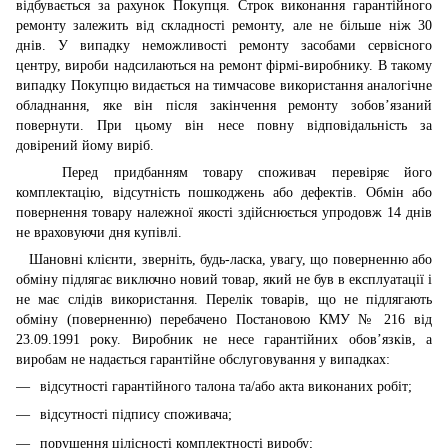
відбувається за рахунок Покупця. Строк виконання гарантійного
ремонту залежить від складності ремонту, але не більше ніж 30
днів. У випадку неможливості ремонту засобами сервісного
центру, вироби надсилаються на ремонт фірмі-виробнику. В такому
випадку Покупцю видається на тимчасове використання аналогічне
обладнання, яке він після закінчення ремонту зобов’язаний
повернути. При цьому він несе повну відповідальність за
довірений йому виріб.
Перед придбанням товару споживач перевіряє його
комплектацію, відсутність пошкоджень або дефектів. Обмін або
повернення товару належної якості здійснюється упродовж 14 днів
не враховуючи дня купівлі.
Шановні клієнти, зверніть, будь-ласка, увагу, що поверненню або
обміну підлягає виключно новий товар, який не був в експлуатації і
не має слідів використання. Перелік товарів, що не підлягають
обміну (поверненню) перебачено Постановою КМУ № 216 від
23.09.1991 року. Виробник не несе гарантійних обов’язків, а
виробам не надається гарантійне обслуговування у випадках:
відсутності гарантійного талона та/або акта виконаних робіт;
відсутності підпису споживача;
порушення цілісності комплектності виробу;