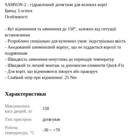
SAMSON-2 - гідравлічний дотягувач для великих воріт
Бренд: Locinox
Особливості
- Кут відчинення та зачинення до 150°, залежно від ситуації
встановлення
- Розроблено спеціально для вуличних умов: індустріальна якість
- Анодований алюмінієвий корпус, що не піддається корозії та
подряпинам
- Швидкість зачинення нечутлива до перепадів температур
- Швидкий та легкий монтаж за допомогою елементів Quick-Fix
- Для воріт, що відчиняются ліворуч або праворуч
- Слабкий опір при відчиненні: 25 Nm
Характеристики
Максимальна
150
вага дверей, кг
Тип пристрою
дотягувач
Робоча
-30 ~ +70
температура, °C