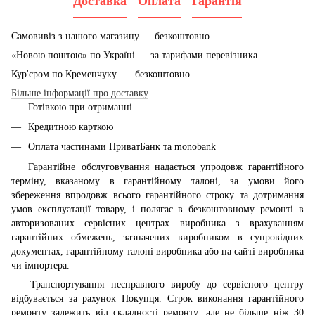
Доставка
Оплата
Гарантія
Самовивіз з нашого магазину — безкоштовно.
«Новою поштою» по Україні — за тарифами перевізника.
Кур'єром по Кременчуку — безкоштовно.
Більше інформації про доставку
Готівкою при отриманні
Кредитною карткою
Оплата частинами ПриватБанк та monobank
Гарантійне обслуговування надається упродовж гарантійного
терміну, вказаному в гарантійному талоні, за умови його
збереження впродовж всього гарантійного строку та дотримання
умов експлуатації товару, і полягає в безкоштовному ремонті в
авторизованих сервісних центрах виробника з врахуванням
гарантійних обмежень, зазначених виробником в супровідних
документах, гарантійному талоні виробника або на сайті виробника
чи імпортера.
Транспортування несправного виробу до сервісного центру
відбувається за рахунок Покупця. Строк виконання гарантійного
ремонту залежить від складності ремонту, але не більше ніж 30