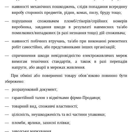
наявності механічних пошкоджень, слідів попадання всередину
виробу сторонніх предметів, рідин, комах, пилу, бруду тощо;
порушення споживачем пломб/стікерів/серійних номерів
виробника, завдання шкоди в результаті навмисних та/або
помилкових/випадкових (в разі незнання тощо) дій споживача;
наявності побічних втручань, та/або при виконанні ремонтних
робіт самостійно, або представниками інших організацій;
спричинення шкоди невідповідністю електроживлячих мереж
вимогам технічних стандартів, а також в разі перепадів
напруги, або аварії в мережах живлення.
При обміні або поверненні товару обов’язково повинно бути
збережено:
розрахунковий документ;
гарантійний талон з відмітками фірми-Продавця;
товарний вид, споживчі властивості;
цілісність, неушкодженість та всі частини упаковки;
пломби, ярлики, захисні плівки;
заводське маркування..