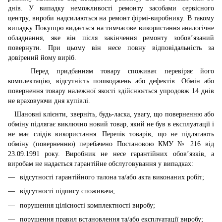
днів. У випадку неможливості ремонту засобами сервісного
центру, вироби надсилаються на ремонт фірмі-виробнику. В такому
випадку Покупцю видається на тимчасове використання аналогічне
обладнання, яке він після закінчення ремонту зобов’язаний
повернути. При цьому він несе повну відповідальність за
довірений йому виріб.
Перед придбанням товару споживач перевіряє його
комплектацію, відсутність пошкоджень або дефектів. Обмін або
повернення товару належної якості здійснюється упродовж 14 днів
не враховуючи дня купівлі.
Шановні клієнти, зверніть, будь-ласка, увагу, що поверненню або
обміну підлягає виключно новий товар, який не був в експлуатації і
не має слідів використання. Перелік товарів, що не підлягають
обміну (поверненню) перебачено Постановою КМУ № 216 від
23.09.1991 року. Виробник не несе гарантійних обов’язків, а
виробам не надається гарантійне обслуговування у випадках:
відсутності гарантійного талона та/або акта виконаних робіт;
відсутності підпису споживача;
порушення цілісності комплектності виробу;
порушення правил встановлення та/або експлуатації виробу;