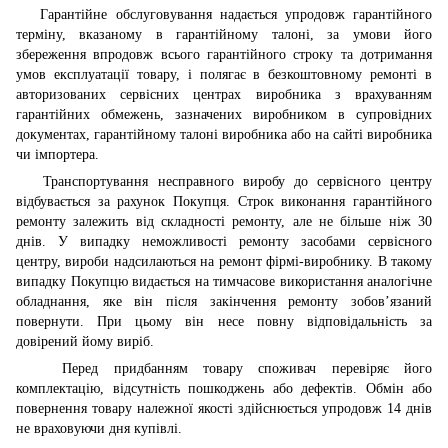
Гарантійне обслуговування надається упродовж гарантійного
терміну, вказаному в гарантійному талоні, за умови його
збереження впродовж всього гарантійного строку та дотримання
умов експлуатації товару, і полягає в безкоштовному ремонті в
авторизованих сервісних центрах виробника з врахуванням
гарантійних обмежень, зазначених виробником в супровідних
документах, гарантійному талоні виробника або на сайті виробника
чи імпортера.
Транспортування несправного виробу до сервісного центру
відбувається за рахунок Покупця. Строк виконання гарантійного
ремонту залежить від складності ремонту, але не більше ніж 30
днів. У випадку неможливості ремонту засобами сервісного
центру, вироби надсилаються на ремонт фірмі-виробнику. В такому
випадку Покупцю видається на тимчасове використання аналогічне
обладнання, яке він після закінчення ремонту зобов’язаний
повернути. При цьому він несе повну відповідальність за
довірений йому виріб.
Перед придбанням товару споживач перевіряє його
комплектацію, відсутність пошкоджень або дефектів. Обмін або
повернення товару належної якості здійснюється упродовж 14 днів
не враховуючи дня купівлі.