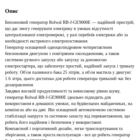
Опис
Бензиновий генератор Rolwal RB-J-GE9000E — надійний пристрій,
що дає змогу генерувати електрику в умовах відсутності
централізованої електромережі, у разі перебоїв електрики або за
необхідності екстреного електропостачання.
Генератор оснащений одноциліндровим чотиритактним
бензиновим двигуном з повітряним охолодженням, а також
системою ручного запуску або запуску за допомогою
електростартера, що забезпечує простий, надійний запуск і тривалу
роботу. Об'єм паливного бака 25 літрів, а об'єм мастила у двигуні:
1.6 літра, цього достатньо для роботи генератора тривалий час без
дозаправлення.
Завдяки високій продуктивності та невисокому рівню шуму,
генератор Rolwal RB-J-GE9000E ідеально підходить для
використання в домашніх умовах, на будівельних майданчиках, на
кемпінгах або на дачі. Він оснащений автоматичною системою
стабілізації напруги та системою захисту від перевантаження, що
робить його надійним і безпечним у використанні.
Компактний і портативний дизайн, легке транспортування та
зберігання, а також проста експлуатація - все це робить генератор