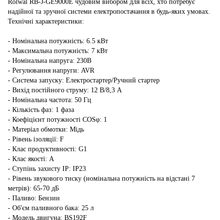
Rolwal RB-J-GE9000E чудовим вибором для всіх, хто потребує
надійної та зручної системи електропостачання в будь-яких умовах.
Технічні характеристики:
- Номінальна потужність: 6.5 кВт
- Максимальна потужність: 7 кВт
- Номінальна напруга: 230В
- Регулювання напруги: AVR
- Система запуску: Електростартер/Ручний стартер
- Вихід постійного струму: 12 В/8,3 А
- Номінальна частота: 50 Гц
- Кількість фаз: 1 фаза
- Коефіцієнт потужності COSφ: 1
- Матеріал обмотки: Мідь
- Рівень ізоляції: F
- Клас продуктивності: G1
- Клас якості: А
- Ступінь захисту IP: IP23
- Рівень звукового тиску (номінальна потужність на відстані 7
метрів): 65-70 дБ
- Паливо: Бензин
- Об'єм паливного бака: 25 л
- Модель двигуна: BS192F