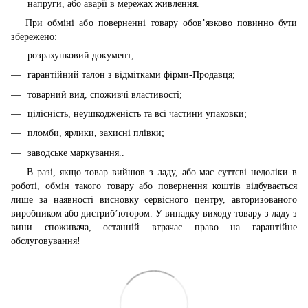
напруги, або аварії в мережах живлення.
При обміні або поверненні товару обов’язково повинно бути
збережено:
розрахунковий документ;
гарантійний талон з відмітками фірми-Продавця;
товарний вид, споживчі властивості;
цілісність, неушкодженість та всі частини упаковки;
пломби, ярлики, захисні плівки;
заводське маркування..
В разі, якщо товар вийшов з ладу, або має суттєві недоліки в
роботі, обмін такого товару або повернення коштів відбувається
лише за наявності висновку сервісного центру, авторизованого
виробником або дистриб’ютором. У випадку виходу товару з ладу з
вини споживача, останній втрачає право на гарантійне
обслуговування!