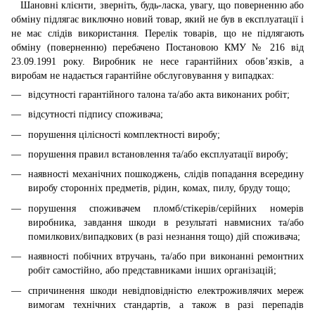
Шановні клієнти, зверніть, будь-ласка, увагу, що поверненню або
обміну підлягає виключно новий товар, який не був в експлуатації і
не має слідів використання. Перелік товарів, що не підлягають
обміну (поверненню) перебачено Постановою КМУ № 216 від
23.09.1991 року. Виробник не несе гарантійних обов’язків, а
виробам не надається гарантійне обслуговування у випадках:
відсутності гарантійного талона та/або акта виконаних робіт;
відсутності підпису споживача;
порушення цілісності комплектності виробу;
порушення правил встановлення та/або експлуатації виробу;
наявності механічних пошкоджень, слідів попадання всередину
виробу сторонніх предметів, рідин, комах, пилу, бруду тощо;
порушення споживачем пломб/стікерів/серійних номерів
виробника, завдання шкоди в результаті навмисних та/або
помилкових/випадкових (в разі незнання тощо) дій споживача;
наявності побічних втручань, та/або при виконанні ремонтних
робіт самостійно, або представниками інших організацій;
спричинення шкоди невідповідністю електроживлячих мереж
вимогам технічних стандартів, а також в разі перепадів