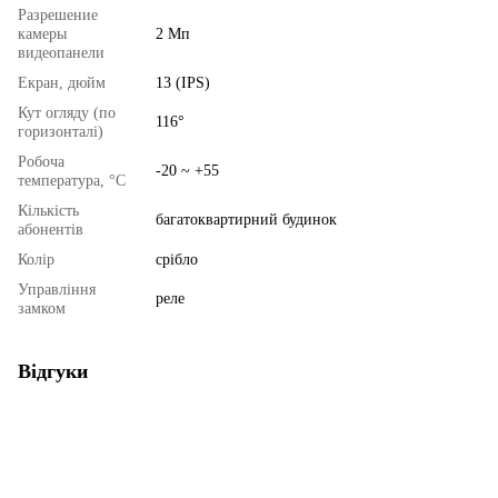
Разрешение
камеры
2 Мп
видеопанели
Екран, дюйм
13 (IPS)
Кут огляду (по
116°
горизонталі)
Робоча
-20 ~ +55
температура, °C
Кількість
багатоквартирний будинок
абонентів
Колір
срібло
Управління
реле
замком
Відгуки