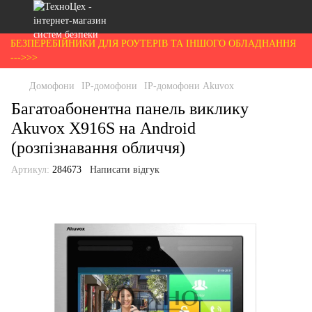
БЕЗПЕРЕБІЙНИКИ ДЛЯ РОУТЕРІВ ТА ІНШОГО ОБЛАДНАННЯ
--->>>
Домофони
IP-домофони
IP-домофони Akuvox
Багатоабонентна панель виклику
Akuvox X916S на Android
(розпізнавання обличчя)
Артикул:
284673
Написати відгук