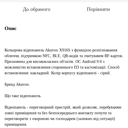
До обраного
Порівняти
Опис
Кольорова відеопанель Akuvox X916S з функцією розпізнавання
обличчя, підтримкою NFC, BLE, QR-кодів та зчитувачем RF-карток.
Призначена для висококласних об'єктів. ОС Android 9.0 з
можливістю встановлення стороннього ПЗ та кастомізації. Спосіб
встановлення: накладний. Колір корпусу відеопанелі - сірий.
Бренд Akuvox.
Що таке відеопанель
Відеопанель - переговорний пристрій, який дозволяє, перебуваючи
зовні приміщення та без безпосереднього контакту почути та
переговорити з охороною чи господарем (залежно від ситуації)
приміщення.