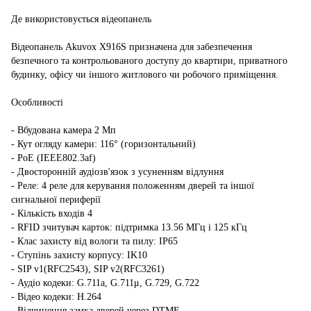
Де використовується відеопанель
Відеопанель Akuvox X916S призначена для забезпечення
безпечного та контрольованого доступу до квартири, приватного
будинку, офісу чи іншого житлового чи робочого приміщення.
Особливості
- Вбудована камера 2 Мп
- Кут огляду камери: 116° (горизонтальний)
- PoE (IEEE802.3af)
- Двосторонній аудіозв'язок з усуненням відлуння
- Реле: 4 реле для керування положенням дверей та іншої
сигнальної периферії
- Кількість входів 4
- RFID зчитувач карток: підтримка 13.56 МГц і 125 кГц
- Клас захисту від вологи та пилу: IP65
- Ступінь захисту корпусу: IK10
- SIP v1(RFC2543), SIP v2(RFC3261)
- Аудіо кодеки: G.711a, G.711μ, G.729, G.722
- Відео кодеки: H.264
- Відчинення замка дверей через DTMF