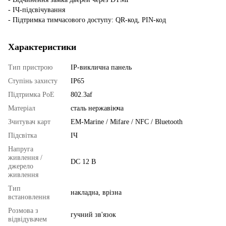
- ІЧ-підсвічування
- Підтримка тимчасового доступу: QR-код, PIN-код
Характеристики
Тип пристрою
IP-виклична панель
Ступінь захисту
IP65
Підтримка PoE
802.3af
Матеріал
сталь нержавіюча
Зчитувач карт
EM-Marine / Mifare / NFC / Bluetooth
Підсвітка
ІЧ
Напруга
живлення /
DC 12 В
джерело
живлення
Тип
накладна, врізна
встановлення
Розмова з
гучний зв'язок
відвідувачем