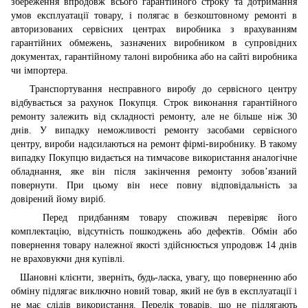
збереження впродовж всього гарантійного строку та дотримання
умов експлуатації товару, і полягає в безкоштовному ремонті в
авторизованих сервісних центрах виробника з врахуванням
гарантійних обмежень, зазначених виробником в супровідних
документах, гарантійному талоні виробника або на сайті виробника
чи імпортера.
Транспортування несправного виробу до сервісного центру
відбувається за рахунок Покупця. Строк виконання гарантійного
ремонту залежить від складності ремонту, але не більше ніж 30
днів. У випадку неможливості ремонту засобами сервісного
центру, вироби надсилаються на ремонт фірмі-виробнику. В такому
випадку Покупцю видається на тимчасове використання аналогічне
обладнання, яке він після закінчення ремонту зобов’язаний
повернути. При цьому він несе повну відповідальність за
довірений йому виріб.
Перед придбанням товару споживач перевіряє його
комплектацію, відсутність пошкоджень або дефектів. Обмін або
повернення товару належної якості здійснюється упродовж 14 днів
не враховуючи дня купівлі.
Шановні клієнти, зверніть, будь-ласка, увагу, що поверненню або
обміну підлягає виключно новий товар, який не був в експлуатації і
не має слідів використання. Перелік товарів, що не підлягають