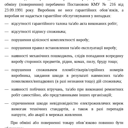
обміну (поверненню) перебачено Постановою КМУ № 216 від
23.09.1991 року. Виробник не несе гарантійних обов’язків, а
виробам не надається гарантійне обслуговування у випадках:
відсутності гарантійного талона та/або акта виконаних робіт;
відсутності підпису споживача;
порушення цілісності комплектності виробу;
порушення правил встановлення та/або експлуатації виробу;
наявності механічних пошкоджень, слідів попадання всередину
виробу сторонніх предметів, рідин, комах, пилу, бруду тощо;
порушення споживачем пломб/стікерів/серійних номерів
виробника, завдання шкоди в результаті навмисних та/або
помилкових/випадкових (в разі незнання тощо) дій споживача;
наявності побічних втручань, та/або при виконанні ремонтних
робіт самостійно, або представниками інших організацій;
спричинення шкоди невідповідністю електроживлячих мереж
вимогам технічних стандартів, а також в разі перепадів
напруги, або аварії в мережах живлення.
При обміні або поверненні товару обов’язково повинно бути