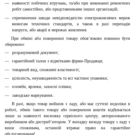
наявності побічних втручань, та/або при виконанні ремонтних
робіт самостійно, або представниками інших організацій;
спричинення шкоди невідповідністю електроживлячих мереж
вимогам технічних стандартів, а також в разі перепадів
напруги, або аварії в мережах живлення.
При обміні або поверненні товару обов’язково повинно бути
збережено:
розрахунковий документ;
гарантійний талон з відмітками фірми-Продавця;
товарний вид, споживчі властивості;
цілісність, неушкодженість та всі частини упаковки;
пломби, ярлики, захисні плівки;
заводське маркування..
В разі, якщо товар вийшов з ладу, або має суттєві недоліки в
роботі, обмін такого товару або повернення коштів відбувається
лише за наявності висновку сервісного центру, авторизованого
виробником або дистриб’ютором. У випадку виходу товару з ладу з
вини споживача, останній втрачає право на гарантійне
обслуговування!