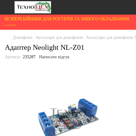
БЕЗПЕРЕБІЙНИКИ ДЛЯ РОУТЕРІВ ТА ІНШОГО ОБЛАДНАННЯ
--->>>
Домофони
Аксесуари для домофонів
Аксесуари для домофонів N
Адаптер Neolight NL-Z01
Артикул:
235287
Написати відгук