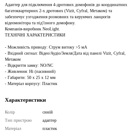
Адаптер для підключення 4-дротових домофонів до координатних
багатоквартирних 2-х дротових (Vizit, Cyfral, Метаком) та
забезпечує узгодження розмовних та керуючих ланцюгів
відеомонітора та під'їзного домофону.
Компанія-виробник NeoLight.
ТЕХНІЧНІ ХАРАКТЕРИСТИКИ
- Можливість приводу: Струм витоку >5 мА
- Вхідний сигнал: Відео/Аудіо/Земля/Дата від панелі Vizit, Cyfral,
Метаком
- Відкриття замку: NO/NC
- Живлення: Ні (пасивний)
- Габарити: 50 х 25 х 12 мм
- Матеріал корпусу: Пластик
Характеристики
Колір
синій
Тип пристрою
адаптер
Матеріал
пластик