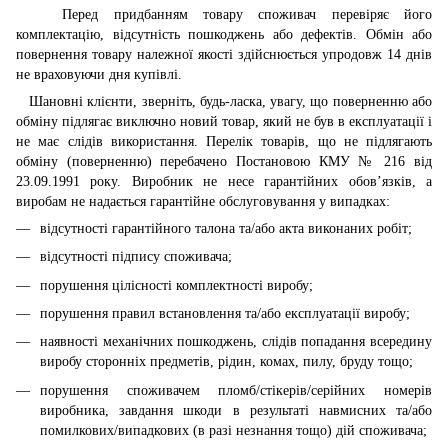
Перед придбанням товару споживач перевіряє його
комплектацію, відсутність пошкоджень або дефектів. Обмін або
повернення товару належної якості здійснюється упродовж 14 днів
не враховуючи дня купівлі.
Шановні клієнти, зверніть, будь-ласка, увагу, що поверненню або
обміну підлягає виключно новий товар, який не був в експлуатації і
не має слідів використання. Перелік товарів, що не підлягають
обміну (поверненню) перебачено Постановою КМУ № 216 від
23.09.1991 року. Виробник не несе гарантійних обов’язків, а
виробам не надається гарантійне обслуговування у випадках:
відсутності гарантійного талона та/або акта виконаних робіт;
відсутності підпису споживача;
порушення цілісності комплектності виробу;
порушення правил встановлення та/або експлуатації виробу;
наявності механічних пошкоджень, слідів попадання всередину
виробу сторонніх предметів, рідин, комах, пилу, бруду тощо;
порушення споживачем пломб/стікерів/серійних номерів
виробника, завдання шкоди в результаті навмисних та/або
помилкових/випадкових (в разі незнання тощо) дій споживача;