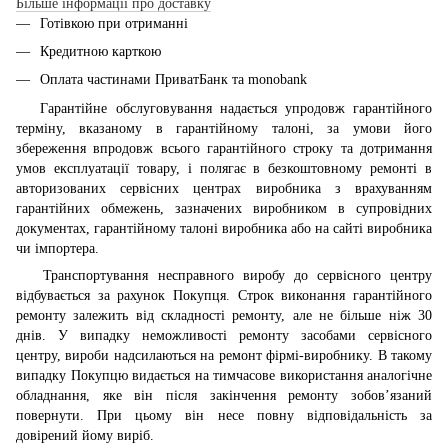
Більше інформації про доставку
Готівкою при отриманні
Кредитною карткою
Оплата частинами ПриватБанк та monobank
Гарантійне обслуговування надається упродовж гарантійного
терміну, вказаному в гарантійному талоні, за умови його
збереження впродовж всього гарантійного строку та дотримання
умов експлуатації товару, і полягає в безкоштовному ремонті в
авторизованих сервісних центрах виробника з врахуванням
гарантійних обмежень, зазначених виробником в супровідних
документах, гарантійному талоні виробника або на сайті виробника
чи імпортера.
Транспортування несправного виробу до сервісного центру
відбувається за рахунок Покупця. Строк виконання гарантійного
ремонту залежить від складності ремонту, але не більше ніж 30
днів. У випадку неможливості ремонту засобами сервісного
центру, вироби надсилаються на ремонт фірмі-виробнику. В такому
випадку Покупцю видається на тимчасове використання аналогічне
обладнання, яке він після закінчення ремонту зобов’язаний
повернути. При цьому він несе повну відповідальність за
довірений йому виріб.